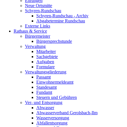
Ehrungen
Neue Ortsmitte
Schyren-Rundschau
Schyren-Rundschau - Archiv
Abgabetermine Rundschau
Externe Links
Rathaus & Service
Bürgermeister
Bürgersprechstunde
Verwaltung
Mitarbeiter
Sachgebiete
Aufgaben
Formulare
Verwaltungsgliederung
Passamt
Einwohnermeldeamt
Standesamt
Fundamt
Steuern und Gebühren
Ver- und Entsorgung
Abwasser
Abwasserverband Gerolsbach-Ilm
Wasserversorgung
Abfallentsorgung