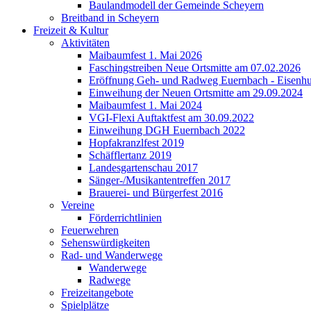
Baulandmodell der Gemeinde Scheyern
Breitband in Scheyern
Freizeit & Kultur
Aktivitäten
Maibaumfest 1. Mai 2026
Faschingstreiben Neue Ortsmitte am 07.02.2026
Eröffnung Geh- und Radweg Euernbach - Eisenhu
Einweihung der Neuen Ortsmitte am 29.09.2024
Maibaumfest 1. Mai 2024
VGI-Flexi Auftaktfest am 30.09.2022
Einweihung DGH Euernbach 2022
Hopfakranzlfest 2019
Schäfflertanz 2019
Landesgartenschau 2017
Sänger-/Musikantentreffen 2017
Brauerei- und Bürgerfest 2016
Vereine
Förderrichtlinien
Feuerwehren
Sehenswürdigkeiten
Rad- und Wanderwege
Wanderwege
Radwege
Freizeitangebote
Spielplätze