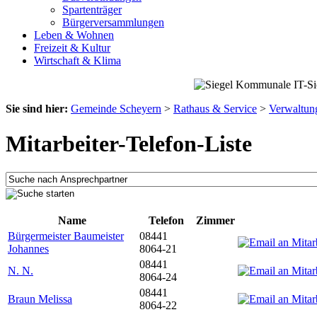
Spartenträger
Bürgerversammlungen
Leben & Wohnen
Freizeit & Kultur
Wirtschaft & Klima
Sie sind hier:
Gemeinde Scheyern
>
Rathaus & Service
>
Verwaltun
Mitarbeiter-Telefon-Liste
Name
Telefon
Zimmer
Bürgermeister Baumeister
08441
Johannes
8064-21
08441
N. N.
8064-24
08441
Braun Melissa
8064-22