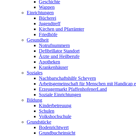
Geschichte
Wappen
Einrichtungen
Bücherei
Jugendtreff
Kirchen und Pfarrämter
Friedhöfe
Gesundheit
Notrufnummern
Defibrillator Standort
Ärzte und Heilberufe
Apotheken
Krankenhäuser
Soziales
Nachbarschaftshilfe Scheyern
Arbeitsgemeinschaft für Menschen mit Handicap e
Erzeugermarkt PfaffenhofenerLand
Soziale Einrichtungen
Bildung
Kinderbetreuung
Schulen
Volkshochschule
Grundstücke
Bodenrichtwert
Grundbucheinsicht