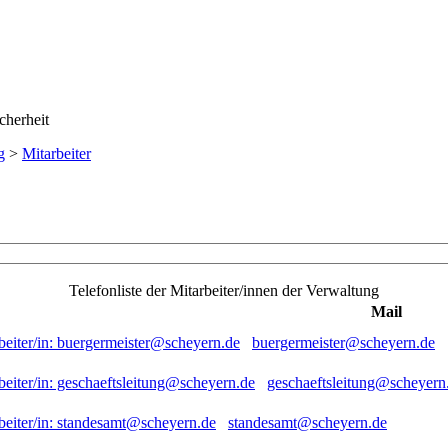
g
>
Mitarbeiter
Telefonliste der Mitarbeiter/innen der Verwaltung
Mail
buergermeister@scheyern.de
geschaeftsleitung@scheyern
standesamt@scheyern.de