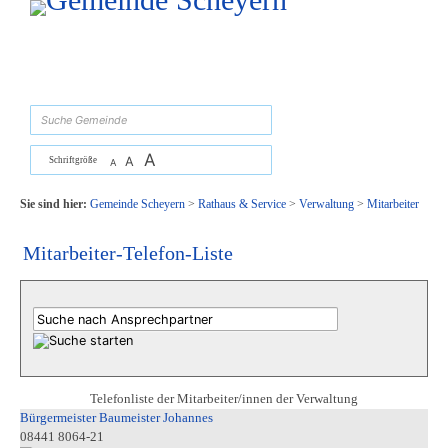
Zum Inhalt
,
zur Navigation
oder
zur Startseite
springen.
suchen
A
A
Schriftgröße
A
Sie sind hier:
Gemeinde Scheyern
>
Rathaus & Service
>
Verwaltung
>
Mitarbeiter
Mitarbeiter-Telefon-Liste
Telefonliste der Mitarbeiter/innen der Verwaltung
Bürgermeister Baumeister Johannes
08441 8064-21