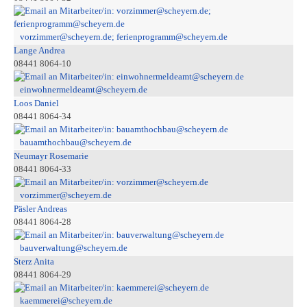
vorzimmer@scheyern.de; ferienprogramm@scheyern.de
Lange Andrea
08441 8064-10
einwohnermeldeamt@scheyern.de
Loos Daniel
08441 8064-34
bauamthochbau@scheyern.de
Neumayr Rosemarie
08441 8064-33
vorzimmer@scheyern.de
Päsler Andreas
08441 8064-28
bauverwaltung@scheyern.de
Sterz Anita
08441 8064-29
kaemmerei@scheyern.de