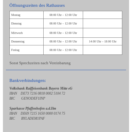
Öffnungszeiten des Rathauses
Montag
08:00 Uhr – 12:00 Uhr
Dienstag
08:00 Uhr – 12:00 Uhr
Mittwoch
08:00 Uhr – 12:00 Uhr
Donnerstag
08:00 Uhr – 12:00 Uhr
14:00 Uhr – 18:00 Uhr
Freitag
08:00 Uhr – 12:00 Uhr
Sonst Sprechzeiten nach Vereinbarung
Bankverbindungen:
Volksbank Raiffeisenbank Bayern Mitte eG
IBAN DE73 7216 0818 0002 5104 72
BIC GENODEF1INP
Sparkasse Pfaffenhofen a.d.Ilm
IBAN DE69 7215 1650 0000 0174 75
BIC BYLADEM1PAF