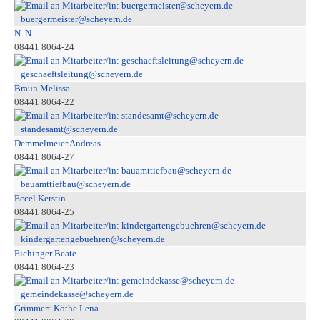
buergermeister@scheyern.de
N. N.
08441 8064-24
geschaeftsleitung@scheyern.de
Braun Melissa
08441 8064-22
standesamt@scheyern.de
Demmelmeier Andreas
08441 8064-27
bauamttiefbau@scheyern.de
Eccel Kerstin
08441 8064-25
kindergartengebuehren@scheyern.de
Eichinger Beate
08441 8064-23
gemeindekasse@scheyern.de
Grimmert-Köthe Lena