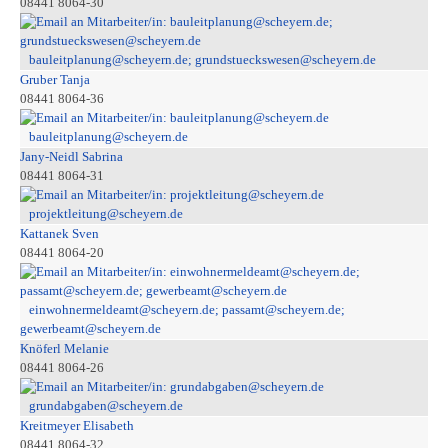
08441 8064-30
bauleitplanung@scheyern.de; grundstueckswesen@scheyern.de
Gruber Tanja
08441 8064-36
bauleitplanung@scheyern.de
Jany-Neidl Sabrina
08441 8064-31
projektleitung@scheyern.de
Kattanek Sven
08441 8064-20
einwohnermeldeamt@scheyern.de; passamt@scheyern.de;
gewerbeamt@scheyern.de
Knöferl Melanie
08441 8064-26
grundabgaben@scheyern.de
Kreitmeyer Elisabeth
08441 8064-32