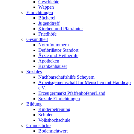
Geschichte
Wappen
Einrichtungen
Bücherei
Jugendtreff
Kirchen und Pfarrämter
Friedhöfe
Gesundheit
Notrufnummern
Defibrillator Standort
Ärzte und Heilberufe
Apotheken
Krankenhäuser
Soziales
Nachbarschaftshilfe Scheyern
Arbeitsgemeinschaft für Menschen mit Handicap
e.V.
Erzeugermarkt PfaffenhofenerLand
Soziale Einrichtungen
Bildung
Kinderbetreuung
Schulen
Volkshochschule
Grundstücke
Bodenrichtwert