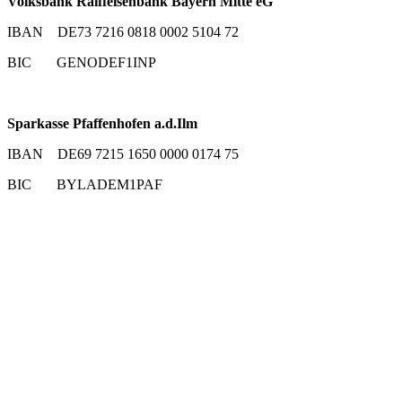
Volksbank Raiffeisenbank Bayern Mitte eG
IBAN DE73 7216 0818 0002 5104 72
BIC GENODEF1INP
Sparkasse Pfaffenhofen a.d.Ilm
IBAN DE69 7215 1650 0000 0174 75
BIC BYLADEM1PAF