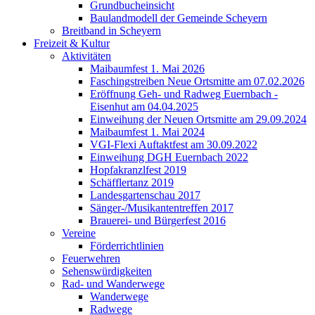
Grundbucheinsicht
Baulandmodell der Gemeinde Scheyern
Breitband in Scheyern
Freizeit & Kultur
Aktivitäten
Maibaumfest 1. Mai 2026
Faschingstreiben Neue Ortsmitte am 07.02.2026
Eröffnung Geh- und Radweg Euernbach -
Eisenhut am 04.04.2025
Einweihung der Neuen Ortsmitte am 29.09.2024
Maibaumfest 1. Mai 2024
VGI-Flexi Auftaktfest am 30.09.2022
Einweihung DGH Euernbach 2022
Hopfakranzlfest 2019
Schäfflertanz 2019
Landesgartenschau 2017
Sänger-/Musikantentreffen 2017
Brauerei- und Bürgerfest 2016
Vereine
Förderrichtlinien
Feuerwehren
Sehenswürdigkeiten
Rad- und Wanderwege
Wanderwege
Radwege