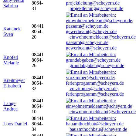
Jany-Neidl
8064-
Sabrina
31
projektleitung@scheyern.de
08441
Kattanek
8064-
Sven
20
einwohnermeldeamt@scheyern.de
passamt@scheyern.de;
gewerbeamt@scheyern.de
08441
Knöferl
8064-
Melanie
26
grundabgaben@scheyern.de
08441
Kreitmeyer
8064-
Elisabeth
32
vorzimmer@scheyern.de;
ferienprogramm@scheyern.de
08441
Lange
8064-
Andrea
10
einwohnermeldeamt@scheyern.de
08441
Loos Daniel
8064-
34
bauamthochbau@scheyern.de
08441