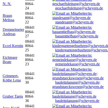
N. N.
8064-
24
geschaeftsleitung@scheyern.de
08441
Braun
8064-
Melissa
22
standesamt@scheyern.de
08441
Demmelmeier
8064-
Andreas
27
bauamttiefbau@scheyern.de
08441
Eccel Kerstin
8064-
25
kindergartengebuehren@scheyern
08441
Eichinger
8064-
Beate
23
gemeindekasse@scheyern.de
08441
Grimmert-
8064-
Köthe Lena
30
bauleitplanung@scheyern.de;
grundstueckswesen@scheyern.de
08441
Gruber Tanja
8064-
36
bauleitplanung@scheyern.de
08441