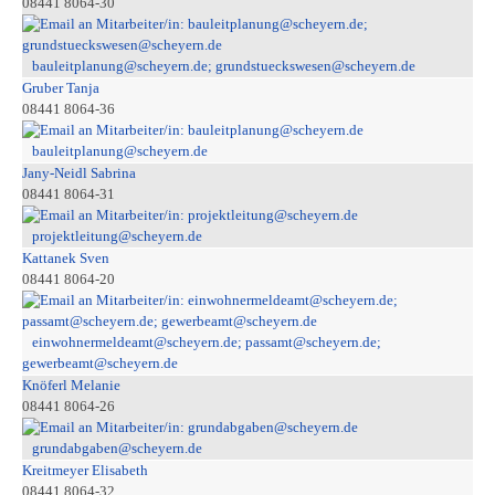
08441 8064-30
bauleitplanung@scheyern.de; grundstueckswesen@scheyern.de
Gruber Tanja
08441 8064-36
bauleitplanung@scheyern.de
Jany-Neidl Sabrina
08441 8064-31
projektleitung@scheyern.de
Kattanek Sven
08441 8064-20
einwohnermeldeamt@scheyern.de; passamt@scheyern.de;
gewerbeamt@scheyern.de
Knöferl Melanie
08441 8064-26
grundabgaben@scheyern.de
Kreitmeyer Elisabeth
08441 8064-32