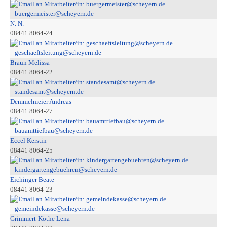
buergermeister@scheyern.de
N. N.
08441 8064-24
geschaeftsleitung@scheyern.de
Braun Melissa
08441 8064-22
standesamt@scheyern.de
Demmelmeier Andreas
08441 8064-27
bauamttiefbau@scheyern.de
Eccel Kerstin
08441 8064-25
kindergartengebuehren@scheyern.de
Eichinger Beate
08441 8064-23
gemeindekasse@scheyern.de
Grimmert-Köthe Lena