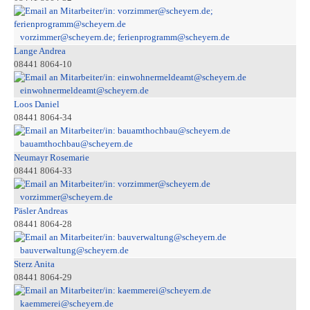
vorzimmer@scheyern.de; ferienprogramm@scheyern.de
Lange Andrea
08441 8064-10
einwohnermeldeamt@scheyern.de
Loos Daniel
08441 8064-34
bauamthochbau@scheyern.de
Neumayr Rosemarie
08441 8064-33
vorzimmer@scheyern.de
Päsler Andreas
08441 8064-28
bauverwaltung@scheyern.de
Sterz Anita
08441 8064-29
kaemmerei@scheyern.de