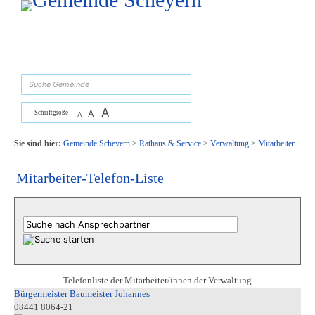
Zum Inhalt
,
zur Navigation
oder
zur Startseite
springen.
suchen
A
A
Schriftgröße
A
Sie sind hier:
Gemeinde Scheyern
>
Rathaus & Service
>
Verwaltung
>
Mitarbeiter
Mitarbeiter-Telefon-Liste
Telefonliste der Mitarbeiter/innen der Verwaltung
Bürgermeister Baumeister Johannes
08441 8064-21