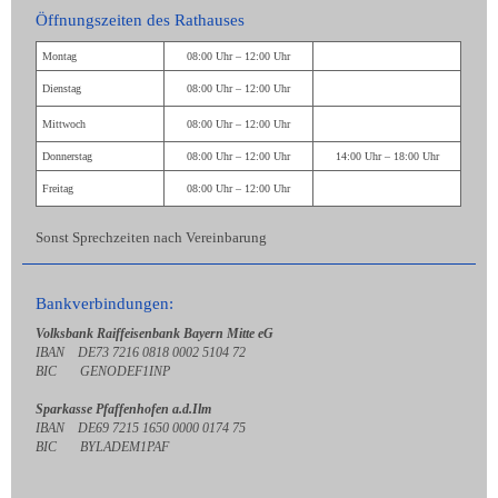
Öffnungszeiten des Rathauses
Montag
08:00 Uhr – 12:00 Uhr
Dienstag
08:00 Uhr – 12:00 Uhr
Mittwoch
08:00 Uhr – 12:00 Uhr
Donnerstag
08:00 Uhr – 12:00 Uhr
14:00 Uhr – 18:00 Uhr
Freitag
08:00 Uhr – 12:00 Uhr
Sonst Sprechzeiten nach Vereinbarung
Bankverbindungen:
Volksbank Raiffeisenbank Bayern Mitte eG
IBAN DE73 7216 0818 0002 5104 72
BIC GENODEF1INP
Sparkasse Pfaffenhofen a.d.Ilm
IBAN DE69 7215 1650 0000 0174 75
BIC BYLADEM1PAF