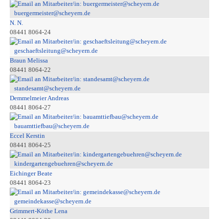
buergermeister@scheyern.de
N. N.
08441 8064-24
geschaeftsleitung@scheyern.de
Braun Melissa
08441 8064-22
standesamt@scheyern.de
Demmelmeier Andreas
08441 8064-27
bauamttiefbau@scheyern.de
Eccel Kerstin
08441 8064-25
kindergartengebuehren@scheyern.de
Eichinger Beate
08441 8064-23
gemeindekasse@scheyern.de
Grimmert-Köthe Lena