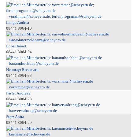
vorzimmer@scheyern.de; ferienprogramm@scheyern.de
Lange Andrea
08441 8064-10
einwohnermeldeamt@scheyern.de
Loos Daniel
08441 8064-34
bauamthochbau@scheyern.de
Neumayr Rosemarie
08441 8064-33
vorzimmer@scheyern.de
Päsler Andreas
08441 8064-28
bauverwaltung@scheyern.de
Sterz Anita
08441 8064-29
kaemmerei@scheyern.de