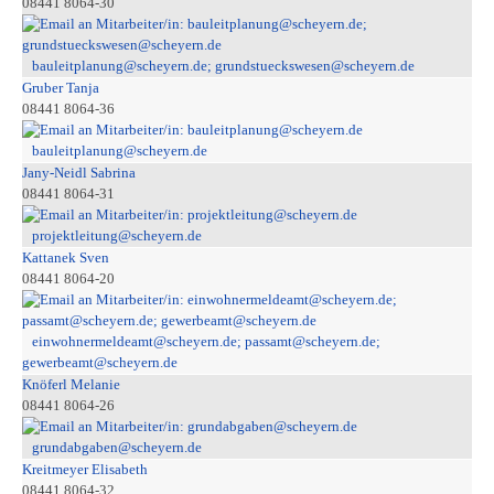
08441 8064-30
bauleitplanung@scheyern.de; grundstueckswesen@scheyern.de
Gruber Tanja
08441 8064-36
bauleitplanung@scheyern.de
Jany-Neidl Sabrina
08441 8064-31
projektleitung@scheyern.de
Kattanek Sven
08441 8064-20
einwohnermeldeamt@scheyern.de; passamt@scheyern.de;
gewerbeamt@scheyern.de
Knöferl Melanie
08441 8064-26
grundabgaben@scheyern.de
Kreitmeyer Elisabeth
08441 8064-32