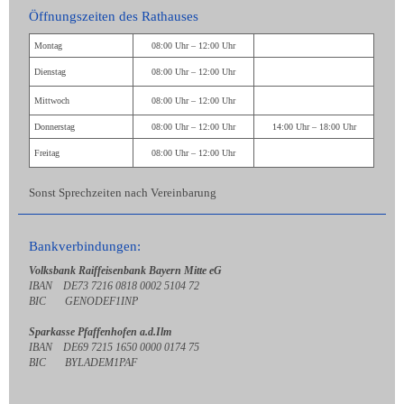
Öffnungszeiten des Rathauses
Montag
08:00 Uhr – 12:00 Uhr
Dienstag
08:00 Uhr – 12:00 Uhr
Mittwoch
08:00 Uhr – 12:00 Uhr
Donnerstag
08:00 Uhr – 12:00 Uhr
14:00 Uhr – 18:00 Uhr
Freitag
08:00 Uhr – 12:00 Uhr
Sonst Sprechzeiten nach Vereinbarung
Bankverbindungen:
Volksbank Raiffeisenbank Bayern Mitte eG
IBAN DE73 7216 0818 0002 5104 72
BIC GENODEF1INP
Sparkasse Pfaffenhofen a.d.Ilm
IBAN DE69 7215 1650 0000 0174 75
BIC BYLADEM1PAF