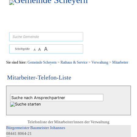
Zum Inhalt
,
zur Navigation
oder
zur Startseite
springen.
suchen
A
A
Schriftgröße
A
Sie sind hier:
Gemeinde Scheyern
>
Rathaus & Service
>
Verwaltung
>
Mitarbeiter
Mitarbeiter-Telefon-Liste
Telefonliste der Mitarbeiter/innen der Verwaltung
Bürgermeister Baumeister Johannes
08441 8064-21