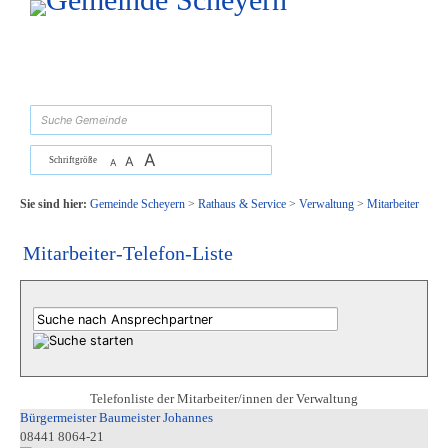
Zum Inhalt
,
zur Navigation
oder
zur Startseite
springen.
suchen
A
A
Schriftgröße
A
Sie sind hier:
Gemeinde Scheyern
>
Rathaus & Service
>
Verwaltung
>
Mitarbeiter
Mitarbeiter-Telefon-Liste
Telefonliste der Mitarbeiter/innen der Verwaltung
Bürgermeister Baumeister Johannes
08441 8064-21