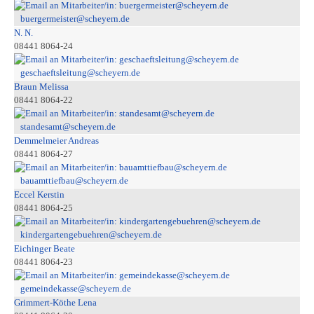
buergermeister@scheyern.de
N. N.
08441 8064-24
geschaeftsleitung@scheyern.de
Braun Melissa
08441 8064-22
standesamt@scheyern.de
Demmelmeier Andreas
08441 8064-27
bauamttiefbau@scheyern.de
Eccel Kerstin
08441 8064-25
kindergartengebuehren@scheyern.de
Eichinger Beate
08441 8064-23
gemeindekasse@scheyern.de
Grimmert-Köthe Lena