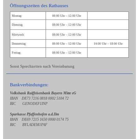
Öffnungszeiten des Rathauses
Montag
08:00 Uhr – 12:00 Uhr
Dienstag
08:00 Uhr – 12:00 Uhr
Mittwoch
08:00 Uhr – 12:00 Uhr
Donnerstag
08:00 Uhr – 12:00 Uhr
14:00 Uhr – 18:00 Uhr
Freitag
08:00 Uhr – 12:00 Uhr
Sonst Sprechzeiten nach Vereinbarung
Bankverbindungen:
Volksbank Raiffeisenbank Bayern Mitte eG
IBAN DE73 7216 0818 0002 5104 72
BIC GENODEF1INP
Sparkasse Pfaffenhofen a.d.Ilm
IBAN DE69 7215 1650 0000 0174 75
BIC BYLADEM1PAF