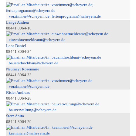
vorzimmer@scheyern.de; ferienprogramm@scheyern.de
Lange Andrea
08441 8064-10
einwohnermeldeamt@scheyern.de
Loos Daniel
08441 8064-34
bauamthochbau@scheyern.de
Neumayr Rosemarie
08441 8064-33
vorzimmer@scheyern.de
Päsler Andreas
08441 8064-28
bauverwaltung@scheyern.de
Sterz Anita
08441 8064-29
kaemmerei@scheyern.de