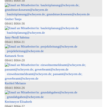
08441 8064-30
bauleitplanung@scheyern.de; grundstueckswesen@scheyern.de
Gruber Tanja
08441 8064-36
bauleitplanung@scheyern.de
Jany-Neidl Sabrina
08441 8064-31
projektleitung@scheyern.de
Kattanek Sven
08441 8064-20
einwohnermeldeamt@scheyern.de; passamt@scheyern.de;
gewerbeamt@scheyern.de
Knöferl Melanie
08441 8064-26
grundabgaben@scheyern.de
Kreitmeyer Elisabeth
08441 8064-32