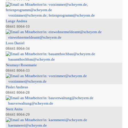
vorzimmer@scheyern.de; ferienprogramm@scheyern.de
Lange Andrea
08441 8064-10
einwohnermeldeamt@scheyern.de
Loos Daniel
08441 8064-34
bauamthochbau@scheyern.de
Neumayr Rosemarie
08441 8064-33
vorzimmer@scheyern.de
Päsler Andreas
08441 8064-28
bauverwaltung@scheyern.de
Sterz Anita
08441 8064-29
kaemmerei@scheyern.de