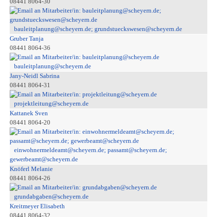
08441 8064-30
bauleitplanung@scheyern.de; grundstueckswesen@scheyern.de
Gruber Tanja
08441 8064-36
bauleitplanung@scheyern.de
Jany-Neidl Sabrina
08441 8064-31
projektleitung@scheyern.de
Kattanek Sven
08441 8064-20
einwohnermeldeamt@scheyern.de; passamt@scheyern.de;
gewerbeamt@scheyern.de
Knöferl Melanie
08441 8064-26
grundabgaben@scheyern.de
Kreitmeyer Elisabeth
08441 8064-32