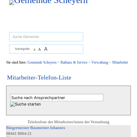
Zum Inhalt
,
zur Navigation
oder
zur Startseite
springen.
suchen
A
A
Schriftgröße
A
Sie sind hier:
Gemeinde Scheyern
>
Rathaus & Service
>
Verwaltung
>
Mitarbeiter
Mitarbeiter-Telefon-Liste
Telefonliste der Mitarbeiter/innen der Verwaltung
Bürgermeister Baumeister Johannes
08441 8064-21