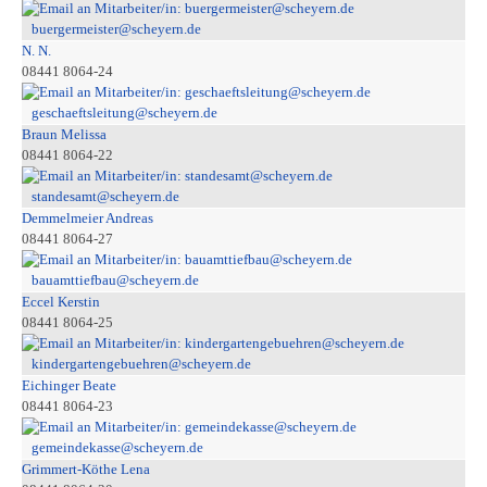
buergermeister@scheyern.de
N. N.
08441 8064-24
geschaeftsleitung@scheyern.de
Braun Melissa
08441 8064-22
standesamt@scheyern.de
Demmelmeier Andreas
08441 8064-27
bauamttiefbau@scheyern.de
Eccel Kerstin
08441 8064-25
kindergartengebuehren@scheyern.de
Eichinger Beate
08441 8064-23
gemeindekasse@scheyern.de
Grimmert-Köthe Lena