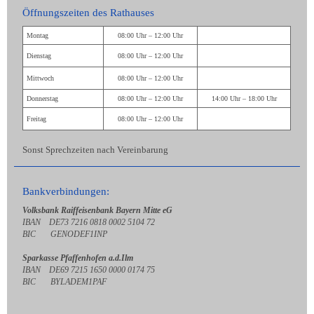
Öffnungszeiten des Rathauses
Montag
08:00 Uhr – 12:00 Uhr
Dienstag
08:00 Uhr – 12:00 Uhr
Mittwoch
08:00 Uhr – 12:00 Uhr
Donnerstag
08:00 Uhr – 12:00 Uhr
14:00 Uhr – 18:00 Uhr
Freitag
08:00 Uhr – 12:00 Uhr
Sonst Sprechzeiten nach Vereinbarung
Bankverbindungen:
Volksbank Raiffeisenbank Bayern Mitte eG
IBAN DE73 7216 0818 0002 5104 72
BIC GENODEF1INP
Sparkasse Pfaffenhofen a.d.Ilm
IBAN DE69 7215 1650 0000 0174 75
BIC BYLADEM1PAF