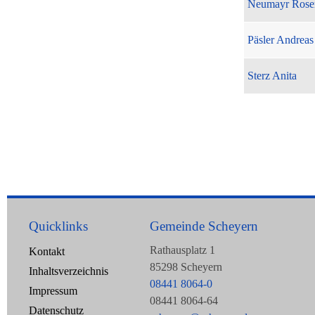
Neumayr Rose
Päsler Andreas
Sterz Anita
Quicklinks
Gemeinde Scheyern
Rathausplatz 1
Kontakt
85298 Scheyern
Inhaltsverzeichnis
08441 8064-0
Impressum
08441 8064-64
Datenschutz