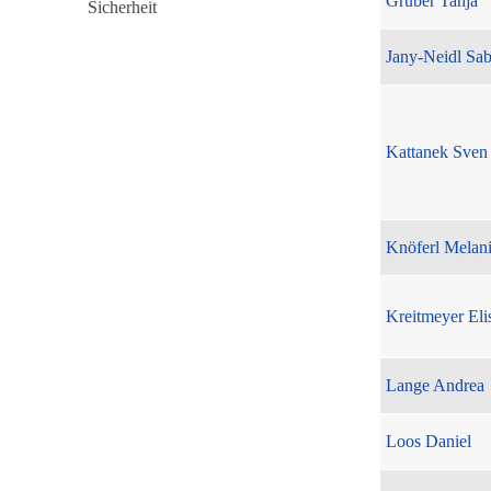
Gruber Tanja
Jany-Neidl Sab
Kattanek Sven
Knöferl Melan
Kreitmeyer Eli
Lange Andrea
Loos Daniel