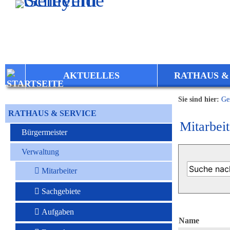
Zum Inhalt
,
zur Navigation
oder
zur Startseite
springen.
AKTUELLES
RATHAUS &
Sie sind hier:
Ge
RATHAUS & SERVICE
Mitarbeit
Bürgermeister
Verwaltung
Mitarbeiter
Sachgebiete
Aufgaben
Name