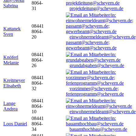
Jany-Neidl
8064-
Sabrina
31
projektleitung@scheyern.de
08441
Kattanek
8064-
Sven
20
einwohnermeldeamt@scheyern.de
passamt@scheyern.de;
gewerbeamt@scheyern.de
08441
Knöferl
8064-
Melanie
26
grundabgaben@scheyern.de
08441
Kreitmeyer
8064-
Elisabeth
32
vorzimmer@scheyern.de;
ferienprogramm@scheyern.de
08441
Lange
8064-
Andrea
10
einwohnermeldeamt@scheyern.de
08441
Loos Daniel
8064-
34
bauamthochbau@scheyern.de
08441