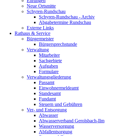
Ehrungen
Neue Ortsmitte
Schyren-Rundschau
Schyren-Rundschau - Archiv
Abgabetermine Rundschau
Externe Links
Rathaus & Service
Bürgermeister
Bürgersprechstunde
Verwaltung
Mitarbeiter
Sachgebiete
Aufgaben
Formulare
Verwaltungsgliederung
Passamt
Einwohnermeldeamt
Standesamt
Fundamt
Steuern und Gebühren
Ver- und Entsorgung
Abwasser
Abwasserverband Gerolsbach-Ilm
Wasserversorgung
Abfallentsorgung