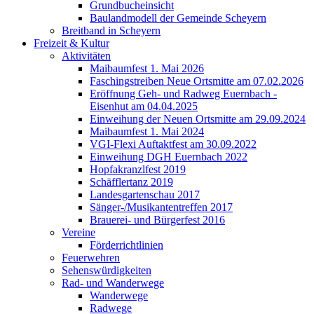
Grundbucheinsicht
Baulandmodell der Gemeinde Scheyern
Breitband in Scheyern
Freizeit & Kultur
Aktivitäten
Maibaumfest 1. Mai 2026
Faschingstreiben Neue Ortsmitte am 07.02.2026
Eröffnung Geh- und Radweg Euernbach -
Eisenhut am 04.04.2025
Einweihung der Neuen Ortsmitte am 29.09.2024
Maibaumfest 1. Mai 2024
VGI-Flexi Auftaktfest am 30.09.2022
Einweihung DGH Euernbach 2022
Hopfakranzlfest 2019
Schäfflertanz 2019
Landesgartenschau 2017
Sänger-/Musikantentreffen 2017
Brauerei- und Bürgerfest 2016
Vereine
Förderrichtlinien
Feuerwehren
Sehenswürdigkeiten
Rad- und Wanderwege
Wanderwege
Radwege