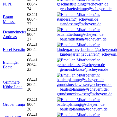
N. N.
8064-
24
geschaeftsleitung@scheyern.de
08441
Braun
8064-
Melissa
22
standesamt@scheyern.de
08441
Demmelmeier
8064-
Andreas
27
bauamttiefbau@scheyern.de
08441
Eccel Kerstin
8064-
25
kindergartengebuehren@scheyern
08441
Eichinger
8064-
Beate
23
gemeindekasse@scheyern.de
08441
Grimmert-
8064-
Köthe Lena
30
bauleitplanung@scheyern.de;
grundstueckswesen@scheyern.de
08441
Gruber Tanja
8064-
36
bauleitplanung@scheyern.de
08441