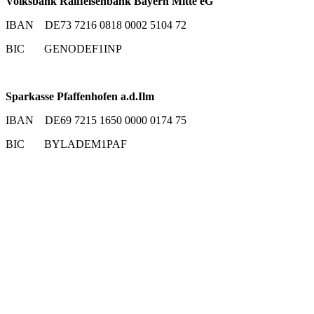
Volksbank Raiffeisenbank Bayern Mitte eG
IBAN DE73 7216 0818 0002 5104 72
BIC GENODEF1INP
Sparkasse Pfaffenhofen a.d.Ilm
IBAN DE69 7215 1650 0000 0174 75
BIC BYLADEM1PAF