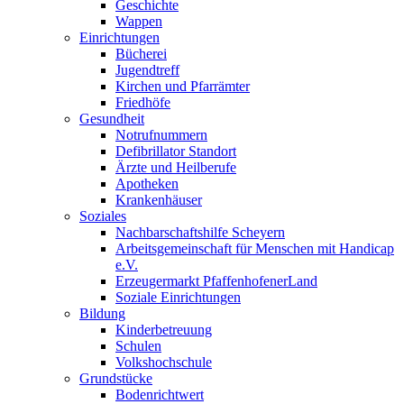
Geschichte
Wappen
Einrichtungen
Bücherei
Jugendtreff
Kirchen und Pfarrämter
Friedhöfe
Gesundheit
Notrufnummern
Defibrillator Standort
Ärzte und Heilberufe
Apotheken
Krankenhäuser
Soziales
Nachbarschaftshilfe Scheyern
Arbeitsgemeinschaft für Menschen mit Handicap
e.V.
Erzeugermarkt PfaffenhofenerLand
Soziale Einrichtungen
Bildung
Kinderbetreuung
Schulen
Volkshochschule
Grundstücke
Bodenrichtwert