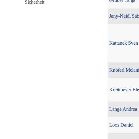
Gruber Tanja
Jany-Neidl Sab
Kattanek Sven
Knöferl Melan
Kreitmeyer Eli
Lange Andrea
Loos Daniel