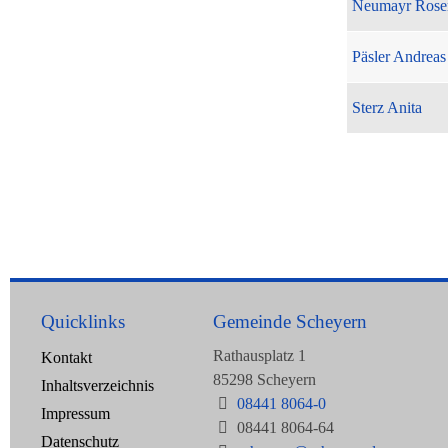
Neumayr Rose
Päsler Andreas
Sterz Anita
Quicklinks
Gemeinde Scheyern
Rathausplatz 1
Kontakt
85298 Scheyern
Inhaltsverzeichnis
08441 8064-0
Impressum
08441 8064-64
Datenschutz