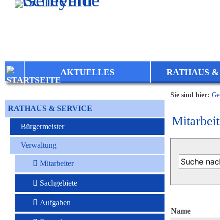
Zum Inhalt
,
zur Navigation
oder
zur Startseite
springen.
AKTUELLES
RATHAUS &
Sie sind hier:
Ge
RATHAUS & SERVICE
Mitarbeit
Bürgermeister
Verwaltung
Mitarbeiter
Sachgebiete
Aufgaben
Name