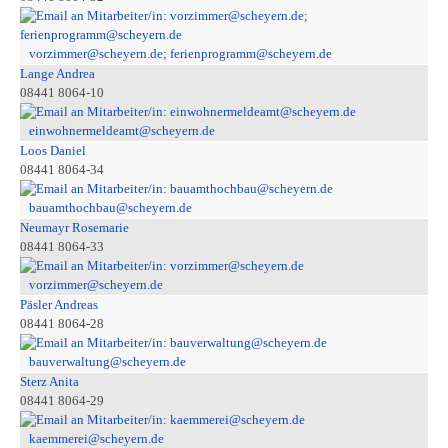
vorzimmer@scheyern.de; ferienprogramm@scheyern.de
Lange Andrea
08441 8064-10
einwohnermeldeamt@scheyern.de
Loos Daniel
08441 8064-34
bauamthochbau@scheyern.de
Neumayr Rosemarie
08441 8064-33
vorzimmer@scheyern.de
Päsler Andreas
08441 8064-28
bauverwaltung@scheyern.de
Sterz Anita
08441 8064-29
kaemmerei@scheyern.de