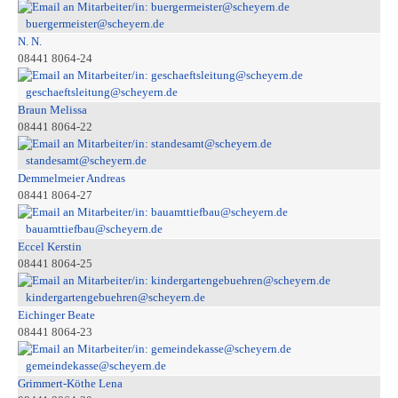
buergermeister@scheyern.de
N. N.
08441 8064-24
geschaeftsleitung@scheyern.de
Braun Melissa
08441 8064-22
standesamt@scheyern.de
Demmelmeier Andreas
08441 8064-27
bauamttiefbau@scheyern.de
Eccel Kerstin
08441 8064-25
kindergartengebuehren@scheyern.de
Eichinger Beate
08441 8064-23
gemeindekasse@scheyern.de
Grimmert-Köthe Lena