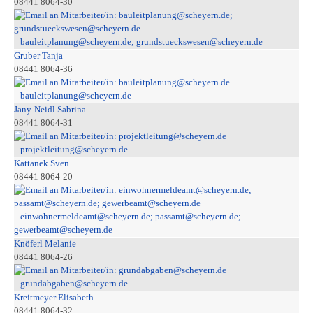
08441 8064-30
bauleitplanung@scheyern.de; grundstueckswesen@scheyern.de
Gruber Tanja
08441 8064-36
bauleitplanung@scheyern.de
Jany-Neidl Sabrina
08441 8064-31
projektleitung@scheyern.de
Kattanek Sven
08441 8064-20
einwohnermeldeamt@scheyern.de; passamt@scheyern.de;
gewerbeamt@scheyern.de
Knöferl Melanie
08441 8064-26
grundabgaben@scheyern.de
Kreitmeyer Elisabeth
08441 8064-32