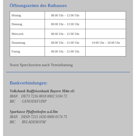
Öffnungszeiten des Rathauses
Montag
08:00 Uhr – 12:00 Uhr
Dienstag
08:00 Uhr – 12:00 Uhr
Mittwoch
08:00 Uhr – 12:00 Uhr
Donnerstag
08:00 Uhr – 12:00 Uhr
14:00 Uhr – 18:00 Uhr
Freitag
08:00 Uhr – 12:00 Uhr
Sonst Sprechzeiten nach Vereinbarung
Bankverbindungen:
Volksbank Raiffeisenbank Bayern Mitte eG
IBAN DE73 7216 0818 0002 5104 72
BIC GENODEF1INP
Sparkasse Pfaffenhofen a.d.Ilm
IBAN DE69 7215 1650 0000 0174 75
BIC BYLADEM1PAF