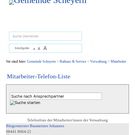
Zum Inhalt
,
zur Navigation
oder
zur Startseite
springen.
suchen
A
A
Schriftgröße
A
Sie sind hier:
Gemeinde Scheyern
>
Rathaus & Service
>
Verwaltung
>
Mitarbeiter
Mitarbeiter-Telefon-Liste
Telefonliste der Mitarbeiter/innen der Verwaltung
Bürgermeister Baumeister Johannes
08441 8064-21