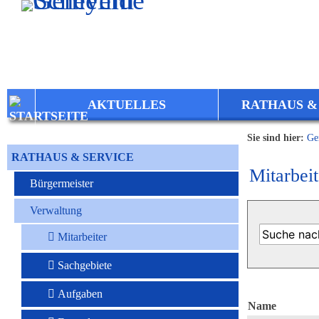
Zum Inhalt
,
zur Navigation
oder
zur Startseite
springen.
AKTUELLES
RATHAUS &
Sie sind hier:
Ge
RATHAUS & SERVICE
Mitarbeit
Bürgermeister
Verwaltung
Mitarbeiter
Sachgebiete
Aufgaben
Name