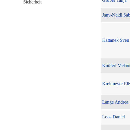
Gruber Tanja
Jany-Neidl Sab
Kattanek Sven
Knöferl Melan
Kreitmeyer Eli
Lange Andrea
Loos Daniel