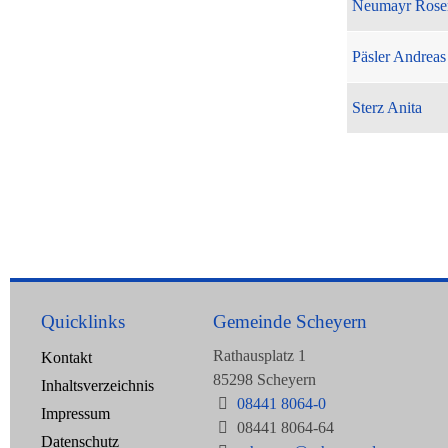
Neumayr Rose
Päsler Andreas
Sterz Anita
Quicklinks
Gemeinde Scheyern
Rathausplatz 1
Kontakt
85298 Scheyern
Inhaltsverzeichnis
08441 8064-0
Impressum
08441 8064-64
Datenschutz