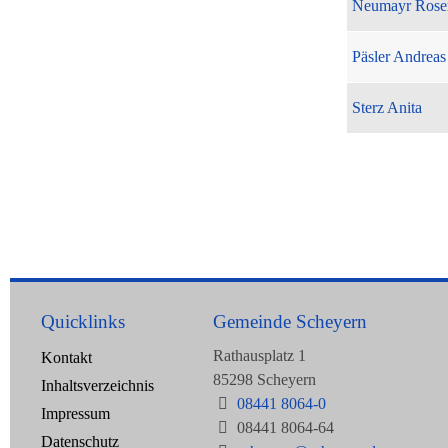
Neumayr Rose
Päsler Andreas
Sterz Anita
Quicklinks
Gemeinde Scheyern
Rathausplatz 1
Kontakt
85298 Scheyern
Inhaltsverzeichnis
08441 8064-0
Impressum
08441 8064-64
Datenschutz