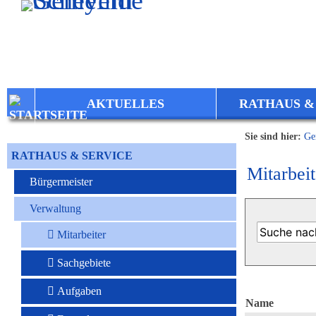
Zum Inhalt
,
zur Navigation
oder
zur Startseite
springen.
AKTUELLES
RATHAUS &
Sie sind hier:
Ge
RATHAUS & SERVICE
Mitarbeit
Bürgermeister
Verwaltung
Mitarbeiter
Sachgebiete
Aufgaben
Name