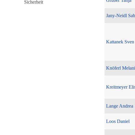
Gruber Tanja
Jany-Neidl Sab
Kattanek Sven
Knöferl Melan
Kreitmeyer Eli
Lange Andrea
Loos Daniel