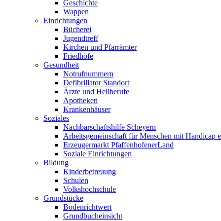
Geschichte
Wappen
Einrichtungen
Bücherei
Jugendtreff
Kirchen und Pfarrämter
Friedhöfe
Gesundheit
Notrufnummern
Defibrillator Standort
Ärzte und Heilberufe
Apotheken
Krankenhäuser
Soziales
Nachbarschaftshilfe Scheyern
Arbeitsgemeinschaft für Menschen mit Handicap e
Erzeugermarkt PfaffenhofenerLand
Soziale Einrichtungen
Bildung
Kinderbetreuung
Schulen
Volkshochschule
Grundstücke
Bodenrichtwert
Grundbucheinsicht