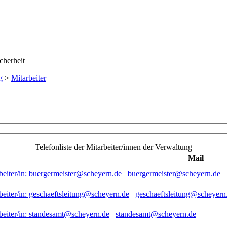
g
>
Mitarbeiter
Telefonliste der Mitarbeiter/innen der Verwaltung
Mail
buergermeister@scheyern.de
geschaeftsleitung@scheyern
standesamt@scheyern.de