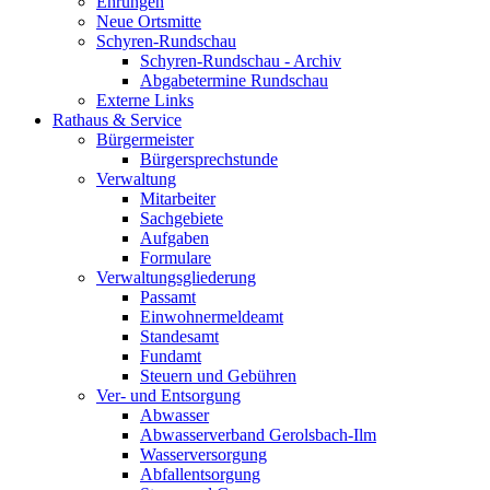
Ehrungen
Neue Ortsmitte
Schyren-Rundschau
Schyren-Rundschau - Archiv
Abgabetermine Rundschau
Externe Links
Rathaus & Service
Bürgermeister
Bürgersprechstunde
Verwaltung
Mitarbeiter
Sachgebiete
Aufgaben
Formulare
Verwaltungsgliederung
Passamt
Einwohnermeldeamt
Standesamt
Fundamt
Steuern und Gebühren
Ver- und Entsorgung
Abwasser
Abwasserverband Gerolsbach-Ilm
Wasserversorgung
Abfallentsorgung