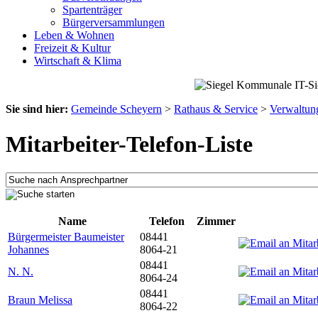
Spartenträger
Bürgerversammlungen
Leben & Wohnen
Freizeit & Kultur
Wirtschaft & Klima
Sie sind hier:
Gemeinde Scheyern
>
Rathaus & Service
>
Verwaltun
Mitarbeiter-Telefon-Liste
Name
Telefon
Zimmer
Bürgermeister Baumeister
08441
Johannes
8064-21
08441
N. N.
8064-24
08441
Braun Melissa
8064-22