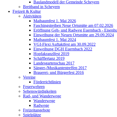
Baulandmodell der Gemeinde Scheyern
Breitband in Scheyern
Freizeit & Kultur
Aktivitäten
Maibaumfest 1. Mai 2026
Faschingstreiben Neue Ortsmitte am 07.02.2026
Eröffnung Geh- und Radweg Euernbach - Eisenhu
Einweihung der Neuen Ortsmitte am 29.09.2024
Maibaumfest 1. Mai 2024
VGI-Flexi Auftaktfest am 30.09.2022
Einweihung DGH Euernbach 2022
Hopfakranzlfest 2019
Schäfflertanz 2019
Landesgartenschau 2017
Sänger-/Musikantentreffen 2017
Brauerei- und Bürgerfest 2016
Vereine
Förderrichtlinien
Feuerwehren
Sehenswürdigkeiten
Rad- und Wanderwege
Wanderwege
Radwege
Freizeitangebote
Spielplätze