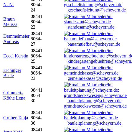
N. N.
8064-
24
geschaeftsleitung@scheyern.de
08441
Braun
8064-
Melissa
22
standesamt@scheyern.de
08441
Demmelmeier
8064-
Andreas
27
bauamttiefbau@scheyern.de
08441
Eccel Kerstin
8064-
25
kindergartengebuehren@scheyern
08441
Eichinger
8064-
Beate
23
gemeindekasse@scheyern.de
08441
Grimmert-
8064-
Köthe Lena
30
bauleitplanung@scheyern.de;
grundstueckswesen@scheyern.de
08441
Gruber Tanja
8064-
36
bauleitplanung@scheyern.de
08441