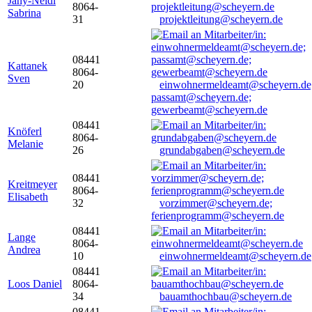
Jany-Neidl
8064-
Sabrina
31
projektleitung@scheyern.de
08441
Kattanek
8064-
Sven
20
einwohnermeldeamt@scheyern.de
passamt@scheyern.de;
gewerbeamt@scheyern.de
08441
Knöferl
8064-
Melanie
26
grundabgaben@scheyern.de
08441
Kreitmeyer
8064-
Elisabeth
32
vorzimmer@scheyern.de;
ferienprogramm@scheyern.de
08441
Lange
8064-
Andrea
10
einwohnermeldeamt@scheyern.de
08441
Loos Daniel
8064-
34
bauamthochbau@scheyern.de
08441