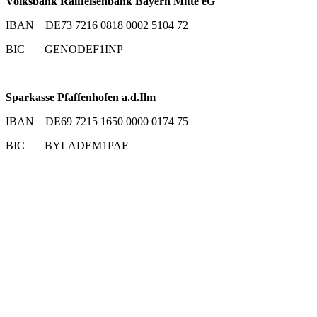
Volksbank Raiffeisenbank Bayern Mitte eG
IBAN DE73 7216 0818 0002 5104 72
BIC GENODEF1INP
Sparkasse Pfaffenhofen a.d.Ilm
IBAN DE69 7215 1650 0000 0174 75
BIC BYLADEM1PAF