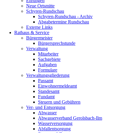
Ehrungen
Neue Ortsmitte
Schyren-Rundschau
Schyren-Rundschau - Archiv
Abgabetermine Rundschau
Externe Links
Rathaus & Service
Bürgermeister
Bürgersprechstunde
Verwaltung
Mitarbeiter
Sachgebiete
Aufgaben
Formulare
Verwaltungsgliederung
Passamt
Einwohnermeldeamt
Standesamt
Fundamt
Steuern und Gebühren
Ver- und Entsorgung
Abwasser
Abwasserverband Gerolsbach-Ilm
Wasserversorgung
Abfallentsorgung