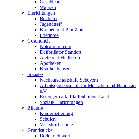
Geschichte
Wappen
Einrichtungen
Bücherei
Jugendtreff
Kirchen und Pfarrämter
Friedhöfe
Gesundheit
Notrufnummern
Defibrillator Standort
Ärzte und Heilberufe
Apotheken
Krankenhäuser
Soziales
Nachbarschaftshilfe Scheyern
Arbeitsgemeinschaft für Menschen mit Handicap
e.V.
Erzeugermarkt PfaffenhofenerLand
Soziale Einrichtungen
Bildung
Kinderbetreuung
Schulen
Volkshochschule
Grundstücke
Bodenrichtwert