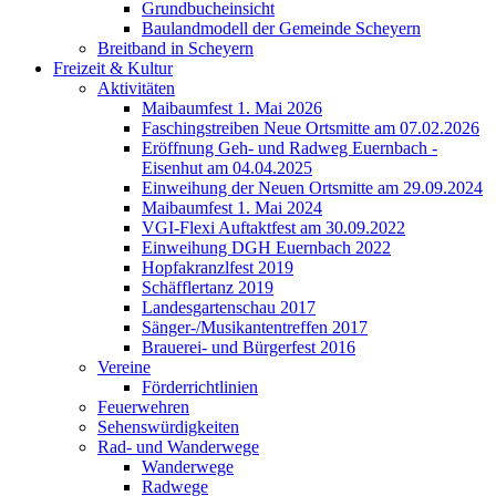
Grundbucheinsicht
Baulandmodell der Gemeinde Scheyern
Breitband in Scheyern
Freizeit & Kultur
Aktivitäten
Maibaumfest 1. Mai 2026
Faschingstreiben Neue Ortsmitte am 07.02.2026
Eröffnung Geh- und Radweg Euernbach -
Eisenhut am 04.04.2025
Einweihung der Neuen Ortsmitte am 29.09.2024
Maibaumfest 1. Mai 2024
VGI-Flexi Auftaktfest am 30.09.2022
Einweihung DGH Euernbach 2022
Hopfakranzlfest 2019
Schäfflertanz 2019
Landesgartenschau 2017
Sänger-/Musikantentreffen 2017
Brauerei- und Bürgerfest 2016
Vereine
Förderrichtlinien
Feuerwehren
Sehenswürdigkeiten
Rad- und Wanderwege
Wanderwege
Radwege