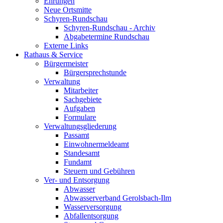
Ehrungen
Neue Ortsmitte
Schyren-Rundschau
Schyren-Rundschau - Archiv
Abgabetermine Rundschau
Externe Links
Rathaus & Service
Bürgermeister
Bürgersprechstunde
Verwaltung
Mitarbeiter
Sachgebiete
Aufgaben
Formulare
Verwaltungsgliederung
Passamt
Einwohnermeldeamt
Standesamt
Fundamt
Steuern und Gebühren
Ver- und Entsorgung
Abwasser
Abwasserverband Gerolsbach-Ilm
Wasserversorgung
Abfallentsorgung