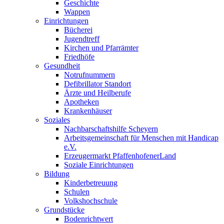
Geschichte
Wappen
Einrichtungen
Bücherei
Jugendtreff
Kirchen und Pfarrämter
Friedhöfe
Gesundheit
Notrufnummern
Defibrillator Standort
Ärzte und Heilberufe
Apotheken
Krankenhäuser
Soziales
Nachbarschaftshilfe Scheyern
Arbeitsgemeinschaft für Menschen mit Handicap
e.V.
Erzeugermarkt PfaffenhofenerLand
Soziale Einrichtungen
Bildung
Kinderbetreuung
Schulen
Volkshochschule
Grundstücke
Bodenrichtwert