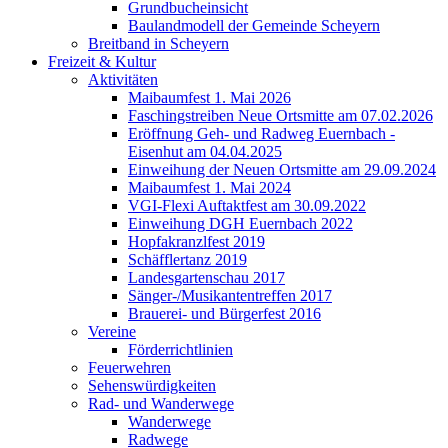
Grundbucheinsicht
Baulandmodell der Gemeinde Scheyern
Breitband in Scheyern
Freizeit & Kultur
Aktivitäten
Maibaumfest 1. Mai 2026
Faschingstreiben Neue Ortsmitte am 07.02.2026
Eröffnung Geh- und Radweg Euernbach -
Eisenhut am 04.04.2025
Einweihung der Neuen Ortsmitte am 29.09.2024
Maibaumfest 1. Mai 2024
VGI-Flexi Auftaktfest am 30.09.2022
Einweihung DGH Euernbach 2022
Hopfakranzlfest 2019
Schäfflertanz 2019
Landesgartenschau 2017
Sänger-/Musikantentreffen 2017
Brauerei- und Bürgerfest 2016
Vereine
Förderrichtlinien
Feuerwehren
Sehenswürdigkeiten
Rad- und Wanderwege
Wanderwege
Radwege