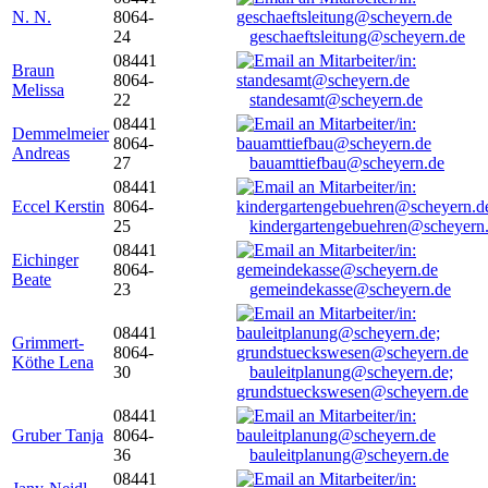
N. N.
8064-
24
geschaeftsleitung@scheyern.de
08441
Braun
8064-
Melissa
22
standesamt@scheyern.de
08441
Demmelmeier
8064-
Andreas
27
bauamttiefbau@scheyern.de
08441
Eccel Kerstin
8064-
25
kindergartengebuehren@scheyern
08441
Eichinger
8064-
Beate
23
gemeindekasse@scheyern.de
08441
Grimmert-
8064-
Köthe Lena
30
bauleitplanung@scheyern.de;
grundstueckswesen@scheyern.de
08441
Gruber Tanja
8064-
36
bauleitplanung@scheyern.de
08441