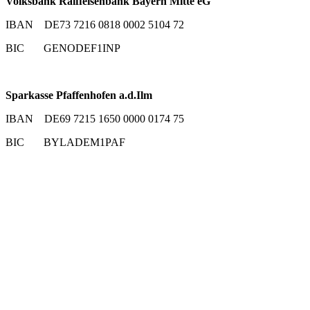
Volksbank Raiffeisenbank Bayern Mitte eG
IBAN DE73 7216 0818 0002 5104 72
BIC GENODEF1INP
Sparkasse Pfaffenhofen a.d.Ilm
IBAN DE69 7215 1650 0000 0174 75
BIC BYLADEM1PAF