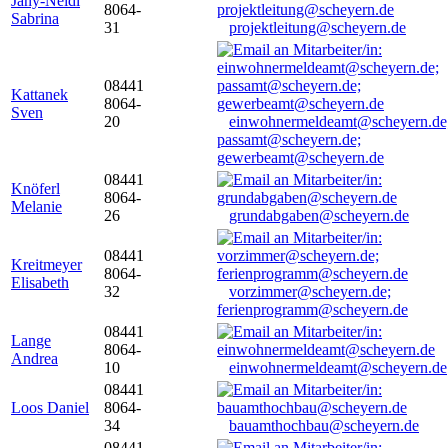
Jany-Neidl
8064-
Sabrina
31
projektleitung@scheyern.de
08441
Kattanek
8064-
Sven
20
einwohnermeldeamt@scheyern.de
passamt@scheyern.de;
gewerbeamt@scheyern.de
08441
Knöferl
8064-
Melanie
26
grundabgaben@scheyern.de
08441
Kreitmeyer
8064-
Elisabeth
32
vorzimmer@scheyern.de;
ferienprogramm@scheyern.de
08441
Lange
8064-
Andrea
10
einwohnermeldeamt@scheyern.de
08441
Loos Daniel
8064-
34
bauamthochbau@scheyern.de
08441