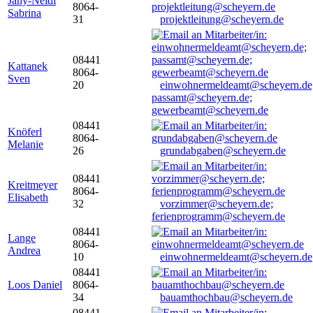
Jany-Neidl
8064-
Sabrina
31
projektleitung@scheyern.de
08441
Kattanek
8064-
Sven
20
einwohnermeldeamt@scheyern.de
passamt@scheyern.de;
gewerbeamt@scheyern.de
08441
Knöferl
8064-
Melanie
26
grundabgaben@scheyern.de
08441
Kreitmeyer
8064-
Elisabeth
32
vorzimmer@scheyern.de;
ferienprogramm@scheyern.de
08441
Lange
8064-
Andrea
10
einwohnermeldeamt@scheyern.de
08441
Loos Daniel
8064-
34
bauamthochbau@scheyern.de
08441