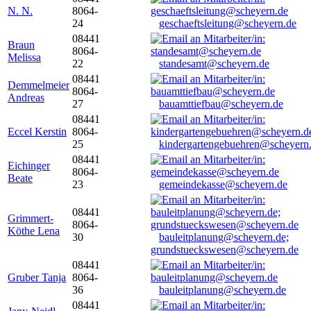
N. N.
8064-
24
geschaeftsleitung@scheyern.de
08441
Braun
8064-
Melissa
22
standesamt@scheyern.de
08441
Demmelmeier
8064-
Andreas
27
bauamttiefbau@scheyern.de
08441
Eccel Kerstin
8064-
25
kindergartengebuehren@scheyern
08441
Eichinger
8064-
Beate
23
gemeindekasse@scheyern.de
08441
Grimmert-
8064-
Köthe Lena
30
bauleitplanung@scheyern.de;
grundstueckswesen@scheyern.de
08441
Gruber Tanja
8064-
36
bauleitplanung@scheyern.de
08441