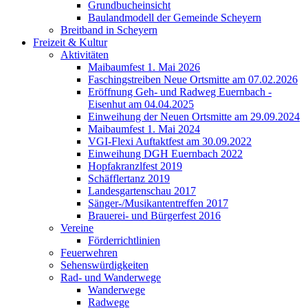
Grundbucheinsicht
Baulandmodell der Gemeinde Scheyern
Breitband in Scheyern
Freizeit & Kultur
Aktivitäten
Maibaumfest 1. Mai 2026
Faschingstreiben Neue Ortsmitte am 07.02.2026
Eröffnung Geh- und Radweg Euernbach -
Eisenhut am 04.04.2025
Einweihung der Neuen Ortsmitte am 29.09.2024
Maibaumfest 1. Mai 2024
VGI-Flexi Auftaktfest am 30.09.2022
Einweihung DGH Euernbach 2022
Hopfakranzlfest 2019
Schäfflertanz 2019
Landesgartenschau 2017
Sänger-/Musikantentreffen 2017
Brauerei- und Bürgerfest 2016
Vereine
Förderrichtlinien
Feuerwehren
Sehenswürdigkeiten
Rad- und Wanderwege
Wanderwege
Radwege