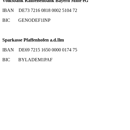
Volksbank Raiffeisenbank Bayern Mitte eG
IBAN DE73 7216 0818 0002 5104 72
BIC GENODEF1INP
Sparkasse Pfaffenhofen a.d.Ilm
IBAN DE69 7215 1650 0000 0174 75
BIC BYLADEM1PAF