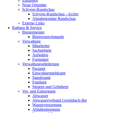
Ehrungen
Neue Ortsmitte
Schyren-Rundschau
Schyren-Rundschau - Archiv
Abgabetermine Rundschau
Externe Links
Rathaus & Service
Bürgermeister
Bürgersprechstunde
Verwaltung
Mitarbeiter
Sachgebiete
Aufgaben
Formulare
Verwaltungsgliederung
Passamt
Einwohnermeldeamt
Standesamt
Fundamt
Steuern und Gebühren
Ver- und Entsorgung
Abwasser
Abwasserverband Gerolsbach-Ilm
Wasserversorgung
Abfallentsorgung