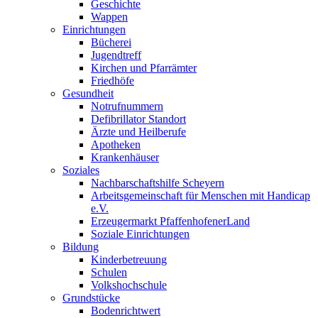
Geschichte
Wappen
Einrichtungen
Bücherei
Jugendtreff
Kirchen und Pfarrämter
Friedhöfe
Gesundheit
Notrufnummern
Defibrillator Standort
Ärzte und Heilberufe
Apotheken
Krankenhäuser
Soziales
Nachbarschaftshilfe Scheyern
Arbeitsgemeinschaft für Menschen mit Handicap
e.V.
Erzeugermarkt PfaffenhofenerLand
Soziale Einrichtungen
Bildung
Kinderbetreuung
Schulen
Volkshochschule
Grundstücke
Bodenrichtwert