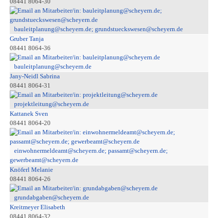
08441 8064-30
bauleitplanung@scheyern.de; grundstueckswesen@scheyern.de
Gruber Tanja
08441 8064-36
bauleitplanung@scheyern.de
Jany-Neidl Sabrina
08441 8064-31
projektleitung@scheyern.de
Kattanek Sven
08441 8064-20
einwohnermeldeamt@scheyern.de; passamt@scheyern.de;
gewerbeamt@scheyern.de
Knöferl Melanie
08441 8064-26
grundabgaben@scheyern.de
Kreitmeyer Elisabeth
08441 8064-32