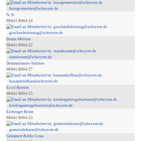
buergermeister@scheyern.de
N. N.
08441 8064-24
geschaeftsleitung@scheyern.de
Braun Melissa
08441 8064-22
standesamt@scheyern.de
Demmelmeier Andreas
08441 8064-27
bauamttiefbau@scheyern.de
Eccel Kerstin
08441 8064-25
kindergartengebuehren@scheyern.de
Eichinger Beate
08441 8064-23
gemeindekasse@scheyern.de
Grimmert-Köthe Lena