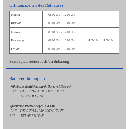
Öffnungszeiten des Rathauses
Montag
08:00 Uhr – 12:00 Uhr
Dienstag
08:00 Uhr – 12:00 Uhr
Mittwoch
08:00 Uhr – 12:00 Uhr
Donnerstag
08:00 Uhr – 12:00 Uhr
14:00 Uhr – 18:00 Uhr
Freitag
08:00 Uhr – 12:00 Uhr
Sonst Sprechzeiten nach Vereinbarung
Bankverbindungen:
Volksbank Raiffeisenbank Bayern Mitte eG
IBAN DE73 7216 0818 0002 5104 72
BIC GENODEF1INP
Sparkasse Pfaffenhofen a.d.Ilm
IBAN DE69 7215 1650 0000 0174 75
BIC BYLADEM1PAF