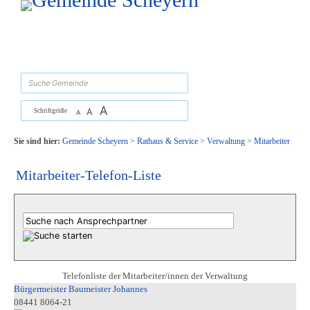
Zum Inhalt
,
zur Navigation
oder
zur Startseite
springen.
suchen
A
A
Schriftgröße
A
Sie sind hier:
Gemeinde Scheyern
>
Rathaus & Service
>
Verwaltung
>
Mitarbeiter
Mitarbeiter-Telefon-Liste
Telefonliste der Mitarbeiter/innen der Verwaltung
Bürgermeister Baumeister Johannes
08441 8064-21