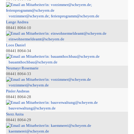
vorzimmer@scheyern.de; ferienprogramm@scheyern.de
Lange Andrea
08441 8064-10
einwohnermeldeamt@scheyern.de
Loos Daniel
08441 8064-34
bauamthochbau@scheyern.de
Neumayr Rosemarie
08441 8064-33
vorzimmer@scheyern.de
Päsler Andreas
08441 8064-28
bauverwaltung@scheyern.de
Sterz Anita
08441 8064-29
kaemmerei@scheyern.de