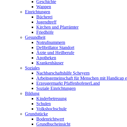
Geschichte
Wappen
Einrichtungen
Bücherei
Jugendtreff
Kirchen und Pfarrämter
Friedhöfe
Gesundheit
Notrufnummern
Defibrillator Standort
Ärzte und Heilberufe
Apotheken
Krankenhäuser
Soziales
Nachbarschaftshilfe Scheyern
Arbeitsgemeinschaft für Menschen mit Handicap e
Erzeugermarkt PfaffenhofenerLand
Soziale Einrichtungen
Bildung
Kinderbetreuung
Schulen
Volkshochschule
Grundstücke
Bodenrichtwert
Grundbucheinsicht