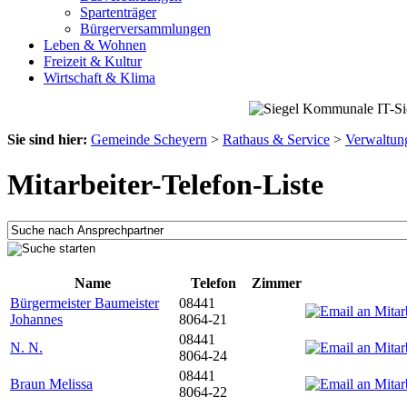
Spartenträger
Bürgerversammlungen
Leben & Wohnen
Freizeit & Kultur
Wirtschaft & Klima
Sie sind hier:
Gemeinde Scheyern
>
Rathaus & Service
>
Verwaltun
Mitarbeiter-Telefon-Liste
Name
Telefon
Zimmer
Bürgermeister Baumeister
08441
Johannes
8064-21
08441
N. N.
8064-24
08441
Braun Melissa
8064-22