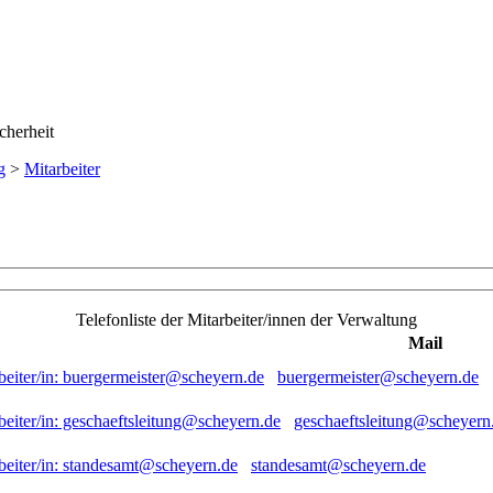
g
>
Mitarbeiter
Telefonliste der Mitarbeiter/innen der Verwaltung
Mail
buergermeister@scheyern.de
geschaeftsleitung@scheyern
standesamt@scheyern.de