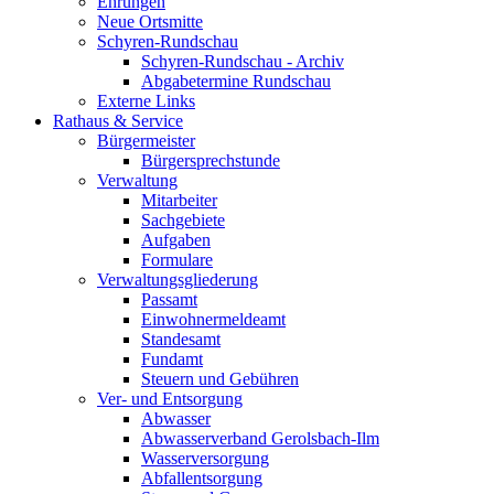
Ehrungen
Neue Ortsmitte
Schyren-Rundschau
Schyren-Rundschau - Archiv
Abgabetermine Rundschau
Externe Links
Rathaus & Service
Bürgermeister
Bürgersprechstunde
Verwaltung
Mitarbeiter
Sachgebiete
Aufgaben
Formulare
Verwaltungsgliederung
Passamt
Einwohnermeldeamt
Standesamt
Fundamt
Steuern und Gebühren
Ver- und Entsorgung
Abwasser
Abwasserverband Gerolsbach-Ilm
Wasserversorgung
Abfallentsorgung