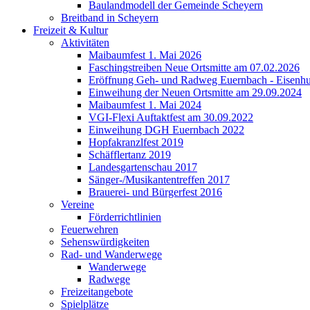
Baulandmodell der Gemeinde Scheyern
Breitband in Scheyern
Freizeit & Kultur
Aktivitäten
Maibaumfest 1. Mai 2026
Faschingstreiben Neue Ortsmitte am 07.02.2026
Eröffnung Geh- und Radweg Euernbach - Eisenhu
Einweihung der Neuen Ortsmitte am 29.09.2024
Maibaumfest 1. Mai 2024
VGI-Flexi Auftaktfest am 30.09.2022
Einweihung DGH Euernbach 2022
Hopfakranzlfest 2019
Schäfflertanz 2019
Landesgartenschau 2017
Sänger-/Musikantentreffen 2017
Brauerei- und Bürgerfest 2016
Vereine
Förderrichtlinien
Feuerwehren
Sehenswürdigkeiten
Rad- und Wanderwege
Wanderwege
Radwege
Freizeitangebote
Spielplätze