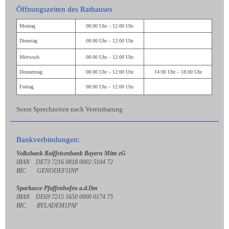
Öffnungszeiten des Rathauses
Montag
08:00 Uhr – 12:00 Uhr
Dienstag
08:00 Uhr – 12:00 Uhr
Mittwoch
08:00 Uhr – 12:00 Uhr
Donnerstag
08:00 Uhr – 12:00 Uhr
14:00 Uhr – 18:00 Uhr
Freitag
08:00 Uhr – 12:00 Uhr
Sonst Sprechzeiten nach Vereinbarung
Bankverbindungen:
Volksbank Raiffeisenbank Bayern Mitte eG
IBAN DE73 7216 0818 0002 5104 72
BIC GENODEF1INP
Sparkasse Pfaffenhofen a.d.Ilm
IBAN DE69 7215 1650 0000 0174 75
BIC BYLADEM1PAF