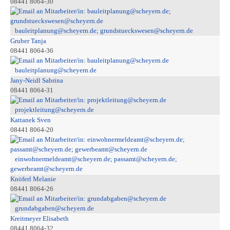
08441 8064-30
bauleitplanung@scheyern.de; grundstueckswesen@scheyern.de
Gruber Tanja
08441 8064-36
bauleitplanung@scheyern.de
Jany-Neidl Sabrina
08441 8064-31
projektleitung@scheyern.de
Kattanek Sven
08441 8064-20
einwohnermeldeamt@scheyern.de; passamt@scheyern.de;
gewerbeamt@scheyern.de
Knöferl Melanie
08441 8064-26
grundabgaben@scheyern.de
Kreitmeyer Elisabeth
08441 8064-32