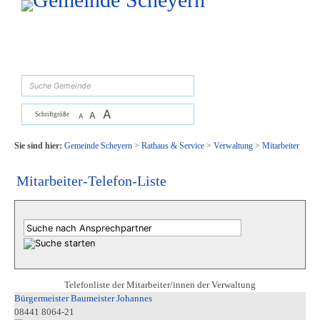
Zum Inhalt
,
zur Navigation
oder
zur Startseite
springen.
suchen
A
A
Schriftgröße
A
Sie sind hier:
Gemeinde Scheyern
>
Rathaus & Service
>
Verwaltung
>
Mitarbeiter
Mitarbeiter-Telefon-Liste
Telefonliste der Mitarbeiter/innen der Verwaltung
Bürgermeister Baumeister Johannes
08441 8064-21