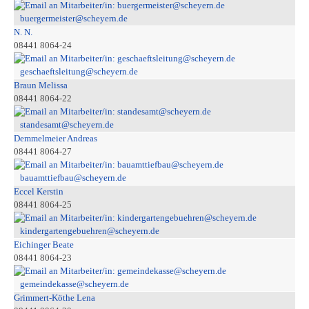
buergermeister@scheyern.de
N. N.
08441 8064-24
geschaeftsleitung@scheyern.de
Braun Melissa
08441 8064-22
standesamt@scheyern.de
Demmelmeier Andreas
08441 8064-27
bauamttiefbau@scheyern.de
Eccel Kerstin
08441 8064-25
kindergartengebuehren@scheyern.de
Eichinger Beate
08441 8064-23
gemeindekasse@scheyern.de
Grimmert-Köthe Lena