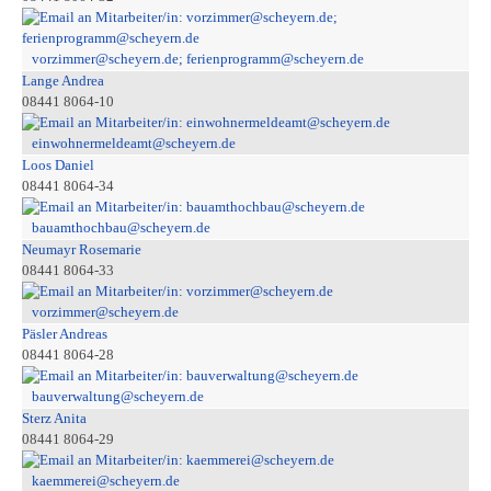
vorzimmer@scheyern.de; ferienprogramm@scheyern.de
Lange Andrea
08441 8064-10
einwohnermeldeamt@scheyern.de
Loos Daniel
08441 8064-34
bauamthochbau@scheyern.de
Neumayr Rosemarie
08441 8064-33
vorzimmer@scheyern.de
Päsler Andreas
08441 8064-28
bauverwaltung@scheyern.de
Sterz Anita
08441 8064-29
kaemmerei@scheyern.de