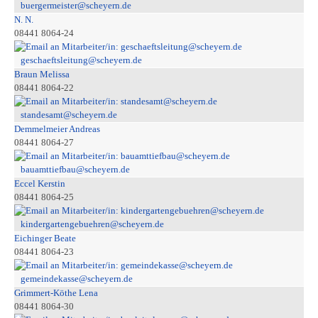
buergermeister@scheyern.de
N. N.
08441 8064-24
geschaeftsleitung@scheyern.de
Braun Melissa
08441 8064-22
standesamt@scheyern.de
Demmelmeier Andreas
08441 8064-27
bauamttiefbau@scheyern.de
Eccel Kerstin
08441 8064-25
kindergartengebuehren@scheyern.de
Eichinger Beate
08441 8064-23
gemeindekasse@scheyern.de
Grimmert-Köthe Lena
08441 8064-30