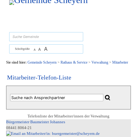
Zum Inhalt
,
zur Navigation
oder
zur Startseite
springen.
suchen
A
A
Schriftgröße
A
Sie sind hier:
Gemeinde Scheyern
>
Rathaus & Service
>
Verwaltung
>
Mitarbeiter
Mitarbeiter-Telefon-Liste
Telefonliste der Mitarbeiter/innen der Verwaltung
Bürgermeister Baumeister Johannes
08441 8064-21