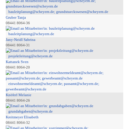
bauleitplanung@scheyern.de; grundstueckswesen@scheyern.de
Gruber Tanja
08441 8064-36
bauleitplanung@scheyern.de
Jany-Neidl Sabrina
08441 8064-31
projektleitung@scheyern.de
Kattanek Sven
08441 8064-20
einwohnermeldeamt@scheyern.de; passamt@scheyern.de;
gewerbeamt@scheyern.de
Knöferl Melanie
08441 8064-26
grundabgaben@scheyern.de
Kreitmeyer Elisabeth
08441 8064-32