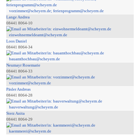
vorzimmer@scheyern.de; ferienprogramm@scheyern.de
Lange Andrea
08441 8064-10
einwohnermeldeamt@scheyern.de
Loos Daniel
08441 8064-34
bauamthochbau@scheyern.de
Neumayr Rosemarie
08441 8064-33
vorzimmer@scheyern.de
Päsler Andreas
08441 8064-28
bauverwaltung@scheyern.de
Sterz Anita
08441 8064-29
kaemmerei@scheyern.de