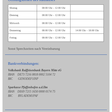
Montag
08:00 Uhr – 12:00 Uhr
Dienstag
08:00 Uhr – 12:00 Uhr
Mittwoch
08:00 Uhr – 12:00 Uhr
Donnerstag
08:00 Uhr – 12:00 Uhr
14:00 Uhr – 18:00 Uhr
Freitag
08:00 Uhr – 12:00 Uhr
Sonst Sprechzeiten nach Vereinbarung
Bankverbindungen:
Volksbank Raiffeisenbank Bayern Mitte eG
IBAN DE73 7216 0818 0002 5104 72
BIC GENODEF1INP
Sparkasse Pfaffenhofen a.d.Ilm
IBAN DE69 7215 1650 0000 0174 75
BIC BYLADEM1PAF