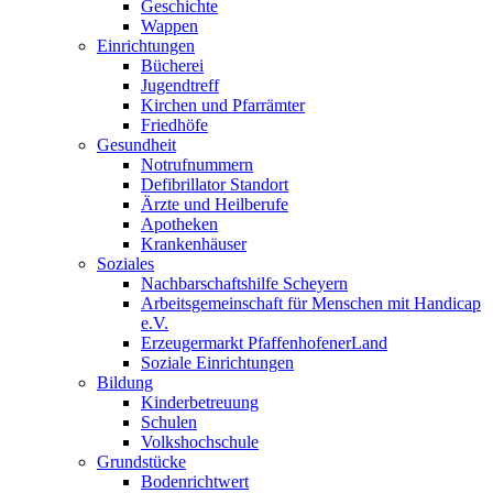
Geschichte
Wappen
Einrichtungen
Bücherei
Jugendtreff
Kirchen und Pfarrämter
Friedhöfe
Gesundheit
Notrufnummern
Defibrillator Standort
Ärzte und Heilberufe
Apotheken
Krankenhäuser
Soziales
Nachbarschaftshilfe Scheyern
Arbeitsgemeinschaft für Menschen mit Handicap
e.V.
Erzeugermarkt PfaffenhofenerLand
Soziale Einrichtungen
Bildung
Kinderbetreuung
Schulen
Volkshochschule
Grundstücke
Bodenrichtwert