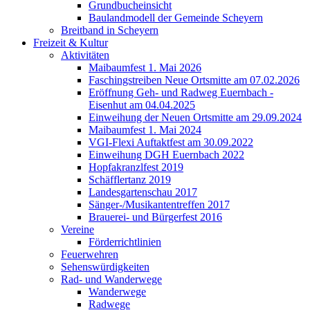
Grundbucheinsicht
Baulandmodell der Gemeinde Scheyern
Breitband in Scheyern
Freizeit & Kultur
Aktivitäten
Maibaumfest 1. Mai 2026
Faschingstreiben Neue Ortsmitte am 07.02.2026
Eröffnung Geh- und Radweg Euernbach -
Eisenhut am 04.04.2025
Einweihung der Neuen Ortsmitte am 29.09.2024
Maibaumfest 1. Mai 2024
VGI-Flexi Auftaktfest am 30.09.2022
Einweihung DGH Euernbach 2022
Hopfakranzlfest 2019
Schäfflertanz 2019
Landesgartenschau 2017
Sänger-/Musikantentreffen 2017
Brauerei- und Bürgerfest 2016
Vereine
Förderrichtlinien
Feuerwehren
Sehenswürdigkeiten
Rad- und Wanderwege
Wanderwege
Radwege