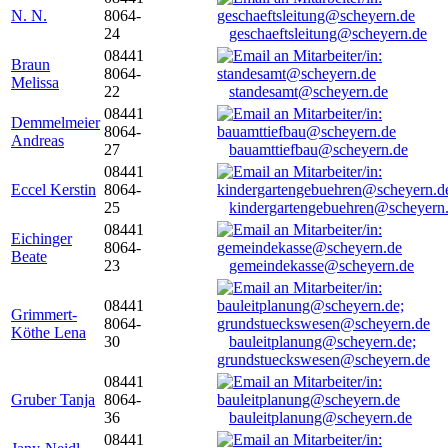
N. N.
8064-
24
geschaeftsleitung@scheyern.de
08441
Braun
8064-
Melissa
22
standesamt@scheyern.de
08441
Demmelmeier
8064-
Andreas
27
bauamttiefbau@scheyern.de
08441
Eccel Kerstin
8064-
25
kindergartengebuehren@scheyern
08441
Eichinger
8064-
Beate
23
gemeindekasse@scheyern.de
08441
Grimmert-
8064-
Köthe Lena
30
bauleitplanung@scheyern.de;
grundstueckswesen@scheyern.de
08441
Gruber Tanja
8064-
36
bauleitplanung@scheyern.de
08441