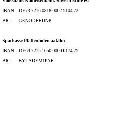
Volksbank Raiffeisenbank Bayern Mitte eG
IBAN DE73 7216 0818 0002 5104 72
BIC GENODEF1INP
Sparkasse Pfaffenhofen a.d.Ilm
IBAN DE69 7215 1650 0000 0174 75
BIC BYLADEM1PAF