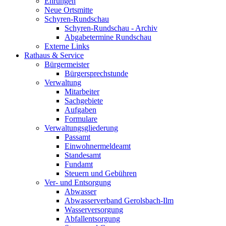
Ehrungen
Neue Ortsmitte
Schyren-Rundschau
Schyren-Rundschau - Archiv
Abgabetermine Rundschau
Externe Links
Rathaus & Service
Bürgermeister
Bürgersprechstunde
Verwaltung
Mitarbeiter
Sachgebiete
Aufgaben
Formulare
Verwaltungsgliederung
Passamt
Einwohnermeldeamt
Standesamt
Fundamt
Steuern und Gebühren
Ver- und Entsorgung
Abwasser
Abwasserverband Gerolsbach-Ilm
Wasserversorgung
Abfallentsorgung