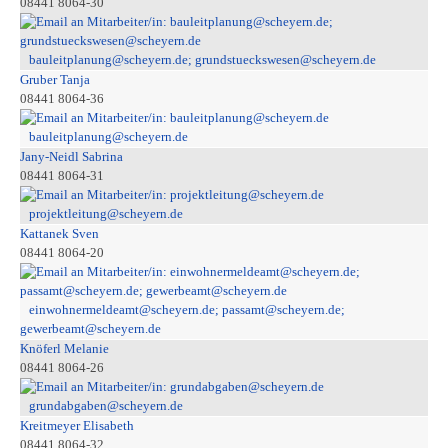
08441 8064-30
bauleitplanung@scheyern.de; grundstueckswesen@scheyern.de
Gruber Tanja
08441 8064-36
bauleitplanung@scheyern.de
Jany-Neidl Sabrina
08441 8064-31
projektleitung@scheyern.de
Kattanek Sven
08441 8064-20
einwohnermeldeamt@scheyern.de; passamt@scheyern.de;
gewerbeamt@scheyern.de
Knöferl Melanie
08441 8064-26
grundabgaben@scheyern.de
Kreitmeyer Elisabeth
08441 8064-32