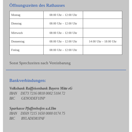
Öffnungszeiten des Rathauses
Montag
08:00 Uhr – 12:00 Uhr
Dienstag
08:00 Uhr – 12:00 Uhr
Mittwoch
08:00 Uhr – 12:00 Uhr
Donnerstag
08:00 Uhr – 12:00 Uhr
14:00 Uhr – 18:00 Uhr
Freitag
08:00 Uhr – 12:00 Uhr
Sonst Sprechzeiten nach Vereinbarung
Bankverbindungen:
Volksbank Raiffeisenbank Bayern Mitte eG
IBAN DE73 7216 0818 0002 5104 72
BIC GENODEF1INP
Sparkasse Pfaffenhofen a.d.Ilm
IBAN DE69 7215 1650 0000 0174 75
BIC BYLADEM1PAF