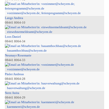
vorzimmer@scheyern.de; ferienprogramm@scheyern.de
Lange Andrea
08441 8064-10
einwohnermeldeamt@scheyern.de
Loos Daniel
08441 8064-34
bauamthochbau@scheyern.de
Neumayr Rosemarie
08441 8064-33
vorzimmer@scheyern.de
Päsler Andreas
08441 8064-28
bauverwaltung@scheyern.de
Sterz Anita
08441 8064-29
kaemmerei@scheyern.de