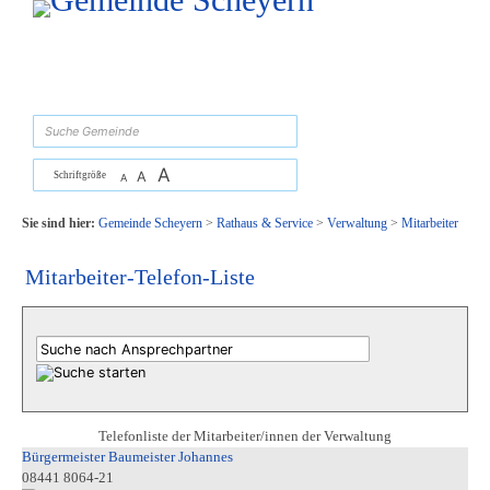
Zum Inhalt
,
zur Navigation
oder
zur Startseite
springen.
suchen
A
A
Schriftgröße
A
Sie sind hier:
Gemeinde Scheyern
>
Rathaus & Service
>
Verwaltung
>
Mitarbeiter
Mitarbeiter-Telefon-Liste
Telefonliste der Mitarbeiter/innen der Verwaltung
Bürgermeister Baumeister Johannes
08441 8064-21