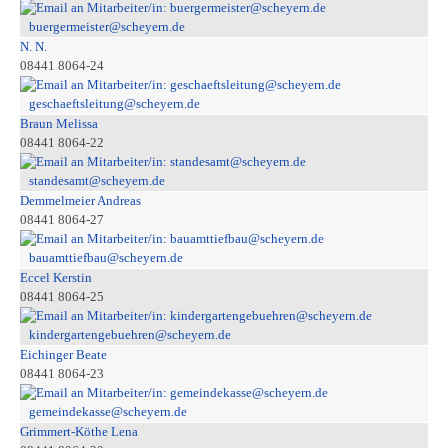
buergermeister@scheyern.de
N. N.
08441 8064-24
geschaeftsleitung@scheyern.de
Braun Melissa
08441 8064-22
standesamt@scheyern.de
Demmelmeier Andreas
08441 8064-27
bauamttiefbau@scheyern.de
Eccel Kerstin
08441 8064-25
kindergartengebuehren@scheyern.de
Eichinger Beate
08441 8064-23
gemeindekasse@scheyern.de
Grimmert-Köthe Lena