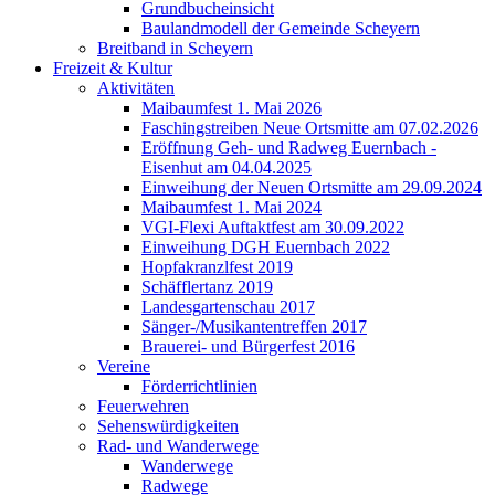
Grundbucheinsicht
Baulandmodell der Gemeinde Scheyern
Breitband in Scheyern
Freizeit & Kultur
Aktivitäten
Maibaumfest 1. Mai 2026
Faschingstreiben Neue Ortsmitte am 07.02.2026
Eröffnung Geh- und Radweg Euernbach -
Eisenhut am 04.04.2025
Einweihung der Neuen Ortsmitte am 29.09.2024
Maibaumfest 1. Mai 2024
VGI-Flexi Auftaktfest am 30.09.2022
Einweihung DGH Euernbach 2022
Hopfakranzlfest 2019
Schäfflertanz 2019
Landesgartenschau 2017
Sänger-/Musikantentreffen 2017
Brauerei- und Bürgerfest 2016
Vereine
Förderrichtlinien
Feuerwehren
Sehenswürdigkeiten
Rad- und Wanderwege
Wanderwege
Radwege