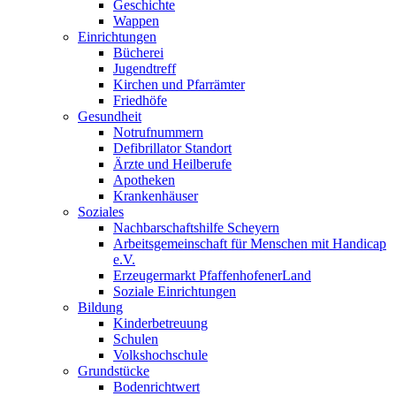
Geschichte
Wappen
Einrichtungen
Bücherei
Jugendtreff
Kirchen und Pfarrämter
Friedhöfe
Gesundheit
Notrufnummern
Defibrillator Standort
Ärzte und Heilberufe
Apotheken
Krankenhäuser
Soziales
Nachbarschaftshilfe Scheyern
Arbeitsgemeinschaft für Menschen mit Handicap
e.V.
Erzeugermarkt PfaffenhofenerLand
Soziale Einrichtungen
Bildung
Kinderbetreuung
Schulen
Volkshochschule
Grundstücke
Bodenrichtwert