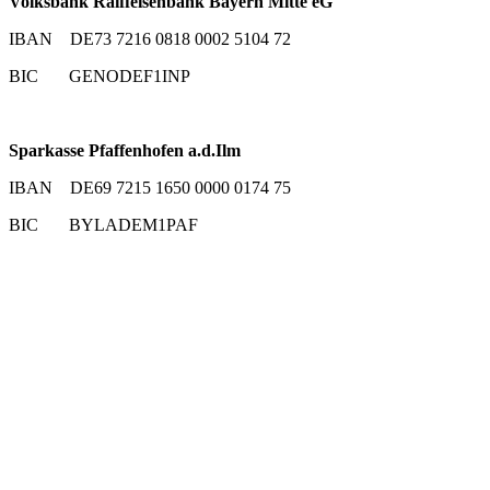
Volksbank Raiffeisenbank Bayern Mitte eG
IBAN DE73 7216 0818 0002 5104 72
BIC GENODEF1INP
Sparkasse Pfaffenhofen a.d.Ilm
IBAN DE69 7215 1650 0000 0174 75
BIC BYLADEM1PAF