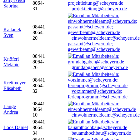
Jany-Neidl
8064-
Sabrina
31
projektleitung@scheyern.de
08441
Kattanek
8064-
Sven
20
einwohnermeldeamt@scheyern.de
passamt@scheyern.de;
gewerbeamt@scheyern.de
08441
Knöferl
8064-
Melanie
26
grundabgaben@scheyern.de
08441
Kreitmeyer
8064-
Elisabeth
32
vorzimmer@scheyern.de;
ferienprogramm@scheyern.de
08441
Lange
8064-
Andrea
10
einwohnermeldeamt@scheyern.de
08441
Loos Daniel
8064-
34
bauamthochbau@scheyern.de
08441