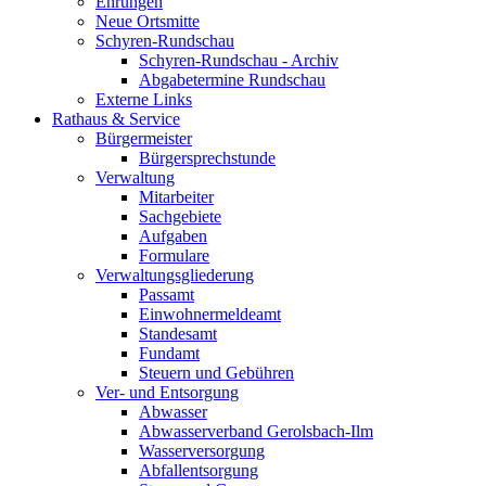
Ehrungen
Neue Ortsmitte
Schyren-Rundschau
Schyren-Rundschau - Archiv
Abgabetermine Rundschau
Externe Links
Rathaus & Service
Bürgermeister
Bürgersprechstunde
Verwaltung
Mitarbeiter
Sachgebiete
Aufgaben
Formulare
Verwaltungsgliederung
Passamt
Einwohnermeldeamt
Standesamt
Fundamt
Steuern und Gebühren
Ver- und Entsorgung
Abwasser
Abwasserverband Gerolsbach-Ilm
Wasserversorgung
Abfallentsorgung