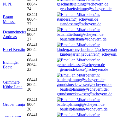
N. N.
8064-
24
geschaeftsleitung@scheyern.de
08441
Braun
8064-
Melissa
22
standesamt@scheyern.de
08441
Demmelmeier
8064-
Andreas
27
bauamttiefbau@scheyern.de
08441
Eccel Kerstin
8064-
25
kindergartengebuehren@scheyern
08441
Eichinger
8064-
Beate
23
gemeindekasse@scheyern.de
08441
Grimmert-
8064-
Köthe Lena
30
bauleitplanung@scheyern.de;
grundstueckswesen@scheyern.de
08441
Gruber Tanja
8064-
36
bauleitplanung@scheyern.de
08441