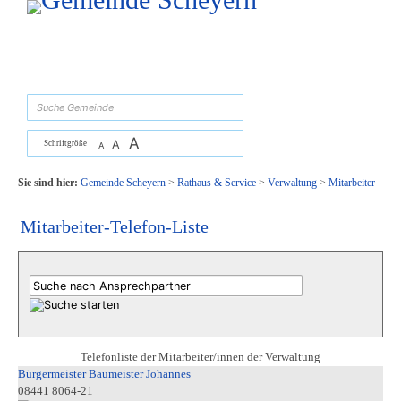
Zum Inhalt
,
zur Navigation
oder
zur Startseite
springen.
suchen
A
A
Schriftgröße
A
Sie sind hier:
Gemeinde Scheyern
>
Rathaus & Service
>
Verwaltung
>
Mitarbeiter
Mitarbeiter-Telefon-Liste
Telefonliste der Mitarbeiter/innen der Verwaltung
Bürgermeister Baumeister Johannes
08441 8064-21