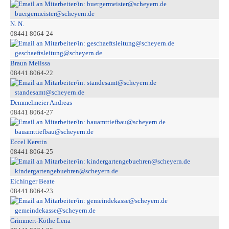
buergermeister@scheyern.de
N. N.
08441 8064-24
geschaeftsleitung@scheyern.de
Braun Melissa
08441 8064-22
standesamt@scheyern.de
Demmelmeier Andreas
08441 8064-27
bauamttiefbau@scheyern.de
Eccel Kerstin
08441 8064-25
kindergartengebuehren@scheyern.de
Eichinger Beate
08441 8064-23
gemeindekasse@scheyern.de
Grimmert-Köthe Lena