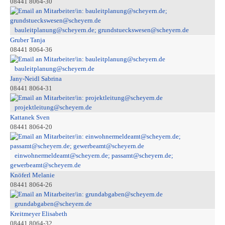
08441 8064-30
bauleitplanung@scheyern.de; grundstueckswesen@scheyern.de
Gruber Tanja
08441 8064-36
bauleitplanung@scheyern.de
Jany-Neidl Sabrina
08441 8064-31
projektleitung@scheyern.de
Kattanek Sven
08441 8064-20
einwohnermeldeamt@scheyern.de; passamt@scheyern.de;
gewerbeamt@scheyern.de
Knöferl Melanie
08441 8064-26
grundabgaben@scheyern.de
Kreitmeyer Elisabeth
08441 8064-32