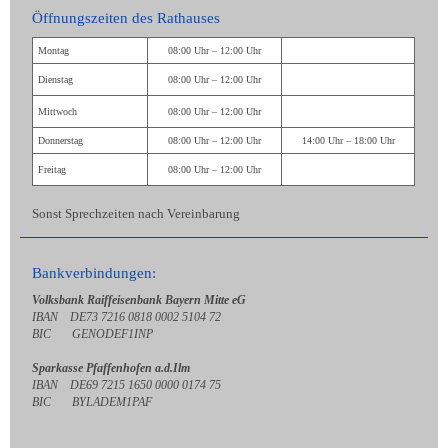
Öffnungszeiten des Rathauses
Montag
08:00 Uhr – 12:00 Uhr
Dienstag
08:00 Uhr – 12:00 Uhr
Mittwoch
08:00 Uhr – 12:00 Uhr
Donnerstag
08:00 Uhr – 12:00 Uhr
14:00 Uhr – 18:00 Uhr
Freitag
08:00 Uhr – 12:00 Uhr
Sonst Sprechzeiten nach Vereinbarung
Bankverbindungen:
Volksbank Raiffeisenbank Bayern Mitte eG
IBAN DE73 7216 0818 0002 5104 72
BIC GENODEF1INP
Sparkasse Pfaffenhofen a.d.Ilm
IBAN DE69 7215 1650 0000 0174 75
BIC BYLADEM1PAF