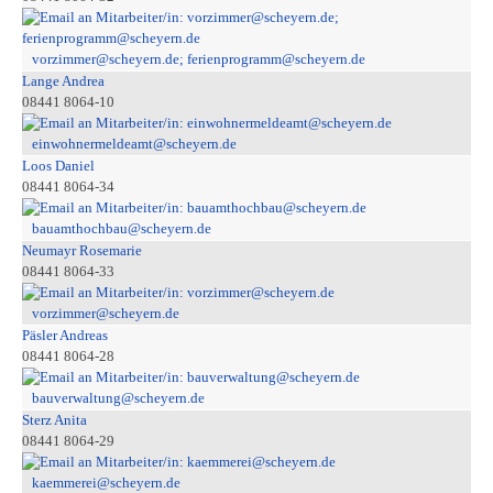
vorzimmer@scheyern.de; ferienprogramm@scheyern.de
Lange Andrea
08441 8064-10
einwohnermeldeamt@scheyern.de
Loos Daniel
08441 8064-34
bauamthochbau@scheyern.de
Neumayr Rosemarie
08441 8064-33
vorzimmer@scheyern.de
Päsler Andreas
08441 8064-28
bauverwaltung@scheyern.de
Sterz Anita
08441 8064-29
kaemmerei@scheyern.de