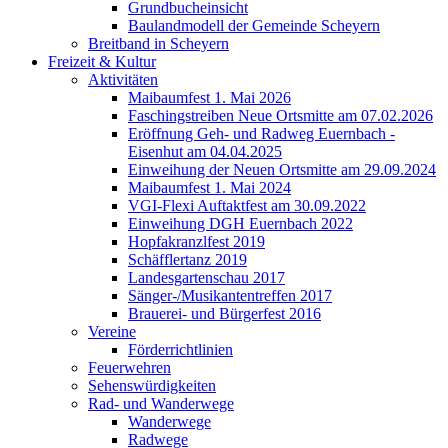
Grundbucheinsicht
Baulandmodell der Gemeinde Scheyern
Breitband in Scheyern
Freizeit & Kultur
Aktivitäten
Maibaumfest 1. Mai 2026
Faschingstreiben Neue Ortsmitte am 07.02.2026
Eröffnung Geh- und Radweg Euernbach -
Eisenhut am 04.04.2025
Einweihung der Neuen Ortsmitte am 29.09.2024
Maibaumfest 1. Mai 2024
VGI-Flexi Auftaktfest am 30.09.2022
Einweihung DGH Euernbach 2022
Hopfakranzlfest 2019
Schäfflertanz 2019
Landesgartenschau 2017
Sänger-/Musikantentreffen 2017
Brauerei- und Bürgerfest 2016
Vereine
Förderrichtlinien
Feuerwehren
Sehenswürdigkeiten
Rad- und Wanderwege
Wanderwege
Radwege