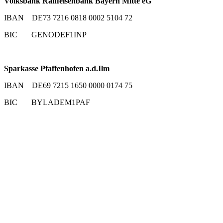
Volksbank Raiffeisenbank Bayern Mitte eG
IBAN DE73 7216 0818 0002 5104 72
BIC GENODEF1INP
Sparkasse Pfaffenhofen a.d.Ilm
IBAN DE69 7215 1650 0000 0174 75
BIC BYLADEM1PAF