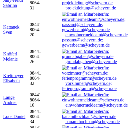
Jany-Neidl
8064-
Sabrina
31
projektleitung@scheyern.de
08441
Kattanek
8064-
Sven
20
einwohnermeldeamt@scheyern.de
passamt@scheyern.de;
gewerbeamt@scheyern.de
08441
Knöferl
8064-
Melanie
26
grundabgaben@scheyern.de
08441
Kreitmeyer
8064-
Elisabeth
32
vorzimmer@scheyern.de;
ferienprogramm@scheyern.de
08441
Lange
8064-
Andrea
10
einwohnermeldeamt@scheyern.de
08441
Loos Daniel
8064-
34
bauamthochbau@scheyern.de
08441