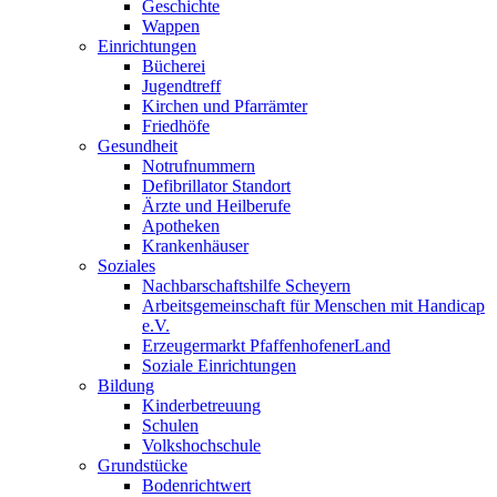
Geschichte
Wappen
Einrichtungen
Bücherei
Jugendtreff
Kirchen und Pfarrämter
Friedhöfe
Gesundheit
Notrufnummern
Defibrillator Standort
Ärzte und Heilberufe
Apotheken
Krankenhäuser
Soziales
Nachbarschaftshilfe Scheyern
Arbeitsgemeinschaft für Menschen mit Handicap
e.V.
Erzeugermarkt PfaffenhofenerLand
Soziale Einrichtungen
Bildung
Kinderbetreuung
Schulen
Volkshochschule
Grundstücke
Bodenrichtwert