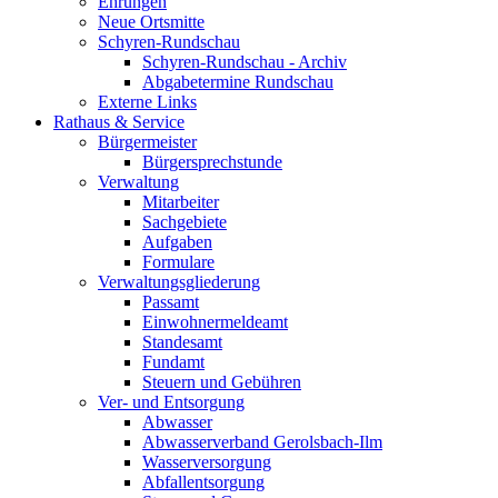
Ehrungen
Neue Ortsmitte
Schyren-Rundschau
Schyren-Rundschau - Archiv
Abgabetermine Rundschau
Externe Links
Rathaus & Service
Bürgermeister
Bürgersprechstunde
Verwaltung
Mitarbeiter
Sachgebiete
Aufgaben
Formulare
Verwaltungsgliederung
Passamt
Einwohnermeldeamt
Standesamt
Fundamt
Steuern und Gebühren
Ver- und Entsorgung
Abwasser
Abwasserverband Gerolsbach-Ilm
Wasserversorgung
Abfallentsorgung