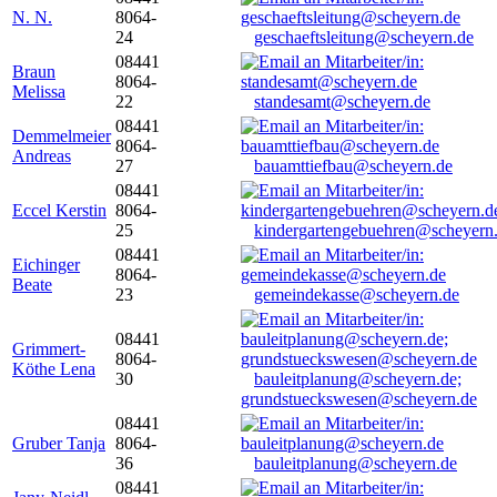
N. N.
8064-
24
geschaeftsleitung@scheyern.de
08441
Braun
8064-
Melissa
22
standesamt@scheyern.de
08441
Demmelmeier
8064-
Andreas
27
bauamttiefbau@scheyern.de
08441
Eccel Kerstin
8064-
25
kindergartengebuehren@scheyern
08441
Eichinger
8064-
Beate
23
gemeindekasse@scheyern.de
08441
Grimmert-
8064-
Köthe Lena
30
bauleitplanung@scheyern.de;
grundstueckswesen@scheyern.de
08441
Gruber Tanja
8064-
36
bauleitplanung@scheyern.de
08441