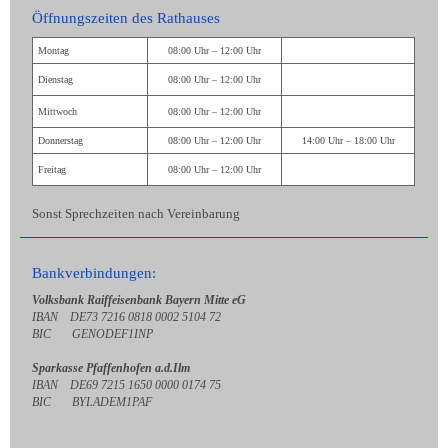
Öffnungszeiten des Rathauses
Montag
08:00 Uhr – 12:00 Uhr
Dienstag
08:00 Uhr – 12:00 Uhr
Mittwoch
08:00 Uhr – 12:00 Uhr
Donnerstag
08:00 Uhr – 12:00 Uhr
14:00 Uhr – 18:00 Uhr
Freitag
08:00 Uhr – 12:00 Uhr
Sonst Sprechzeiten nach Vereinbarung
Bankverbindungen:
Volksbank Raiffeisenbank Bayern Mitte eG
IBAN DE73 7216 0818 0002 5104 72
BIC GENODEF1INP
Sparkasse Pfaffenhofen a.d.Ilm
IBAN DE69 7215 1650 0000 0174 75
BIC BYLADEM1PAF