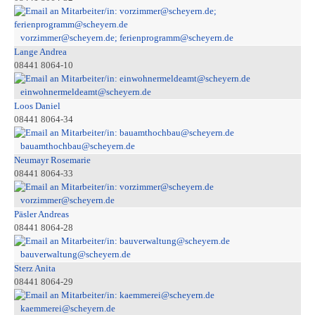
vorzimmer@scheyern.de; ferienprogramm@scheyern.de
Lange Andrea
08441 8064-10
einwohnermeldeamt@scheyern.de
Loos Daniel
08441 8064-34
bauamthochbau@scheyern.de
Neumayr Rosemarie
08441 8064-33
vorzimmer@scheyern.de
Päsler Andreas
08441 8064-28
bauverwaltung@scheyern.de
Sterz Anita
08441 8064-29
kaemmerei@scheyern.de