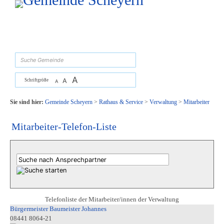
Zum Inhalt
,
zur Navigation
oder
zur Startseite
springen.
suchen
A
A
Schriftgröße
A
Sie sind hier:
Gemeinde Scheyern
>
Rathaus & Service
>
Verwaltung
>
Mitarbeiter
Mitarbeiter-Telefon-Liste
Telefonliste der Mitarbeiter/innen der Verwaltung
Bürgermeister Baumeister Johannes
08441 8064-21