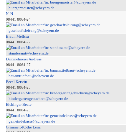
buergermeister@scheyern.de
N. N.
08441 8064-24
geschaeftsleitung@scheyern.de
Braun Melissa
08441 8064-22
standesamt@scheyern.de
Demmelmeier Andreas
08441 8064-27
bauamttiefbau@scheyern.de
Eccel Kerstin
08441 8064-25
kindergartengebuehren@scheyern.de
Eichinger Beate
08441 8064-23
gemeindekasse@scheyern.de
Grimmert-Köthe Lena