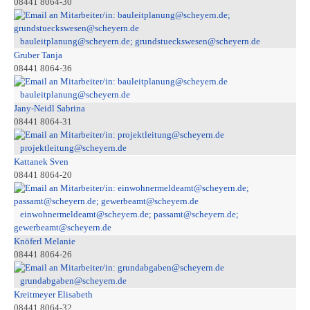
08441 8064-30
bauleitplanung@scheyern.de; grundstueckswesen@scheyern.de
Gruber Tanja
08441 8064-36
bauleitplanung@scheyern.de
Jany-Neidl Sabrina
08441 8064-31
projektleitung@scheyern.de
Kattanek Sven
08441 8064-20
einwohnermeldeamt@scheyern.de; passamt@scheyern.de;
gewerbeamt@scheyern.de
Knöferl Melanie
08441 8064-26
grundabgaben@scheyern.de
Kreitmeyer Elisabeth
08441 8064-32