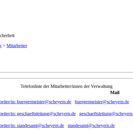
g
>
Mitarbeiter
Telefonliste der Mitarbeiter/innen der Verwaltung
Mail
buergermeister@scheyern.de
geschaeftsleitung@scheyern
standesamt@scheyern.de