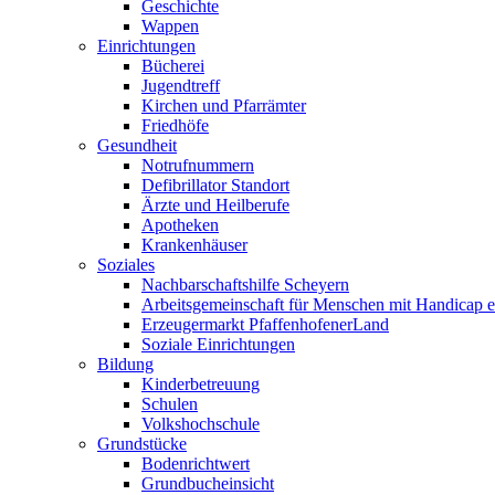
Geschichte
Wappen
Einrichtungen
Bücherei
Jugendtreff
Kirchen und Pfarrämter
Friedhöfe
Gesundheit
Notrufnummern
Defibrillator Standort
Ärzte und Heilberufe
Apotheken
Krankenhäuser
Soziales
Nachbarschaftshilfe Scheyern
Arbeitsgemeinschaft für Menschen mit Handicap e
Erzeugermarkt PfaffenhofenerLand
Soziale Einrichtungen
Bildung
Kinderbetreuung
Schulen
Volkshochschule
Grundstücke
Bodenrichtwert
Grundbucheinsicht