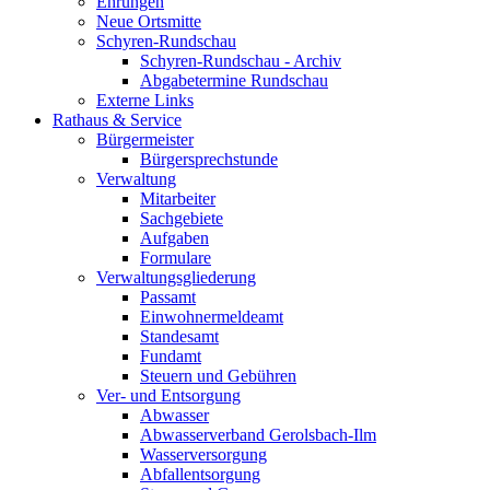
Ehrungen
Neue Ortsmitte
Schyren-Rundschau
Schyren-Rundschau - Archiv
Abgabetermine Rundschau
Externe Links
Rathaus & Service
Bürgermeister
Bürgersprechstunde
Verwaltung
Mitarbeiter
Sachgebiete
Aufgaben
Formulare
Verwaltungsgliederung
Passamt
Einwohnermeldeamt
Standesamt
Fundamt
Steuern und Gebühren
Ver- und Entsorgung
Abwasser
Abwasserverband Gerolsbach-Ilm
Wasserversorgung
Abfallentsorgung