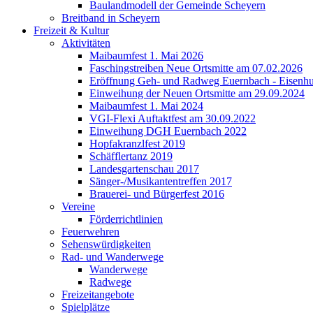
Baulandmodell der Gemeinde Scheyern
Breitband in Scheyern
Freizeit & Kultur
Aktivitäten
Maibaumfest 1. Mai 2026
Faschingstreiben Neue Ortsmitte am 07.02.2026
Eröffnung Geh- und Radweg Euernbach - Eisenhu
Einweihung der Neuen Ortsmitte am 29.09.2024
Maibaumfest 1. Mai 2024
VGI-Flexi Auftaktfest am 30.09.2022
Einweihung DGH Euernbach 2022
Hopfakranzlfest 2019
Schäfflertanz 2019
Landesgartenschau 2017
Sänger-/Musikantentreffen 2017
Brauerei- und Bürgerfest 2016
Vereine
Förderrichtlinien
Feuerwehren
Sehenswürdigkeiten
Rad- und Wanderwege
Wanderwege
Radwege
Freizeitangebote
Spielplätze