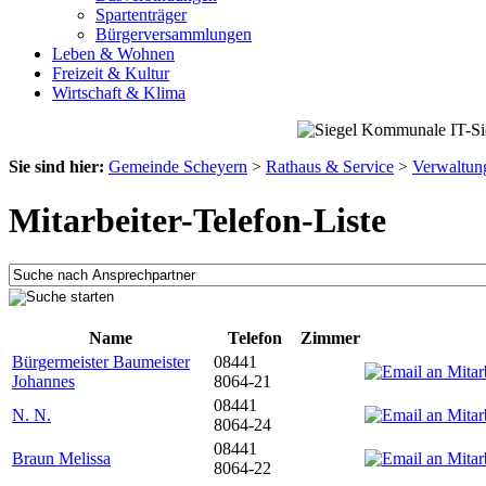
Spartenträger
Bürgerversammlungen
Leben & Wohnen
Freizeit & Kultur
Wirtschaft & Klima
Sie sind hier:
Gemeinde Scheyern
>
Rathaus & Service
>
Verwaltun
Mitarbeiter-Telefon-Liste
Name
Telefon
Zimmer
Bürgermeister Baumeister
08441
Johannes
8064-21
08441
N. N.
8064-24
08441
Braun Melissa
8064-22