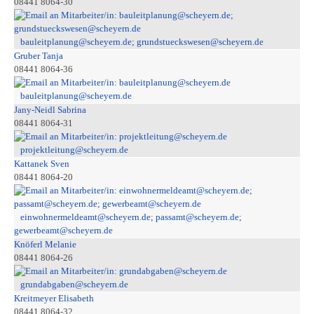
08441 8064-30
bauleitplanung@scheyern.de; grundstueckswesen@scheyern.de
Gruber Tanja
08441 8064-36
bauleitplanung@scheyern.de
Jany-Neidl Sabrina
08441 8064-31
projektleitung@scheyern.de
Kattanek Sven
08441 8064-20
einwohnermeldeamt@scheyern.de; passamt@scheyern.de;
gewerbeamt@scheyern.de
Knöferl Melanie
08441 8064-26
grundabgaben@scheyern.de
Kreitmeyer Elisabeth
08441 8064-32