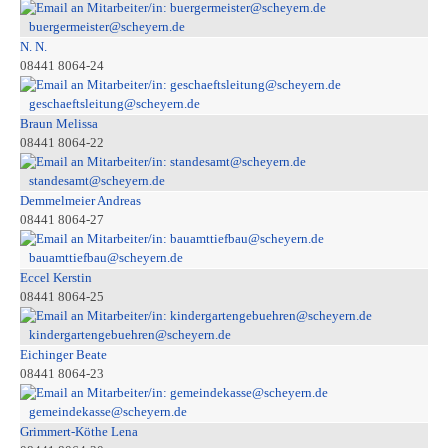
buergermeister@scheyern.de
N. N.
08441 8064-24
geschaeftsleitung@scheyern.de
Braun Melissa
08441 8064-22
standesamt@scheyern.de
Demmelmeier Andreas
08441 8064-27
bauamttiefbau@scheyern.de
Eccel Kerstin
08441 8064-25
kindergartengebuehren@scheyern.de
Eichinger Beate
08441 8064-23
gemeindekasse@scheyern.de
Grimmert-Köthe Lena