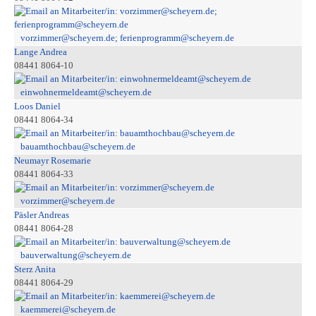
vorzimmer@scheyern.de; ferienprogramm@scheyern.de
Lange Andrea
08441 8064-10
einwohnermeldeamt@scheyern.de
Loos Daniel
08441 8064-34
bauamthochbau@scheyern.de
Neumayr Rosemarie
08441 8064-33
vorzimmer@scheyern.de
Päsler Andreas
08441 8064-28
bauverwaltung@scheyern.de
Sterz Anita
08441 8064-29
kaemmerei@scheyern.de