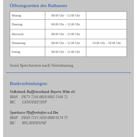
Öffnungszeiten des Rathauses
Montag
08:00 Uhr – 12:00 Uhr
Dienstag
08:00 Uhr – 12:00 Uhr
Mittwoch
08:00 Uhr – 12:00 Uhr
Donnerstag
08:00 Uhr – 12:00 Uhr
14:00 Uhr – 18:00 Uhr
Freitag
08:00 Uhr – 12:00 Uhr
Sonst Sprechzeiten nach Vereinbarung
Bankverbindungen:
Volksbank Raiffeisenbank Bayern Mitte eG
IBAN DE73 7216 0818 0002 5104 72
BIC GENODEF1INP
Sparkasse Pfaffenhofen a.d.Ilm
IBAN DE69 7215 1650 0000 0174 75
BIC BYLADEM1PAF