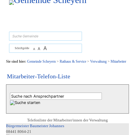
Zum Inhalt
,
zur Navigation
oder
zur Startseite
springen.
suchen
A
A
Schriftgröße
A
Sie sind hier:
Gemeinde Scheyern
>
Rathaus & Service
>
Verwaltung
>
Mitarbeiter
Mitarbeiter-Telefon-Liste
Telefonliste der Mitarbeiter/innen der Verwaltung
Bürgermeister Baumeister Johannes
08441 8064-21