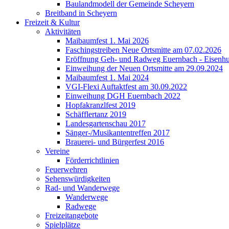
Baulandmodell der Gemeinde Scheyern
Breitband in Scheyern
Freizeit & Kultur
Aktivitäten
Maibaumfest 1. Mai 2026
Faschingstreiben Neue Ortsmitte am 07.02.2026
Eröffnung Geh- und Radweg Euernbach - Eisenhu
Einweihung der Neuen Ortsmitte am 29.09.2024
Maibaumfest 1. Mai 2024
VGI-Flexi Auftaktfest am 30.09.2022
Einweihung DGH Euernbach 2022
Hopfakranzlfest 2019
Schäfflertanz 2019
Landesgartenschau 2017
Sänger-/Musikantentreffen 2017
Brauerei- und Bürgerfest 2016
Vereine
Förderrichtlinien
Feuerwehren
Sehenswürdigkeiten
Rad- und Wanderwege
Wanderwege
Radwege
Freizeitangebote
Spielplätze