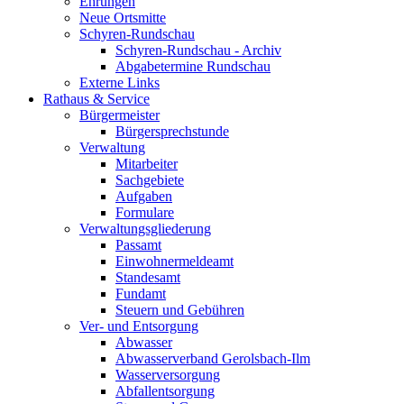
Ehrungen
Neue Ortsmitte
Schyren-Rundschau
Schyren-Rundschau - Archiv
Abgabetermine Rundschau
Externe Links
Rathaus & Service
Bürgermeister
Bürgersprechstunde
Verwaltung
Mitarbeiter
Sachgebiete
Aufgaben
Formulare
Verwaltungsgliederung
Passamt
Einwohnermeldeamt
Standesamt
Fundamt
Steuern und Gebühren
Ver- und Entsorgung
Abwasser
Abwasserverband Gerolsbach-Ilm
Wasserversorgung
Abfallentsorgung