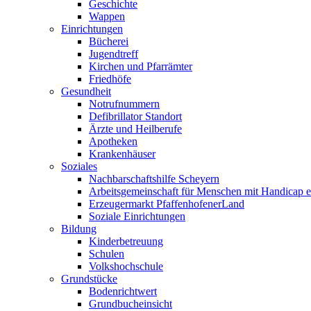
Geschichte
Wappen
Einrichtungen
Bücherei
Jugendtreff
Kirchen und Pfarrämter
Friedhöfe
Gesundheit
Notrufnummern
Defibrillator Standort
Ärzte und Heilberufe
Apotheken
Krankenhäuser
Soziales
Nachbarschaftshilfe Scheyern
Arbeitsgemeinschaft für Menschen mit Handicap e
Erzeugermarkt PfaffenhofenerLand
Soziale Einrichtungen
Bildung
Kinderbetreuung
Schulen
Volkshochschule
Grundstücke
Bodenrichtwert
Grundbucheinsicht