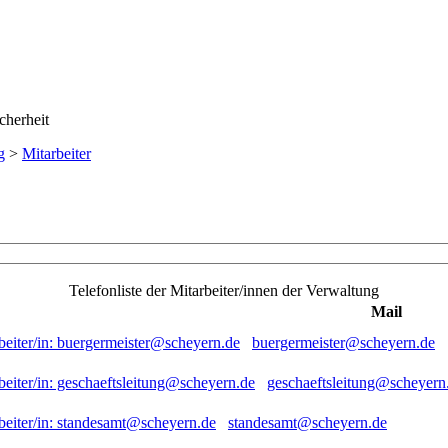
g
>
Mitarbeiter
Telefonliste der Mitarbeiter/innen der Verwaltung
Mail
buergermeister@scheyern.de
geschaeftsleitung@scheyern
standesamt@scheyern.de