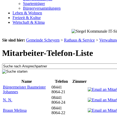
Spartenträger
Bürgerversammlungen
Leben & Wohnen
Freizeit & Kultur
Wirtschaft & Klima
Sie sind hier:
Gemeinde Scheyern
>
Rathaus & Service
>
Verwaltun
Mitarbeiter-Telefon-Liste
Name
Telefon
Zimmer
Bürgermeister Baumeister
08441
Johannes
8064-21
08441
N. N.
8064-24
08441
Braun Melissa
8064-22