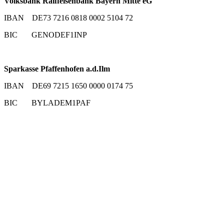
Volksbank Raiffeisenbank Bayern Mitte eG
IBAN DE73 7216 0818 0002 5104 72
BIC GENODEF1INP
Sparkasse Pfaffenhofen a.d.Ilm
IBAN DE69 7215 1650 0000 0174 75
BIC BYLADEM1PAF