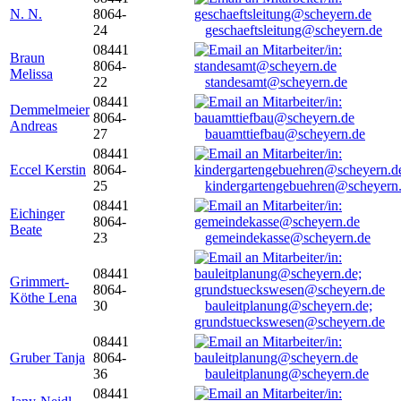
N. N.
8064-
24
geschaeftsleitung@scheyern.de
08441
Braun
8064-
Melissa
22
standesamt@scheyern.de
08441
Demmelmeier
8064-
Andreas
27
bauamttiefbau@scheyern.de
08441
Eccel Kerstin
8064-
25
kindergartengebuehren@scheyern
08441
Eichinger
8064-
Beate
23
gemeindekasse@scheyern.de
08441
Grimmert-
8064-
Köthe Lena
30
bauleitplanung@scheyern.de;
grundstueckswesen@scheyern.de
08441
Gruber Tanja
8064-
36
bauleitplanung@scheyern.de
08441