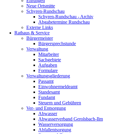
Ehrungen
Neue Ortsmitte
Schyren-Rundschau
Schyren-Rundschau - Archiv
Abgabetermine Rundschau
Externe Links
Rathaus & Service
Bürgermeister
Bürgersprechstunde
Verwaltung
Mitarbeiter
Sachgebiete
Aufgaben
Formulare
Verwaltungsgliederung
Passamt
Einwohnermeldeamt
Standesamt
Fundamt
Steuern und Gebühren
Ver- und Entsorgung
Abwasser
Abwasserverband Gerolsbach-Ilm
Wasserversorgung
Abfallentsorgung