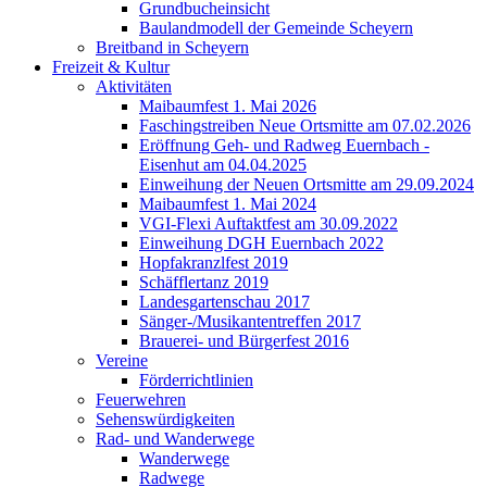
Grundbucheinsicht
Baulandmodell der Gemeinde Scheyern
Breitband in Scheyern
Freizeit & Kultur
Aktivitäten
Maibaumfest 1. Mai 2026
Faschingstreiben Neue Ortsmitte am 07.02.2026
Eröffnung Geh- und Radweg Euernbach -
Eisenhut am 04.04.2025
Einweihung der Neuen Ortsmitte am 29.09.2024
Maibaumfest 1. Mai 2024
VGI-Flexi Auftaktfest am 30.09.2022
Einweihung DGH Euernbach 2022
Hopfakranzlfest 2019
Schäfflertanz 2019
Landesgartenschau 2017
Sänger-/Musikantentreffen 2017
Brauerei- und Bürgerfest 2016
Vereine
Förderrichtlinien
Feuerwehren
Sehenswürdigkeiten
Rad- und Wanderwege
Wanderwege
Radwege