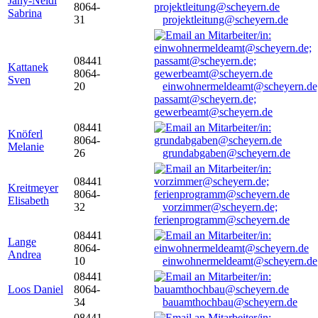
Jany-Neidl
8064-
Sabrina
31
projektleitung@scheyern.de
08441
Kattanek
8064-
Sven
20
einwohnermeldeamt@scheyern.de
passamt@scheyern.de;
gewerbeamt@scheyern.de
08441
Knöferl
8064-
Melanie
26
grundabgaben@scheyern.de
08441
Kreitmeyer
8064-
Elisabeth
32
vorzimmer@scheyern.de;
ferienprogramm@scheyern.de
08441
Lange
8064-
Andrea
10
einwohnermeldeamt@scheyern.de
08441
Loos Daniel
8064-
34
bauamthochbau@scheyern.de
08441