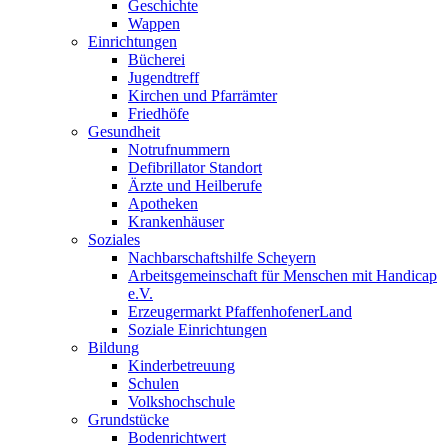
Geschichte
Wappen
Einrichtungen
Bücherei
Jugendtreff
Kirchen und Pfarrämter
Friedhöfe
Gesundheit
Notrufnummern
Defibrillator Standort
Ärzte und Heilberufe
Apotheken
Krankenhäuser
Soziales
Nachbarschaftshilfe Scheyern
Arbeitsgemeinschaft für Menschen mit Handicap
e.V.
Erzeugermarkt PfaffenhofenerLand
Soziale Einrichtungen
Bildung
Kinderbetreuung
Schulen
Volkshochschule
Grundstücke
Bodenrichtwert