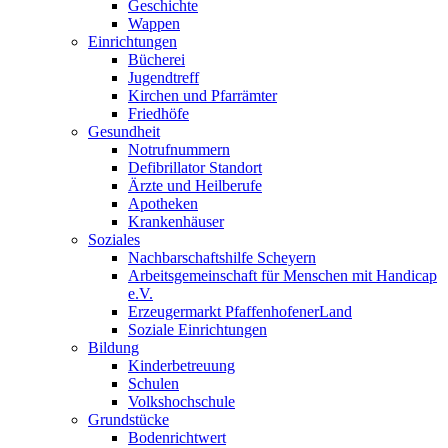
Geschichte
Wappen
Einrichtungen
Bücherei
Jugendtreff
Kirchen und Pfarrämter
Friedhöfe
Gesundheit
Notrufnummern
Defibrillator Standort
Ärzte und Heilberufe
Apotheken
Krankenhäuser
Soziales
Nachbarschaftshilfe Scheyern
Arbeitsgemeinschaft für Menschen mit Handicap
e.V.
Erzeugermarkt PfaffenhofenerLand
Soziale Einrichtungen
Bildung
Kinderbetreuung
Schulen
Volkshochschule
Grundstücke
Bodenrichtwert