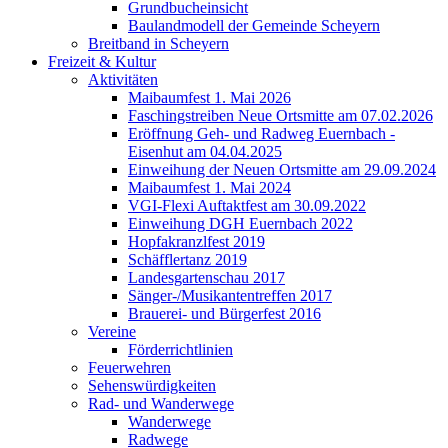
Grundbucheinsicht
Baulandmodell der Gemeinde Scheyern
Breitband in Scheyern
Freizeit & Kultur
Aktivitäten
Maibaumfest 1. Mai 2026
Faschingstreiben Neue Ortsmitte am 07.02.2026
Eröffnung Geh- und Radweg Euernbach -
Eisenhut am 04.04.2025
Einweihung der Neuen Ortsmitte am 29.09.2024
Maibaumfest 1. Mai 2024
VGI-Flexi Auftaktfest am 30.09.2022
Einweihung DGH Euernbach 2022
Hopfakranzlfest 2019
Schäfflertanz 2019
Landesgartenschau 2017
Sänger-/Musikantentreffen 2017
Brauerei- und Bürgerfest 2016
Vereine
Förderrichtlinien
Feuerwehren
Sehenswürdigkeiten
Rad- und Wanderwege
Wanderwege
Radwege