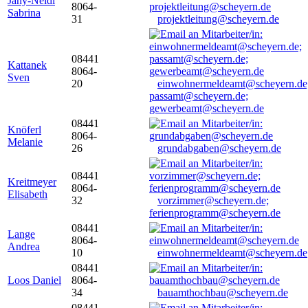
Jany-Neidl
8064-
Sabrina
31
projektleitung@scheyern.de
08441
Kattanek
8064-
Sven
20
einwohnermeldeamt@scheyern.de
passamt@scheyern.de;
gewerbeamt@scheyern.de
08441
Knöferl
8064-
Melanie
26
grundabgaben@scheyern.de
08441
Kreitmeyer
8064-
Elisabeth
32
vorzimmer@scheyern.de;
ferienprogramm@scheyern.de
08441
Lange
8064-
Andrea
10
einwohnermeldeamt@scheyern.de
08441
Loos Daniel
8064-
34
bauamthochbau@scheyern.de
08441