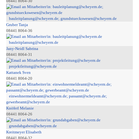
08441 8064-30
bauleitplanung@scheyern.de; grundstueckswesen@scheyern.de
Gruber Tanja
08441 8064-36
bauleitplanung@scheyern.de
Jany-Neidl Sabrina
08441 8064-31
projektleitung@scheyern.de
Kattanek Sven
08441 8064-20
einwohnermeldeamt@scheyern.de; passamt@scheyern.de;
gewerbeamt@scheyern.de
Knöferl Melanie
08441 8064-26
grundabgaben@scheyern.de
Kreitmeyer Elisabeth
08441 8064-32