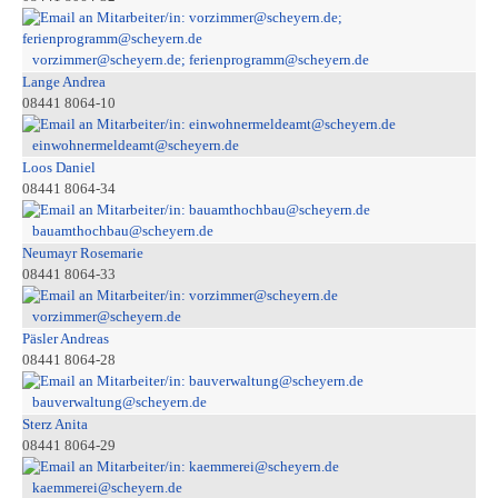
vorzimmer@scheyern.de; ferienprogramm@scheyern.de
Lange Andrea
08441 8064-10
einwohnermeldeamt@scheyern.de
Loos Daniel
08441 8064-34
bauamthochbau@scheyern.de
Neumayr Rosemarie
08441 8064-33
vorzimmer@scheyern.de
Päsler Andreas
08441 8064-28
bauverwaltung@scheyern.de
Sterz Anita
08441 8064-29
kaemmerei@scheyern.de