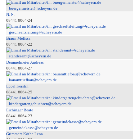
buergermeister@scheyern.de
N. N.
08441 8064-24
geschaeftsleitung@scheyern.de
Braun Melissa
08441 8064-22
standesamt@scheyern.de
Demmelmeier Andreas
08441 8064-27
bauamttiefbau@scheyern.de
Eccel Kerstin
08441 8064-25
kindergartengebuehren@scheyern.de
Eichinger Beate
08441 8064-23
gemeindekasse@scheyern.de
Grimmert-Köthe Lena