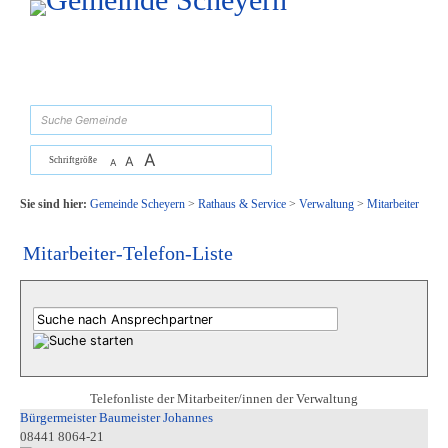
Zum Inhalt
,
zur Navigation
oder
zur Startseite
springen.
suchen
A
A
Schriftgröße
A
Sie sind hier:
Gemeinde Scheyern
>
Rathaus & Service
>
Verwaltung
>
Mitarbeiter
Mitarbeiter-Telefon-Liste
Telefonliste der Mitarbeiter/innen der Verwaltung
Bürgermeister Baumeister Johannes
08441 8064-21