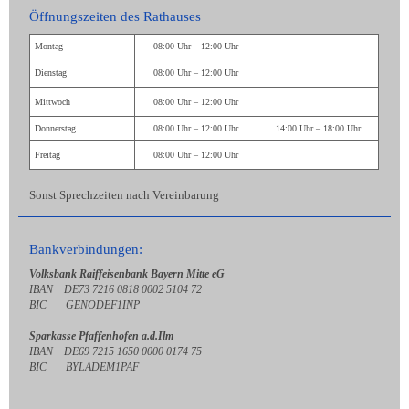
Öffnungszeiten des Rathauses
Montag
08:00 Uhr – 12:00 Uhr
Dienstag
08:00 Uhr – 12:00 Uhr
Mittwoch
08:00 Uhr – 12:00 Uhr
Donnerstag
08:00 Uhr – 12:00 Uhr
14:00 Uhr – 18:00 Uhr
Freitag
08:00 Uhr – 12:00 Uhr
Sonst Sprechzeiten nach Vereinbarung
Bankverbindungen:
Volksbank Raiffeisenbank Bayern Mitte eG
IBAN DE73 7216 0818 0002 5104 72
BIC GENODEF1INP
Sparkasse Pfaffenhofen a.d.Ilm
IBAN DE69 7215 1650 0000 0174 75
BIC BYLADEM1PAF