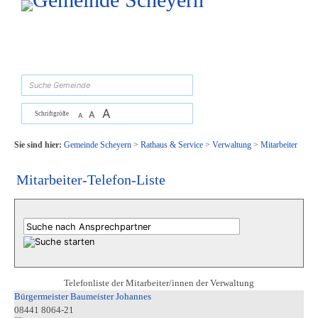
Zum Inhalt
,
zur Navigation
oder
zur Startseite
springen.
suchen
A
A
Schriftgröße
A
Sie sind hier:
Gemeinde Scheyern
>
Rathaus & Service
>
Verwaltung
>
Mitarbeiter
Mitarbeiter-Telefon-Liste
Telefonliste der Mitarbeiter/innen der Verwaltung
Bürgermeister Baumeister Johannes
08441 8064-21