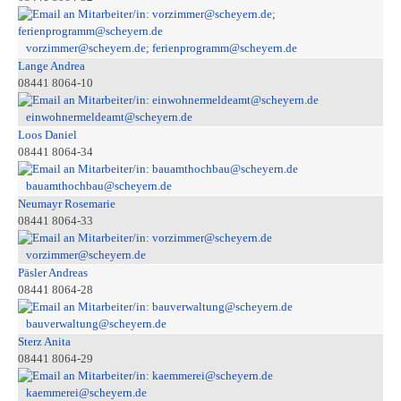
vorzimmer@scheyern.de; ferienprogramm@scheyern.de
Lange Andrea
08441 8064-10
einwohnermeldeamt@scheyern.de
Loos Daniel
08441 8064-34
bauamthochbau@scheyern.de
Neumayr Rosemarie
08441 8064-33
vorzimmer@scheyern.de
Päsler Andreas
08441 8064-28
bauverwaltung@scheyern.de
Sterz Anita
08441 8064-29
kaemmerei@scheyern.de