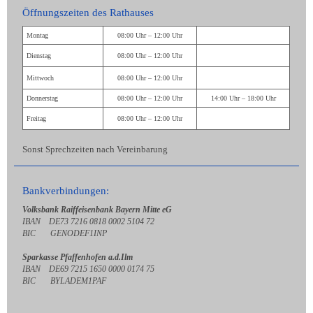
Öffnungszeiten des Rathauses
Montag
08:00 Uhr – 12:00 Uhr
Dienstag
08:00 Uhr – 12:00 Uhr
Mittwoch
08:00 Uhr – 12:00 Uhr
Donnerstag
08:00 Uhr – 12:00 Uhr
14:00 Uhr – 18:00 Uhr
Freitag
08:00 Uhr – 12:00 Uhr
Sonst Sprechzeiten nach Vereinbarung
Bankverbindungen:
Volksbank Raiffeisenbank Bayern Mitte eG
IBAN DE73 7216 0818 0002 5104 72
BIC GENODEF1INP
Sparkasse Pfaffenhofen a.d.Ilm
IBAN DE69 7215 1650 0000 0174 75
BIC BYLADEM1PAF