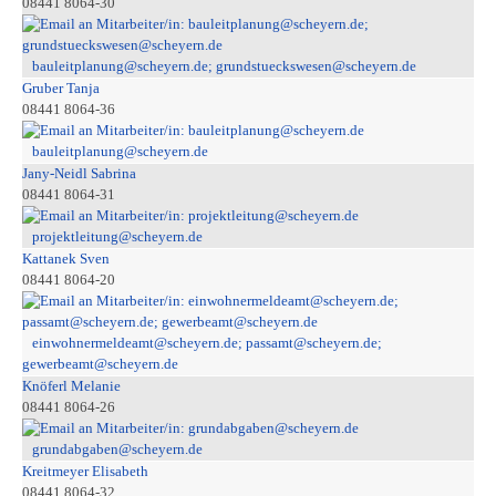
08441 8064-30
bauleitplanung@scheyern.de; grundstueckswesen@scheyern.de
Gruber Tanja
08441 8064-36
bauleitplanung@scheyern.de
Jany-Neidl Sabrina
08441 8064-31
projektleitung@scheyern.de
Kattanek Sven
08441 8064-20
einwohnermeldeamt@scheyern.de; passamt@scheyern.de;
gewerbeamt@scheyern.de
Knöferl Melanie
08441 8064-26
grundabgaben@scheyern.de
Kreitmeyer Elisabeth
08441 8064-32