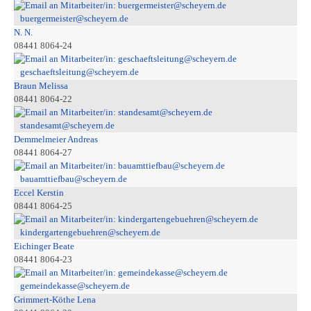
buergermeister@scheyern.de
N. N.
08441 8064-24
geschaeftsleitung@scheyern.de
Braun Melissa
08441 8064-22
standesamt@scheyern.de
Demmelmeier Andreas
08441 8064-27
bauamttiefbau@scheyern.de
Eccel Kerstin
08441 8064-25
kindergartengebuehren@scheyern.de
Eichinger Beate
08441 8064-23
gemeindekasse@scheyern.de
Grimmert-Köthe Lena