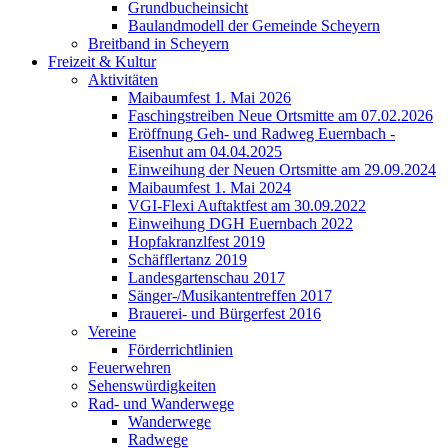
Grundbucheinsicht
Baulandmodell der Gemeinde Scheyern
Breitband in Scheyern
Freizeit & Kultur
Aktivitäten
Maibaumfest 1. Mai 2026
Faschingstreiben Neue Ortsmitte am 07.02.2026
Eröffnung Geh- und Radweg Euernbach -
Eisenhut am 04.04.2025
Einweihung der Neuen Ortsmitte am 29.09.2024
Maibaumfest 1. Mai 2024
VGI-Flexi Auftaktfest am 30.09.2022
Einweihung DGH Euernbach 2022
Hopfakranzlfest 2019
Schäfflertanz 2019
Landesgartenschau 2017
Sänger-/Musikantentreffen 2017
Brauerei- und Bürgerfest 2016
Vereine
Förderrichtlinien
Feuerwehren
Sehenswürdigkeiten
Rad- und Wanderwege
Wanderwege
Radwege