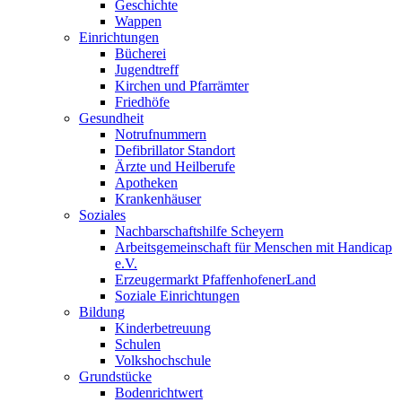
Geschichte
Wappen
Einrichtungen
Bücherei
Jugendtreff
Kirchen und Pfarrämter
Friedhöfe
Gesundheit
Notrufnummern
Defibrillator Standort
Ärzte und Heilberufe
Apotheken
Krankenhäuser
Soziales
Nachbarschaftshilfe Scheyern
Arbeitsgemeinschaft für Menschen mit Handicap
e.V.
Erzeugermarkt PfaffenhofenerLand
Soziale Einrichtungen
Bildung
Kinderbetreuung
Schulen
Volkshochschule
Grundstücke
Bodenrichtwert