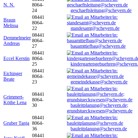
N. N.
8064-
24
geschaeftsleitung@scheyern.de
08441
Braun
8064-
Melissa
22
standesamt@scheyern.de
08441
Demmelmeier
8064-
Andreas
27
bauamttiefbau@scheyern.de
08441
Eccel Kerstin
8064-
25
kindergartengebuehren@scheyern
08441
Eichinger
8064-
Beate
23
gemeindekasse@scheyern.de
08441
Grimmert-
8064-
Köthe Lena
30
bauleitplanung@scheyern.de;
grundstueckswesen@scheyern.de
08441
Gruber Tanja
8064-
36
bauleitplanung@scheyern.de
08441