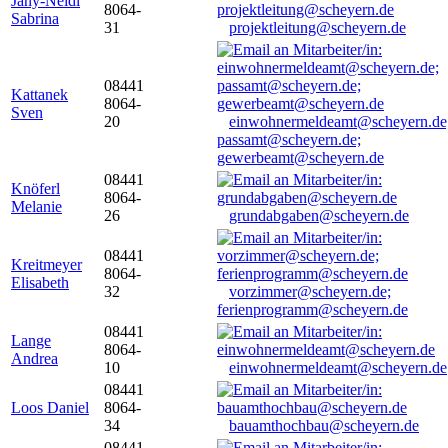
Jany-Neidl
8064-
Sabrina
31
projektleitung@scheyern.de
08441
Kattanek
8064-
Sven
20
einwohnermeldeamt@scheyern.de
passamt@scheyern.de;
gewerbeamt@scheyern.de
08441
Knöferl
8064-
Melanie
26
grundabgaben@scheyern.de
08441
Kreitmeyer
8064-
Elisabeth
32
vorzimmer@scheyern.de;
ferienprogramm@scheyern.de
08441
Lange
8064-
Andrea
10
einwohnermeldeamt@scheyern.de
08441
Loos Daniel
8064-
34
bauamthochbau@scheyern.de
08441