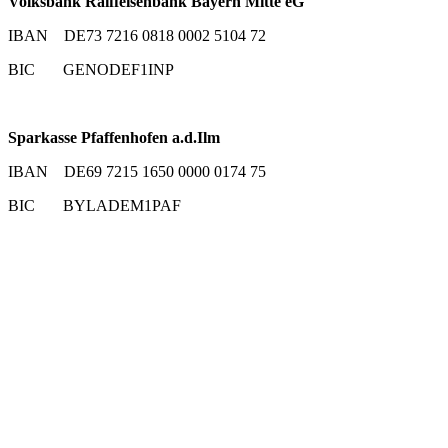
Volksbank Raiffeisenbank Bayern Mitte eG
IBAN DE73 7216 0818 0002 5104 72
BIC GENODEF1INP
Sparkasse Pfaffenhofen a.d.Ilm
IBAN DE69 7215 1650 0000 0174 75
BIC BYLADEM1PAF