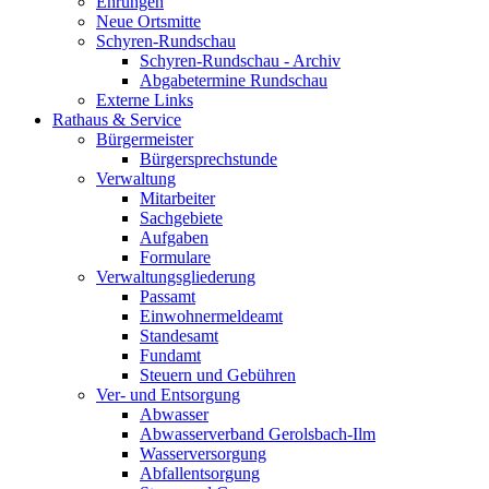
Ehrungen
Neue Ortsmitte
Schyren-Rundschau
Schyren-Rundschau - Archiv
Abgabetermine Rundschau
Externe Links
Rathaus & Service
Bürgermeister
Bürgersprechstunde
Verwaltung
Mitarbeiter
Sachgebiete
Aufgaben
Formulare
Verwaltungsgliederung
Passamt
Einwohnermeldeamt
Standesamt
Fundamt
Steuern und Gebühren
Ver- und Entsorgung
Abwasser
Abwasserverband Gerolsbach-Ilm
Wasserversorgung
Abfallentsorgung