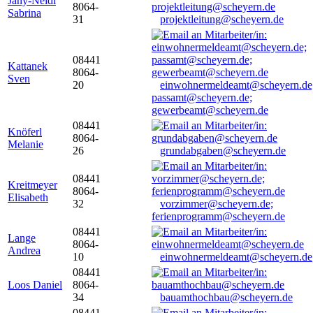
Jany-Neidl
8064-
Sabrina
31
projektleitung@scheyern.de
08441
Kattanek
8064-
Sven
20
einwohnermeldeamt@scheyern.de
passamt@scheyern.de;
gewerbeamt@scheyern.de
08441
Knöferl
8064-
Melanie
26
grundabgaben@scheyern.de
08441
Kreitmeyer
8064-
Elisabeth
32
vorzimmer@scheyern.de;
ferienprogramm@scheyern.de
08441
Lange
8064-
Andrea
10
einwohnermeldeamt@scheyern.de
08441
Loos Daniel
8064-
34
bauamthochbau@scheyern.de
08441