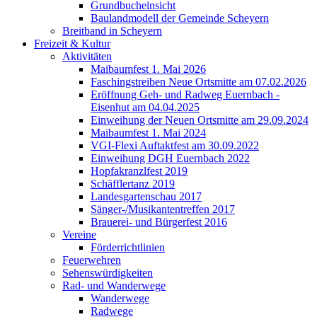
Grundbucheinsicht
Baulandmodell der Gemeinde Scheyern
Breitband in Scheyern
Freizeit & Kultur
Aktivitäten
Maibaumfest 1. Mai 2026
Faschingstreiben Neue Ortsmitte am 07.02.2026
Eröffnung Geh- und Radweg Euernbach -
Eisenhut am 04.04.2025
Einweihung der Neuen Ortsmitte am 29.09.2024
Maibaumfest 1. Mai 2024
VGI-Flexi Auftaktfest am 30.09.2022
Einweihung DGH Euernbach 2022
Hopfakranzlfest 2019
Schäfflertanz 2019
Landesgartenschau 2017
Sänger-/Musikantentreffen 2017
Brauerei- und Bürgerfest 2016
Vereine
Förderrichtlinien
Feuerwehren
Sehenswürdigkeiten
Rad- und Wanderwege
Wanderwege
Radwege