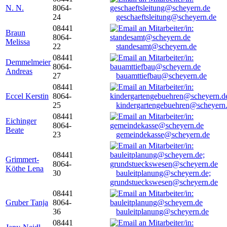
N. N.
8064-
24
geschaeftsleitung@scheyern.de
08441
Braun
8064-
Melissa
22
standesamt@scheyern.de
08441
Demmelmeier
8064-
Andreas
27
bauamttiefbau@scheyern.de
08441
Eccel Kerstin
8064-
25
kindergartengebuehren@scheyern
08441
Eichinger
8064-
Beate
23
gemeindekasse@scheyern.de
08441
Grimmert-
8064-
Köthe Lena
30
bauleitplanung@scheyern.de;
grundstueckswesen@scheyern.de
08441
Gruber Tanja
8064-
36
bauleitplanung@scheyern.de
08441