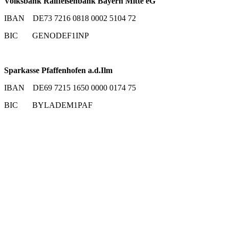
Volksbank Raiffeisenbank Bayern Mitte eG
IBAN DE73 7216 0818 0002 5104 72
BIC GENODEF1INP
Sparkasse Pfaffenhofen a.d.Ilm
IBAN DE69 7215 1650 0000 0174 75
BIC BYLADEM1PAF