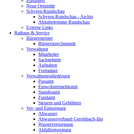
Ehrungen
Neue Ortsmitte
Schyren-Rundschau
Schyren-Rundschau - Archiv
Abgabetermine Rundschau
Externe Links
Rathaus & Service
Bürgermeister
Bürgersprechstunde
Verwaltung
Mitarbeiter
Sachgebiete
Aufgaben
Formulare
Verwaltungsgliederung
Passamt
Einwohnermeldeamt
Standesamt
Fundamt
Steuern und Gebühren
Ver- und Entsorgung
Abwasser
Abwasserverband Gerolsbach-Ilm
Wasserversorgung
Abfallentsorgung