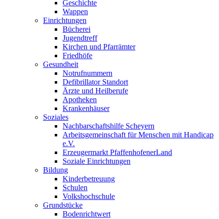
Geschichte
Wappen
Einrichtungen
Bücherei
Jugendtreff
Kirchen und Pfarrämter
Friedhöfe
Gesundheit
Notrufnummern
Defibrillator Standort
Ärzte und Heilberufe
Apotheken
Krankenhäuser
Soziales
Nachbarschaftshilfe Scheyern
Arbeitsgemeinschaft für Menschen mit Handicap
e.V.
Erzeugermarkt PfaffenhofenerLand
Soziale Einrichtungen
Bildung
Kinderbetreuung
Schulen
Volkshochschule
Grundstücke
Bodenrichtwert