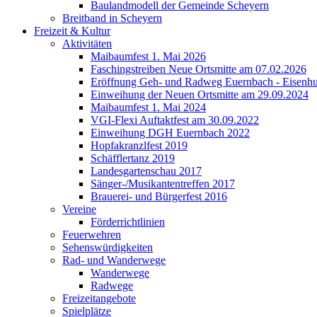
Baulandmodell der Gemeinde Scheyern
Breitband in Scheyern
Freizeit & Kultur
Aktivitäten
Maibaumfest 1. Mai 2026
Faschingstreiben Neue Ortsmitte am 07.02.2026
Eröffnung Geh- und Radweg Euernbach - Eisenhu
Einweihung der Neuen Ortsmitte am 29.09.2024
Maibaumfest 1. Mai 2024
VGI-Flexi Auftaktfest am 30.09.2022
Einweihung DGH Euernbach 2022
Hopfakranzlfest 2019
Schäfflertanz 2019
Landesgartenschau 2017
Sänger-/Musikantentreffen 2017
Brauerei- und Bürgerfest 2016
Vereine
Förderrichtlinien
Feuerwehren
Sehenswürdigkeiten
Rad- und Wanderwege
Wanderwege
Radwege
Freizeitangebote
Spielplätze