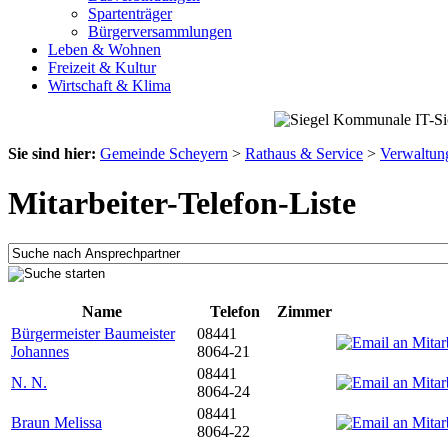
Spartenträger
Bürgerversammlungen
Leben & Wohnen
Freizeit & Kultur
Wirtschaft & Klima
Sie sind hier:
Gemeinde Scheyern
>
Rathaus & Service
>
Verwaltun
Mitarbeiter-Telefon-Liste
Name
Telefon
Zimmer
Bürgermeister Baumeister
08441
Johannes
8064-21
08441
N. N.
8064-24
08441
Braun Melissa
8064-22