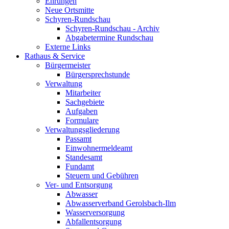
Ehrungen
Neue Ortsmitte
Schyren-Rundschau
Schyren-Rundschau - Archiv
Abgabetermine Rundschau
Externe Links
Rathaus & Service
Bürgermeister
Bürgersprechstunde
Verwaltung
Mitarbeiter
Sachgebiete
Aufgaben
Formulare
Verwaltungsgliederung
Passamt
Einwohnermeldeamt
Standesamt
Fundamt
Steuern und Gebühren
Ver- und Entsorgung
Abwasser
Abwasserverband Gerolsbach-Ilm
Wasserversorgung
Abfallentsorgung