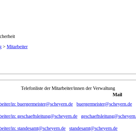
g
>
Mitarbeiter
Telefonliste der Mitarbeiter/innen der Verwaltung
Mail
buergermeister@scheyern.de
geschaeftsleitung@scheyern
standesamt@scheyern.de