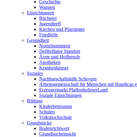
Geschichte
Wappen
Einrichtungen
Bücherei
Jugendtreff
Kirchen und Pfarrämter
Friedhöfe
Gesundheit
Notrufnummern
Defibrillator Standort
Ärzte und Heilberufe
Apotheken
Krankenhäuser
Soziales
Nachbarschaftshilfe Scheyern
Arbeitsgemeinschaft für Menschen mit Handicap e
Erzeugermarkt PfaffenhofenerLand
Soziale Einrichtungen
Bildung
Kinderbetreuung
Schulen
Volkshochschule
Grundstücke
Bodenrichtwert
Grundbucheinsicht