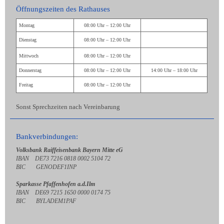
Öffnungszeiten des Rathauses
Montag
08:00 Uhr – 12:00 Uhr
Dienstag
08:00 Uhr – 12:00 Uhr
Mittwoch
08:00 Uhr – 12:00 Uhr
Donnerstag
08:00 Uhr – 12:00 Uhr
14:00 Uhr – 18:00 Uhr
Freitag
08:00 Uhr – 12:00 Uhr
Sonst Sprechzeiten nach Vereinbarung
Bankverbindungen:
Volksbank Raiffeisenbank Bayern Mitte eG
IBAN DE73 7216 0818 0002 5104 72
BIC GENODEF1INP
Sparkasse Pfaffenhofen a.d.Ilm
IBAN DE69 7215 1650 0000 0174 75
BIC BYLADEM1PAF