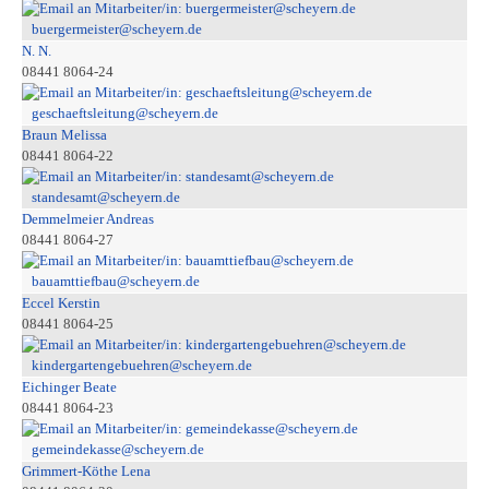
buergermeister@scheyern.de
N. N.
08441 8064-24
geschaeftsleitung@scheyern.de
Braun Melissa
08441 8064-22
standesamt@scheyern.de
Demmelmeier Andreas
08441 8064-27
bauamttiefbau@scheyern.de
Eccel Kerstin
08441 8064-25
kindergartengebuehren@scheyern.de
Eichinger Beate
08441 8064-23
gemeindekasse@scheyern.de
Grimmert-Köthe Lena