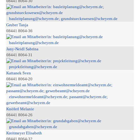
08441 8064-30
bauleitplanung@scheyern.de; grundstueckswesen@scheyern.de
Gruber Tanja
08441 8064-36
bauleitplanung@scheyern.de
Jany-Neidl Sabrina
08441 8064-31
projektleitung@scheyern.de
Kattanek Sven
08441 8064-20
einwohnermeldeamt@scheyern.de; passamt@scheyern.de;
gewerbeamt@scheyern.de
Knöferl Melanie
08441 8064-26
grundabgaben@scheyern.de
Kreitmeyer Elisabeth
08441 8064-32