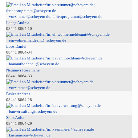
vorzimmer@scheyern.de; ferienprogramm@scheyern.de
Lange Andrea
08441 8064-10
einwohnermeldeamt@scheyern.de
Loos Daniel
08441 8064-34
bauamthochbau@scheyern.de
Neumayr Rosemarie
08441 8064-33
vorzimmer@scheyern.de
Päsler Andreas
08441 8064-28
bauverwaltung@scheyern.de
Sterz Anita
08441 8064-29
kaemmerei@scheyern.de