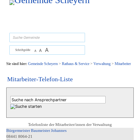
Zum Inhalt
,
zur Navigation
oder
zur Startseite
springen.
suchen
A
A
Schriftgröße
A
Sie sind hier:
Gemeinde Scheyern
>
Rathaus & Service
>
Verwaltung
>
Mitarbeiter
Mitarbeiter-Telefon-Liste
Telefonliste der Mitarbeiter/innen der Verwaltung
Bürgermeister Baumeister Johannes
08441 8064-21