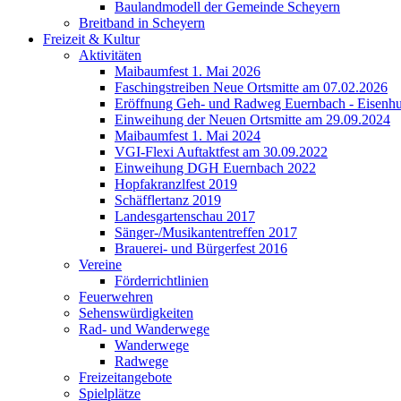
Baulandmodell der Gemeinde Scheyern
Breitband in Scheyern
Freizeit & Kultur
Aktivitäten
Maibaumfest 1. Mai 2026
Faschingstreiben Neue Ortsmitte am 07.02.2026
Eröffnung Geh- und Radweg Euernbach - Eisenhu
Einweihung der Neuen Ortsmitte am 29.09.2024
Maibaumfest 1. Mai 2024
VGI-Flexi Auftaktfest am 30.09.2022
Einweihung DGH Euernbach 2022
Hopfakranzlfest 2019
Schäfflertanz 2019
Landesgartenschau 2017
Sänger-/Musikantentreffen 2017
Brauerei- und Bürgerfest 2016
Vereine
Förderrichtlinien
Feuerwehren
Sehenswürdigkeiten
Rad- und Wanderwege
Wanderwege
Radwege
Freizeitangebote
Spielplätze