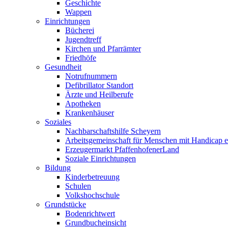
Geschichte
Wappen
Einrichtungen
Bücherei
Jugendtreff
Kirchen und Pfarrämter
Friedhöfe
Gesundheit
Notrufnummern
Defibrillator Standort
Ärzte und Heilberufe
Apotheken
Krankenhäuser
Soziales
Nachbarschaftshilfe Scheyern
Arbeitsgemeinschaft für Menschen mit Handicap e
Erzeugermarkt PfaffenhofenerLand
Soziale Einrichtungen
Bildung
Kinderbetreuung
Schulen
Volkshochschule
Grundstücke
Bodenrichtwert
Grundbucheinsicht