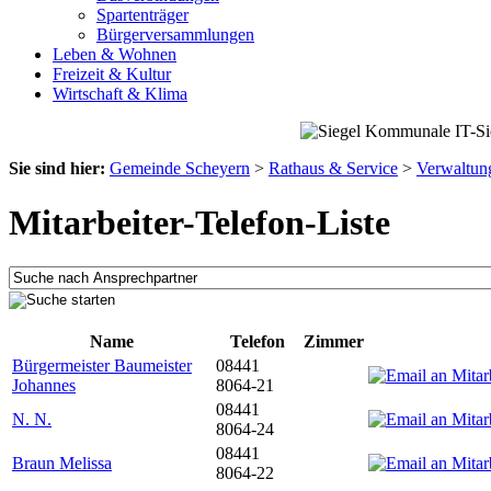
Spartenträger
Bürgerversammlungen
Leben & Wohnen
Freizeit & Kultur
Wirtschaft & Klima
Sie sind hier:
Gemeinde Scheyern
>
Rathaus & Service
>
Verwaltun
Mitarbeiter-Telefon-Liste
Name
Telefon
Zimmer
Bürgermeister Baumeister
08441
Johannes
8064-21
08441
N. N.
8064-24
08441
Braun Melissa
8064-22