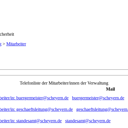
g
>
Mitarbeiter
Telefonliste der Mitarbeiter/innen der Verwaltung
Mail
buergermeister@scheyern.de
geschaeftsleitung@scheyern
standesamt@scheyern.de