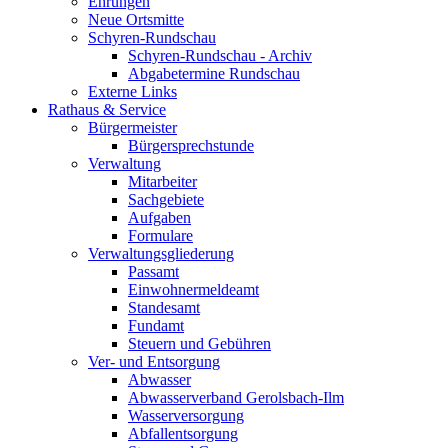
Ehrungen
Neue Ortsmitte
Schyren-Rundschau
Schyren-Rundschau - Archiv
Abgabetermine Rundschau
Externe Links
Rathaus & Service
Bürgermeister
Bürgersprechstunde
Verwaltung
Mitarbeiter
Sachgebiete
Aufgaben
Formulare
Verwaltungsgliederung
Passamt
Einwohnermeldeamt
Standesamt
Fundamt
Steuern und Gebühren
Ver- und Entsorgung
Abwasser
Abwasserverband Gerolsbach-Ilm
Wasserversorgung
Abfallentsorgung