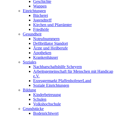
Geschichte
Wappen
Einrichtungen
Bücherei
Jugendtreff
Kirchen und Pfarrämter
Friedhöfe
Gesundheit
Notrufnummern
Defibrillator Standort
Ärzte und Heilberufe
Apotheken
Krankenhäuser
Soziales
Nachbarschaftshilfe Scheyern
Arbeitsgemeinschaft für Menschen mit Handicap
e.V.
Erzeugermarkt PfaffenhofenerLand
Soziale Einrichtungen
Bildung
Kinderbetreuung
Schulen
Volkshochschule
Grundstücke
Bodenrichtwert