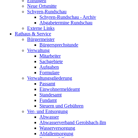
Ehrungen
Neue Ortsmitte
Schyren-Rundschau
Schyren-Rundschau - Archiv
Abgabetermine Rundschau
Externe Links
Rathaus & Service
Bürgermeister
Bürgersprechstunde
Verwaltung
Mitarbeiter
Sachgebiete
Aufgaben
Formulare
Verwaltungsgliederung
Passamt
Einwohnermeldeamt
Standesamt
Fundamt
Steuern und Gebühren
Ver- und Entsorgung
Abwasser
Abwasserverband Gerolsbach-Ilm
Wasserversorgung
Abfallentsorgung