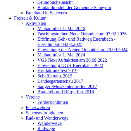
Grundbucheinsicht
Baulandmodell der Gemeinde Scheyern
Breitband in Scheyern
Freizeit & Kultur
Aktivitäten
Maibaumfest 1. Mai 2026
Faschingstreiben Neue Ortsmitte am 07.02.2026
Eröffnung Geh- und Radweg Euernbach -
Eisenhut am 04.04.2025
Einweihung der Neuen Ortsmitte am 29.09.2024
Maibaumfest 1. Mai 2024
VGI-Flexi Auftaktfest am 30.09.2022
Einweihung DGH Euernbach 2022
Hopfakranzlfest 2019
Schäfflertanz 2019
Landesgartenschau 2017
Sänger-/Musikantentreffen 2017
Brauerei- und Bürgerfest 2016
Vereine
Förderrichtlinien
Feuerwehren
Sehenswürdigkeiten
Rad- und Wanderwege
Wanderwege
Radwege