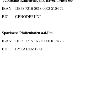
Volksbank Raiffeisenbank Bayern Mitte eG
IBAN DE73 7216 0818 0002 5104 72
BIC GENODEF1INP
Sparkasse Pfaffenhofen a.d.Ilm
IBAN DE69 7215 1650 0000 0174 75
BIC BYLADEM1PAF