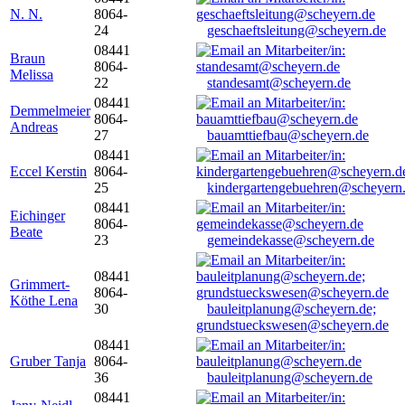
N. N.
8064-
24
geschaeftsleitung@scheyern.de
08441
Braun
8064-
Melissa
22
standesamt@scheyern.de
08441
Demmelmeier
8064-
Andreas
27
bauamttiefbau@scheyern.de
08441
Eccel Kerstin
8064-
25
kindergartengebuehren@scheyern
08441
Eichinger
8064-
Beate
23
gemeindekasse@scheyern.de
08441
Grimmert-
8064-
Köthe Lena
30
bauleitplanung@scheyern.de;
grundstueckswesen@scheyern.de
08441
Gruber Tanja
8064-
36
bauleitplanung@scheyern.de
08441