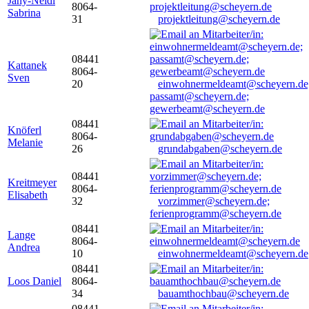
Jany-Neidl
8064-
Sabrina
31
projektleitung@scheyern.de
08441
Kattanek
8064-
Sven
20
einwohnermeldeamt@scheyern.de
passamt@scheyern.de;
gewerbeamt@scheyern.de
08441
Knöferl
8064-
Melanie
26
grundabgaben@scheyern.de
08441
Kreitmeyer
8064-
Elisabeth
32
vorzimmer@scheyern.de;
ferienprogramm@scheyern.de
08441
Lange
8064-
Andrea
10
einwohnermeldeamt@scheyern.de
08441
Loos Daniel
8064-
34
bauamthochbau@scheyern.de
08441