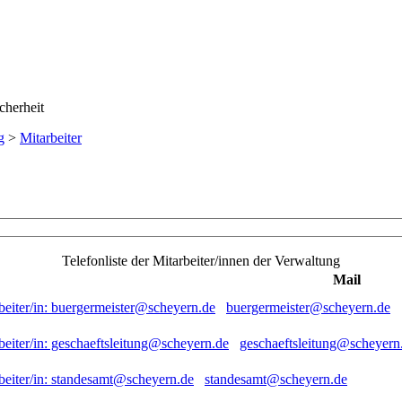
g
>
Mitarbeiter
Telefonliste der Mitarbeiter/innen der Verwaltung
Mail
buergermeister@scheyern.de
geschaeftsleitung@scheyern
standesamt@scheyern.de