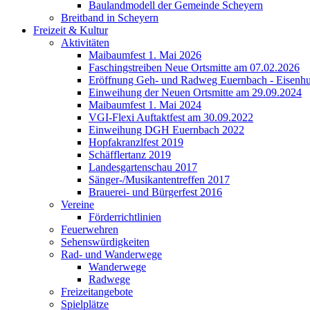
Baulandmodell der Gemeinde Scheyern
Breitband in Scheyern
Freizeit & Kultur
Aktivitäten
Maibaumfest 1. Mai 2026
Faschingstreiben Neue Ortsmitte am 07.02.2026
Eröffnung Geh- und Radweg Euernbach - Eisenhu
Einweihung der Neuen Ortsmitte am 29.09.2024
Maibaumfest 1. Mai 2024
VGI-Flexi Auftaktfest am 30.09.2022
Einweihung DGH Euernbach 2022
Hopfakranzlfest 2019
Schäfflertanz 2019
Landesgartenschau 2017
Sänger-/Musikantentreffen 2017
Brauerei- und Bürgerfest 2016
Vereine
Förderrichtlinien
Feuerwehren
Sehenswürdigkeiten
Rad- und Wanderwege
Wanderwege
Radwege
Freizeitangebote
Spielplätze