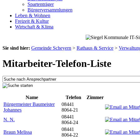
Spartenträger
Bürgerversammlungen
Leben & Wohnen
Freizeit & Kultur
Wirtschaft & Klima
Sie sind hier:
Gemeinde Scheyern
>
Rathaus & Service
>
Verwaltun
Mitarbeiter-Telefon-Liste
Name
Telefon
Zimmer
Bürgermeister Baumeister
08441
Johannes
8064-21
08441
N. N.
8064-24
08441
Braun Melissa
8064-22