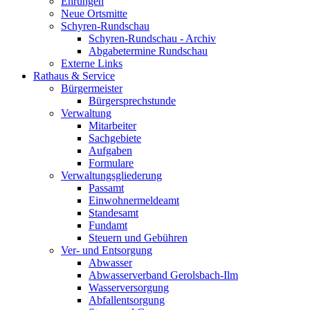
Ehrungen
Neue Ortsmitte
Schyren-Rundschau
Schyren-Rundschau - Archiv
Abgabetermine Rundschau
Externe Links
Rathaus & Service
Bürgermeister
Bürgersprechstunde
Verwaltung
Mitarbeiter
Sachgebiete
Aufgaben
Formulare
Verwaltungsgliederung
Passamt
Einwohnermeldeamt
Standesamt
Fundamt
Steuern und Gebühren
Ver- und Entsorgung
Abwasser
Abwasserverband Gerolsbach-Ilm
Wasserversorgung
Abfallentsorgung