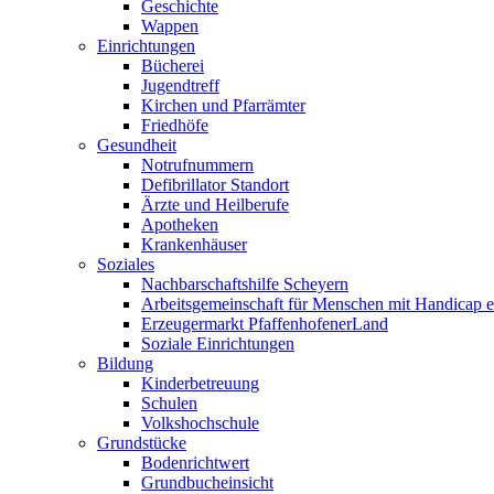
Geschichte
Wappen
Einrichtungen
Bücherei
Jugendtreff
Kirchen und Pfarrämter
Friedhöfe
Gesundheit
Notrufnummern
Defibrillator Standort
Ärzte und Heilberufe
Apotheken
Krankenhäuser
Soziales
Nachbarschaftshilfe Scheyern
Arbeitsgemeinschaft für Menschen mit Handicap e
Erzeugermarkt PfaffenhofenerLand
Soziale Einrichtungen
Bildung
Kinderbetreuung
Schulen
Volkshochschule
Grundstücke
Bodenrichtwert
Grundbucheinsicht