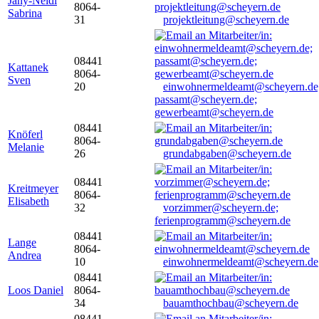
Jany-Neidl
8064-
Sabrina
31
projektleitung@scheyern.de
08441
Kattanek
8064-
Sven
20
einwohnermeldeamt@scheyern.de
passamt@scheyern.de;
gewerbeamt@scheyern.de
08441
Knöferl
8064-
Melanie
26
grundabgaben@scheyern.de
08441
Kreitmeyer
8064-
Elisabeth
32
vorzimmer@scheyern.de;
ferienprogramm@scheyern.de
08441
Lange
8064-
Andrea
10
einwohnermeldeamt@scheyern.de
08441
Loos Daniel
8064-
34
bauamthochbau@scheyern.de
08441