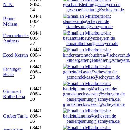
N. N.
8064-
24
geschaeftsleitung@scheyern.de
08441
Braun
8064-
Melissa
22
standesamt@scheyern.de
08441
Demmelmeier
8064-
Andreas
27
bauamttiefbau@scheyern.de
08441
Eccel Kerstin
8064-
25
kindergartengebuehren@scheyern
08441
Eichinger
8064-
Beate
23
gemeindekasse@scheyern.de
08441
Grimmert-
8064-
Köthe Lena
30
bauleitplanung@scheyern.de;
grundstueckswesen@scheyern.de
08441
Gruber Tanja
8064-
36
bauleitplanung@scheyern.de
08441