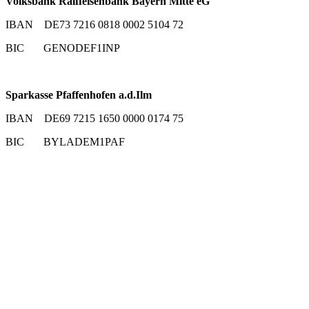
Volksbank Raiffeisenbank Bayern Mitte eG
IBAN DE73 7216 0818 0002 5104 72
BIC GENODEF1INP
Sparkasse Pfaffenhofen a.d.Ilm
IBAN DE69 7215 1650 0000 0174 75
BIC BYLADEM1PAF