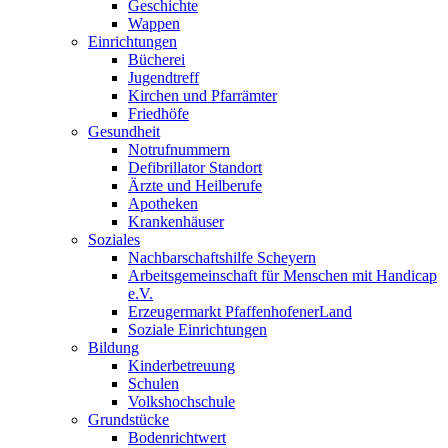
Geschichte
Wappen
Einrichtungen
Bücherei
Jugendtreff
Kirchen und Pfarrämter
Friedhöfe
Gesundheit
Notrufnummern
Defibrillator Standort
Ärzte und Heilberufe
Apotheken
Krankenhäuser
Soziales
Nachbarschaftshilfe Scheyern
Arbeitsgemeinschaft für Menschen mit Handicap
e.V.
Erzeugermarkt PfaffenhofenerLand
Soziale Einrichtungen
Bildung
Kinderbetreuung
Schulen
Volkshochschule
Grundstücke
Bodenrichtwert