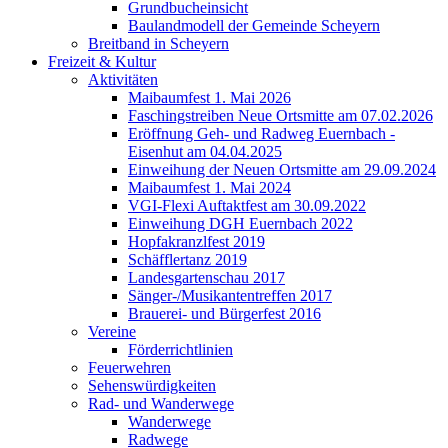
Grundbucheinsicht
Baulandmodell der Gemeinde Scheyern
Breitband in Scheyern
Freizeit & Kultur
Aktivitäten
Maibaumfest 1. Mai 2026
Faschingstreiben Neue Ortsmitte am 07.02.2026
Eröffnung Geh- und Radweg Euernbach -
Eisenhut am 04.04.2025
Einweihung der Neuen Ortsmitte am 29.09.2024
Maibaumfest 1. Mai 2024
VGI-Flexi Auftaktfest am 30.09.2022
Einweihung DGH Euernbach 2022
Hopfakranzlfest 2019
Schäfflertanz 2019
Landesgartenschau 2017
Sänger-/Musikantentreffen 2017
Brauerei- und Bürgerfest 2016
Vereine
Förderrichtlinien
Feuerwehren
Sehenswürdigkeiten
Rad- und Wanderwege
Wanderwege
Radwege