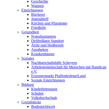
Geschichte
Wappen
Einrichtungen
Bücherei
Jugendtreff
Kirchen und Pfarrämter
Friedhöfe
Gesundheit
Notrufnummern
Defibrillator Standort
Ärzte und Heilberufe
Apotheken
Krankenhäuser
Soziales
Nachbarschaftshilfe Scheyern
Arbeitsgemeinschaft für Menschen mit Handicap
e.V.
Erzeugermarkt PfaffenhofenerLand
Soziale Einrichtungen
Bildung
Kinderbetreuung
Schulen
Volkshochschule
Grundstücke
Bodenrichtwert