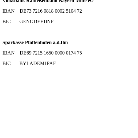
Volksbank Raiffeisenbank Bayern Mitte eG
IBAN DE73 7216 0818 0002 5104 72
BIC GENODEF1INP
Sparkasse Pfaffenhofen a.d.Ilm
IBAN DE69 7215 1650 0000 0174 75
BIC BYLADEM1PAF