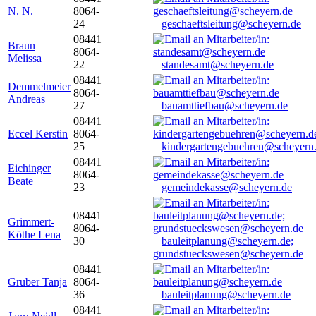
N. N.
8064-
24
geschaeftsleitung@scheyern.de
08441
Braun
8064-
Melissa
22
standesamt@scheyern.de
08441
Demmelmeier
8064-
Andreas
27
bauamttiefbau@scheyern.de
08441
Eccel Kerstin
8064-
25
kindergartengebuehren@scheyern
08441
Eichinger
8064-
Beate
23
gemeindekasse@scheyern.de
08441
Grimmert-
8064-
Köthe Lena
30
bauleitplanung@scheyern.de;
grundstueckswesen@scheyern.de
08441
Gruber Tanja
8064-
36
bauleitplanung@scheyern.de
08441