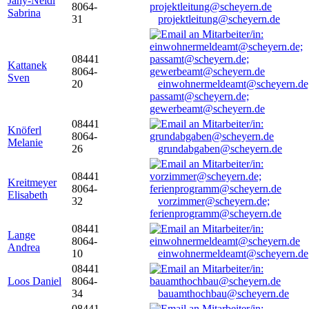
Jany-Neidl
8064-
Sabrina
31
projektleitung@scheyern.de
08441
Kattanek
8064-
Sven
20
einwohnermeldeamt@scheyern.de
passamt@scheyern.de;
gewerbeamt@scheyern.de
08441
Knöferl
8064-
Melanie
26
grundabgaben@scheyern.de
08441
Kreitmeyer
8064-
Elisabeth
32
vorzimmer@scheyern.de;
ferienprogramm@scheyern.de
08441
Lange
8064-
Andrea
10
einwohnermeldeamt@scheyern.de
08441
Loos Daniel
8064-
34
bauamthochbau@scheyern.de
08441