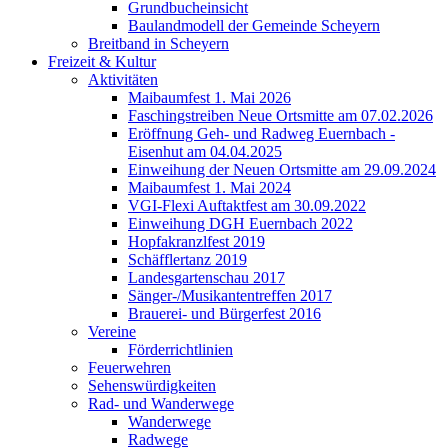
Grundbucheinsicht
Baulandmodell der Gemeinde Scheyern
Breitband in Scheyern
Freizeit & Kultur
Aktivitäten
Maibaumfest 1. Mai 2026
Faschingstreiben Neue Ortsmitte am 07.02.2026
Eröffnung Geh- und Radweg Euernbach -
Eisenhut am 04.04.2025
Einweihung der Neuen Ortsmitte am 29.09.2024
Maibaumfest 1. Mai 2024
VGI-Flexi Auftaktfest am 30.09.2022
Einweihung DGH Euernbach 2022
Hopfakranzlfest 2019
Schäfflertanz 2019
Landesgartenschau 2017
Sänger-/Musikantentreffen 2017
Brauerei- und Bürgerfest 2016
Vereine
Förderrichtlinien
Feuerwehren
Sehenswürdigkeiten
Rad- und Wanderwege
Wanderwege
Radwege