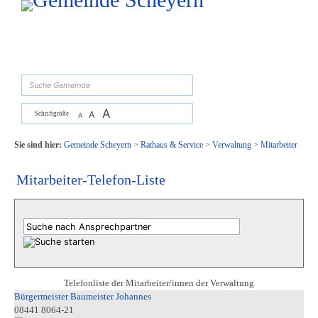
Zum Inhalt
,
zur Navigation
oder
zur Startseite
springen.
suchen
A
A
Schriftgröße
A
Sie sind hier:
Gemeinde Scheyern
>
Rathaus & Service
>
Verwaltung
>
Mitarbeiter
Mitarbeiter-Telefon-Liste
Telefonliste der Mitarbeiter/innen der Verwaltung
Bürgermeister Baumeister Johannes
08441 8064-21