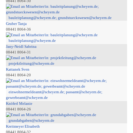
08441 8064-30
bauleitplanung@scheyern.de; grundstueckswesen@scheyern.de
Gruber Tanja
08441 8064-36
bauleitplanung@scheyern.de
Jany-Neidl Sabrina
08441 8064-31
projektleitung@scheyern.de
Kattanek Sven
08441 8064-20
einwohnermeldeamt@scheyern.de; passamt@scheyern.de;
gewerbeamt@scheyern.de
Knöferl Melanie
08441 8064-26
grundabgaben@scheyern.de
Kreitmeyer Elisabeth
08441 8064-32