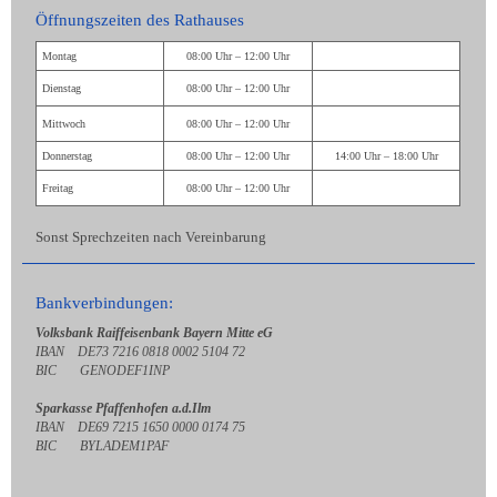
Öffnungszeiten des Rathauses
Montag
08:00 Uhr – 12:00 Uhr
Dienstag
08:00 Uhr – 12:00 Uhr
Mittwoch
08:00 Uhr – 12:00 Uhr
Donnerstag
08:00 Uhr – 12:00 Uhr
14:00 Uhr – 18:00 Uhr
Freitag
08:00 Uhr – 12:00 Uhr
Sonst Sprechzeiten nach Vereinbarung
Bankverbindungen:
Volksbank Raiffeisenbank Bayern Mitte eG
IBAN DE73 7216 0818 0002 5104 72
BIC GENODEF1INP
Sparkasse Pfaffenhofen a.d.Ilm
IBAN DE69 7215 1650 0000 0174 75
BIC BYLADEM1PAF