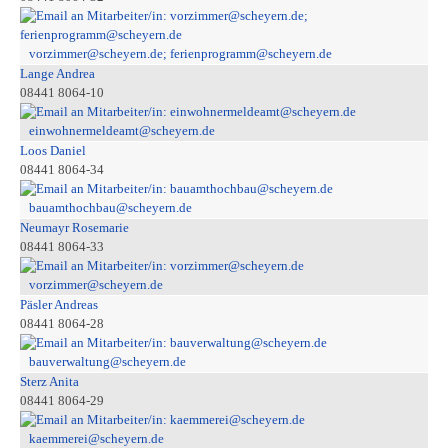
vorzimmer@scheyern.de; ferienprogramm@scheyern.de
Lange Andrea
08441 8064-10
einwohnermeldeamt@scheyern.de
Loos Daniel
08441 8064-34
bauamthochbau@scheyern.de
Neumayr Rosemarie
08441 8064-33
vorzimmer@scheyern.de
Päsler Andreas
08441 8064-28
bauverwaltung@scheyern.de
Sterz Anita
08441 8064-29
kaemmerei@scheyern.de