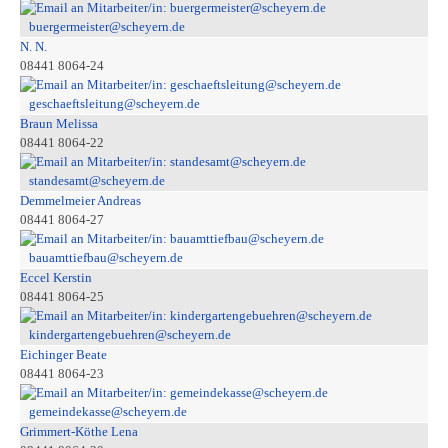
buergermeister@scheyern.de
N. N.
08441 8064-24
geschaeftsleitung@scheyern.de
Braun Melissa
08441 8064-22
standesamt@scheyern.de
Demmelmeier Andreas
08441 8064-27
bauamttiefbau@scheyern.de
Eccel Kerstin
08441 8064-25
kindergartengebuehren@scheyern.de
Eichinger Beate
08441 8064-23
gemeindekasse@scheyern.de
Grimmert-Köthe Lena