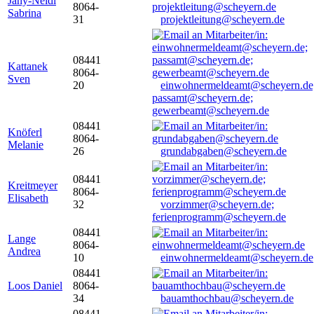
Jany-Neidl
8064-
Sabrina
31
projektleitung@scheyern.de
08441
Kattanek
8064-
Sven
20
einwohnermeldeamt@scheyern.de
passamt@scheyern.de;
gewerbeamt@scheyern.de
08441
Knöferl
8064-
Melanie
26
grundabgaben@scheyern.de
08441
Kreitmeyer
8064-
Elisabeth
32
vorzimmer@scheyern.de;
ferienprogramm@scheyern.de
08441
Lange
8064-
Andrea
10
einwohnermeldeamt@scheyern.de
08441
Loos Daniel
8064-
34
bauamthochbau@scheyern.de
08441