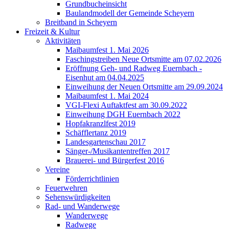
Grundbucheinsicht
Baulandmodell der Gemeinde Scheyern
Breitband in Scheyern
Freizeit & Kultur
Aktivitäten
Maibaumfest 1. Mai 2026
Faschingstreiben Neue Ortsmitte am 07.02.2026
Eröffnung Geh- und Radweg Euernbach -
Eisenhut am 04.04.2025
Einweihung der Neuen Ortsmitte am 29.09.2024
Maibaumfest 1. Mai 2024
VGI-Flexi Auftaktfest am 30.09.2022
Einweihung DGH Euernbach 2022
Hopfakranzlfest 2019
Schäfflertanz 2019
Landesgartenschau 2017
Sänger-/Musikantentreffen 2017
Brauerei- und Bürgerfest 2016
Vereine
Förderrichtlinien
Feuerwehren
Sehenswürdigkeiten
Rad- und Wanderwege
Wanderwege
Radwege