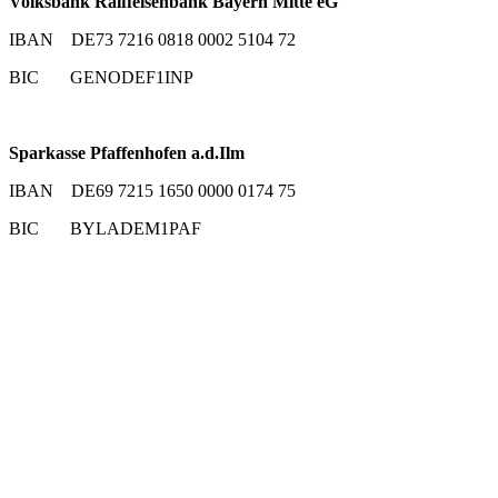
Volksbank Raiffeisenbank Bayern Mitte eG
IBAN DE73 7216 0818 0002 5104 72
BIC GENODEF1INP
Sparkasse Pfaffenhofen a.d.Ilm
IBAN DE69 7215 1650 0000 0174 75
BIC BYLADEM1PAF