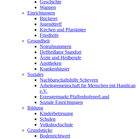
Geschichte
Wappen
Einrichtungen
Bücherei
Jugendtreff
Kirchen und Pfarrämter
Friedhöfe
Gesundheit
Notrufnummern
Defibrillator Standort
Ärzte und Heilberufe
Apotheken
Krankenhäuser
Soziales
Nachbarschaftshilfe Scheyern
Arbeitsgemeinschaft für Menschen mit Handicap
e.V.
Erzeugermarkt PfaffenhofenerLand
Soziale Einrichtungen
Bildung
Kinderbetreuung
Schulen
Volkshochschule
Grundstücke
Bodenrichtwert