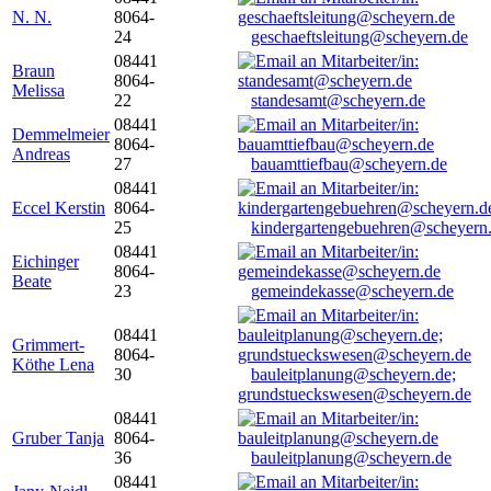
N. N.
8064-
24
geschaeftsleitung@scheyern.de
08441
Braun
8064-
Melissa
22
standesamt@scheyern.de
08441
Demmelmeier
8064-
Andreas
27
bauamttiefbau@scheyern.de
08441
Eccel Kerstin
8064-
25
kindergartengebuehren@scheyern
08441
Eichinger
8064-
Beate
23
gemeindekasse@scheyern.de
08441
Grimmert-
8064-
Köthe Lena
30
bauleitplanung@scheyern.de;
grundstueckswesen@scheyern.de
08441
Gruber Tanja
8064-
36
bauleitplanung@scheyern.de
08441