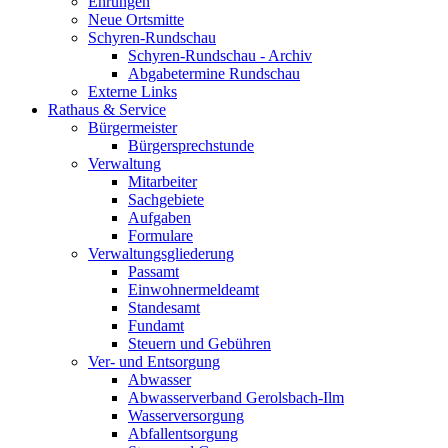
Ehrungen
Neue Ortsmitte
Schyren-Rundschau
Schyren-Rundschau - Archiv
Abgabetermine Rundschau
Externe Links
Rathaus & Service
Bürgermeister
Bürgersprechstunde
Verwaltung
Mitarbeiter
Sachgebiete
Aufgaben
Formulare
Verwaltungsgliederung
Passamt
Einwohnermeldeamt
Standesamt
Fundamt
Steuern und Gebühren
Ver- und Entsorgung
Abwasser
Abwasserverband Gerolsbach-Ilm
Wasserversorgung
Abfallentsorgung