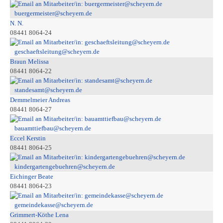
buergermeister@scheyern.de
N. N.
08441 8064-24
geschaeftsleitung@scheyern.de
Braun Melissa
08441 8064-22
standesamt@scheyern.de
Demmelmeier Andreas
08441 8064-27
bauamttiefbau@scheyern.de
Eccel Kerstin
08441 8064-25
kindergartengebuehren@scheyern.de
Eichinger Beate
08441 8064-23
gemeindekasse@scheyern.de
Grimmert-Köthe Lena