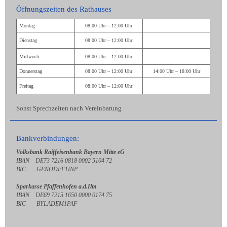
Öffnungszeiten des Rathauses
Montag
08:00 Uhr – 12:00 Uhr
Dienstag
08:00 Uhr – 12:00 Uhr
Mittwoch
08:00 Uhr – 12:00 Uhr
Donnerstag
08:00 Uhr – 12:00 Uhr
14:00 Uhr – 18:00 Uhr
Freitag
08:00 Uhr – 12:00 Uhr
Sonst Sprechzeiten nach Vereinbarung
Bankverbindungen:
Volksbank Raiffeisenbank Bayern Mitte eG
IBAN DE73 7216 0818 0002 5104 72
BIC GENODEF1INP
Sparkasse Pfaffenhofen a.d.Ilm
IBAN DE69 7215 1650 0000 0174 75
BIC BYLADEM1PAF