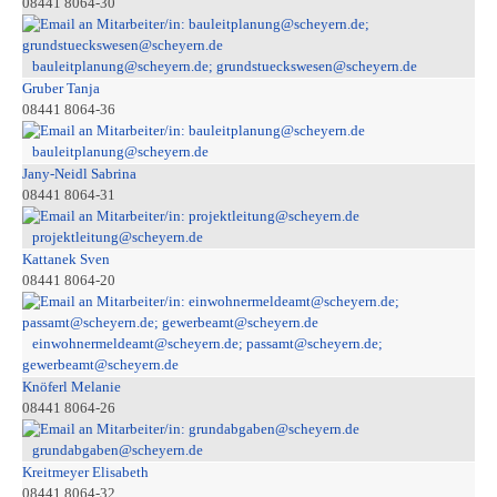
08441 8064-30
bauleitplanung@scheyern.de; grundstueckswesen@scheyern.de
Gruber Tanja
08441 8064-36
bauleitplanung@scheyern.de
Jany-Neidl Sabrina
08441 8064-31
projektleitung@scheyern.de
Kattanek Sven
08441 8064-20
einwohnermeldeamt@scheyern.de; passamt@scheyern.de;
gewerbeamt@scheyern.de
Knöferl Melanie
08441 8064-26
grundabgaben@scheyern.de
Kreitmeyer Elisabeth
08441 8064-32