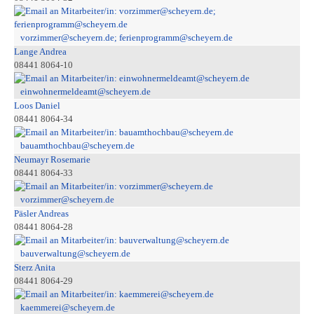
vorzimmer@scheyern.de; ferienprogramm@scheyern.de
Lange Andrea
08441 8064-10
einwohnermeldeamt@scheyern.de
Loos Daniel
08441 8064-34
bauamthochbau@scheyern.de
Neumayr Rosemarie
08441 8064-33
vorzimmer@scheyern.de
Päsler Andreas
08441 8064-28
bauverwaltung@scheyern.de
Sterz Anita
08441 8064-29
kaemmerei@scheyern.de