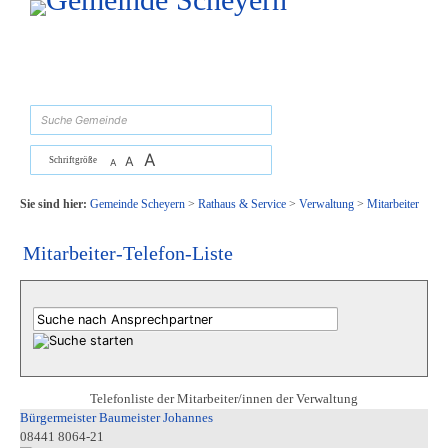
Zum Inhalt
,
zur Navigation
oder
zur Startseite
springen.
suchen
A
A
Schriftgröße
A
Sie sind hier:
Gemeinde Scheyern
>
Rathaus & Service
>
Verwaltung
>
Mitarbeiter
Mitarbeiter-Telefon-Liste
Telefonliste der Mitarbeiter/innen der Verwaltung
Bürgermeister Baumeister Johannes
08441 8064-21