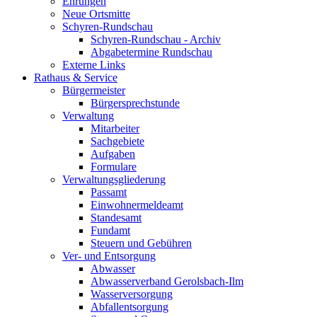
Ehrungen
Neue Ortsmitte
Schyren-Rundschau
Schyren-Rundschau - Archiv
Abgabetermine Rundschau
Externe Links
Rathaus & Service
Bürgermeister
Bürgersprechstunde
Verwaltung
Mitarbeiter
Sachgebiete
Aufgaben
Formulare
Verwaltungsgliederung
Passamt
Einwohnermeldeamt
Standesamt
Fundamt
Steuern und Gebühren
Ver- und Entsorgung
Abwasser
Abwasserverband Gerolsbach-Ilm
Wasserversorgung
Abfallentsorgung