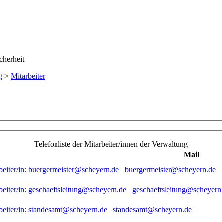
g
>
Mitarbeiter
Telefonliste der Mitarbeiter/innen der Verwaltung
Mail
buergermeister@scheyern.de
geschaeftsleitung@scheyern
standesamt@scheyern.de