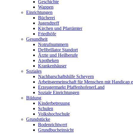
Geschichte
Wappen
Einrichtungen
Bücherei
Jugendtreff
Kirchen und Pfarrämter
Friedhöfe
Gesundheit
Notrufnummern
Defibrillator Standort
Ärzte und Heilberufe
Apotheken
Krankenhäuser
Soziales
Nachbarschaftshilfe Scheyern
Arbeitsgemeinschaft für Menschen mit Handicap e
Erzeugermarkt PfaffenhofenerLand
Soziale Einrichtungen
Bildung
Kinderbetreuung
Schulen
Volkshochschule
Grundstücke
Bodenrichtwert
Grundbucheinsicht