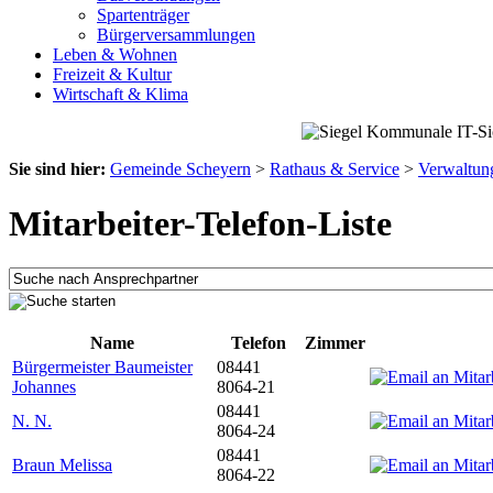
Spartenträger
Bürgerversammlungen
Leben & Wohnen
Freizeit & Kultur
Wirtschaft & Klima
Sie sind hier:
Gemeinde Scheyern
>
Rathaus & Service
>
Verwaltun
Mitarbeiter-Telefon-Liste
Name
Telefon
Zimmer
Bürgermeister Baumeister
08441
Johannes
8064-21
08441
N. N.
8064-24
08441
Braun Melissa
8064-22