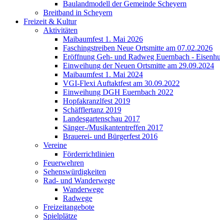
Baulandmodell der Gemeinde Scheyern
Breitband in Scheyern
Freizeit & Kultur
Aktivitäten
Maibaumfest 1. Mai 2026
Faschingstreiben Neue Ortsmitte am 07.02.2026
Eröffnung Geh- und Radweg Euernbach - Eisenhu
Einweihung der Neuen Ortsmitte am 29.09.2024
Maibaumfest 1. Mai 2024
VGI-Flexi Auftaktfest am 30.09.2022
Einweihung DGH Euernbach 2022
Hopfakranzlfest 2019
Schäfflertanz 2019
Landesgartenschau 2017
Sänger-/Musikantentreffen 2017
Brauerei- und Bürgerfest 2016
Vereine
Förderrichtlinien
Feuerwehren
Sehenswürdigkeiten
Rad- und Wanderwege
Wanderwege
Radwege
Freizeitangebote
Spielplätze