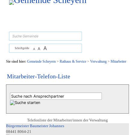
Zum Inhalt
,
zur Navigation
oder
zur Startseite
springen.
suchen
A
A
Schriftgröße
A
Sie sind hier:
Gemeinde Scheyern
>
Rathaus & Service
>
Verwaltung
>
Mitarbeiter
Mitarbeiter-Telefon-Liste
Telefonliste der Mitarbeiter/innen der Verwaltung
Bürgermeister Baumeister Johannes
08441 8064-21