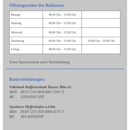
Öffnungszeiten des Rathauses
Montag
08:00 Uhr – 12:00 Uhr
Dienstag
08:00 Uhr – 12:00 Uhr
Mittwoch
08:00 Uhr – 12:00 Uhr
Donnerstag
08:00 Uhr – 12:00 Uhr
14:00 Uhr – 18:00 Uhr
Freitag
08:00 Uhr – 12:00 Uhr
Sonst Sprechzeiten nach Vereinbarung
Bankverbindungen:
Volksbank Raiffeisenbank Bayern Mitte eG
IBAN DE73 7216 0818 0002 5104 72
BIC GENODEF1INP
Sparkasse Pfaffenhofen a.d.Ilm
IBAN DE69 7215 1650 0000 0174 75
BIC BYLADEM1PAF