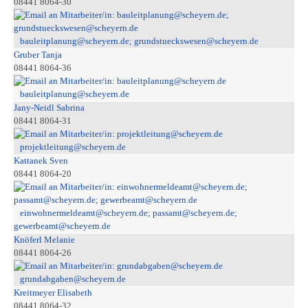
08441 8064-30
bauleitplanung@scheyern.de; grundstueckswesen@scheyern.de
Gruber Tanja
08441 8064-36
bauleitplanung@scheyern.de
Jany-Neidl Sabrina
08441 8064-31
projektleitung@scheyern.de
Kattanek Sven
08441 8064-20
einwohnermeldeamt@scheyern.de; passamt@scheyern.de;
gewerbeamt@scheyern.de
Knöferl Melanie
08441 8064-26
grundabgaben@scheyern.de
Kreitmeyer Elisabeth
08441 8064-32