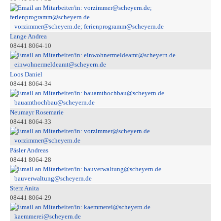
vorzimmer@scheyern.de; ferienprogramm@scheyern.de
Lange Andrea
08441 8064-10
einwohnermeldeamt@scheyern.de
Loos Daniel
08441 8064-34
bauamthochbau@scheyern.de
Neumayr Rosemarie
08441 8064-33
vorzimmer@scheyern.de
Päsler Andreas
08441 8064-28
bauverwaltung@scheyern.de
Sterz Anita
08441 8064-29
kaemmerei@scheyern.de