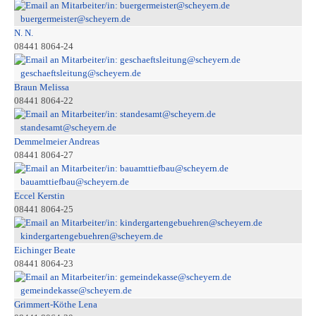
buergermeister@scheyern.de
N. N.
08441 8064-24
geschaeftsleitung@scheyern.de
Braun Melissa
08441 8064-22
standesamt@scheyern.de
Demmelmeier Andreas
08441 8064-27
bauamttiefbau@scheyern.de
Eccel Kerstin
08441 8064-25
kindergartengebuehren@scheyern.de
Eichinger Beate
08441 8064-23
gemeindekasse@scheyern.de
Grimmert-Köthe Lena