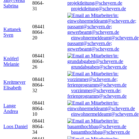
Jany-Neidl
8064-
Sabrina
31
projektleitung@scheyern.de
08441
Kattanek
8064-
Sven
20
einwohnermeldeamt@scheyern.de
passamt@scheyern.de;
gewerbeamt@scheyern.de
08441
Knöferl
8064-
Melanie
26
grundabgaben@scheyern.de
08441
Kreitmeyer
8064-
Elisabeth
32
vorzimmer@scheyern.de;
ferienprogramm@scheyern.de
08441
Lange
8064-
Andrea
10
einwohnermeldeamt@scheyern.de
08441
Loos Daniel
8064-
34
bauamthochbau@scheyern.de
08441