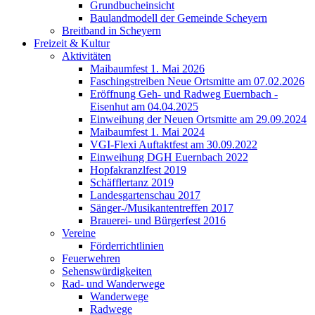
Grundbucheinsicht
Baulandmodell der Gemeinde Scheyern
Breitband in Scheyern
Freizeit & Kultur
Aktivitäten
Maibaumfest 1. Mai 2026
Faschingstreiben Neue Ortsmitte am 07.02.2026
Eröffnung Geh- und Radweg Euernbach -
Eisenhut am 04.04.2025
Einweihung der Neuen Ortsmitte am 29.09.2024
Maibaumfest 1. Mai 2024
VGI-Flexi Auftaktfest am 30.09.2022
Einweihung DGH Euernbach 2022
Hopfakranzlfest 2019
Schäfflertanz 2019
Landesgartenschau 2017
Sänger-/Musikantentreffen 2017
Brauerei- und Bürgerfest 2016
Vereine
Förderrichtlinien
Feuerwehren
Sehenswürdigkeiten
Rad- und Wanderwege
Wanderwege
Radwege