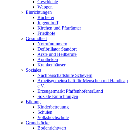
Geschichte
Wappen
Einrichtungen
Bücherei
Jugendtreff
Kirchen und Pfarrämter
Friedhöfe
Gesundheit
Notrufnummern
Defibrillator Standort
Ärzte und Heilberufe
Apotheken
Krankenhäuser
Soziales
Nachbarschaftshilfe Scheyern
Arbeitsgemeinschaft für Menschen mit Handicap
e.V.
Erzeugermarkt PfaffenhofenerLand
Soziale Einrichtungen
Bildung
Kinderbetreuung
Schulen
Volkshochschule
Grundstücke
Bodenrichtwert