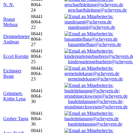
N. N.
8064-
24
geschaeftsleitung@scheyern.de
08441
Braun
8064-
Melissa
22
standesamt@scheyern.de
08441
Demmelmeier
8064-
Andreas
27
bauamttiefbau@scheyern.de
08441
Eccel Kerstin
8064-
25
kindergartengebuehren@scheyern
08441
Eichinger
8064-
Beate
23
gemeindekasse@scheyern.de
08441
Grimmert-
8064-
Köthe Lena
30
bauleitplanung@scheyern.de;
grundstueckswesen@scheyern.de
08441
Gruber Tanja
8064-
36
bauleitplanung@scheyern.de
08441