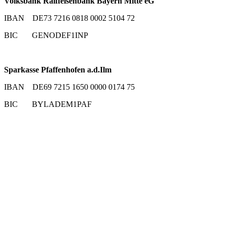
Volksbank Raiffeisenbank Bayern Mitte eG
IBAN DE73 7216 0818 0002 5104 72
BIC GENODEF1INP
Sparkasse Pfaffenhofen a.d.Ilm
IBAN DE69 7215 1650 0000 0174 75
BIC BYLADEM1PAF