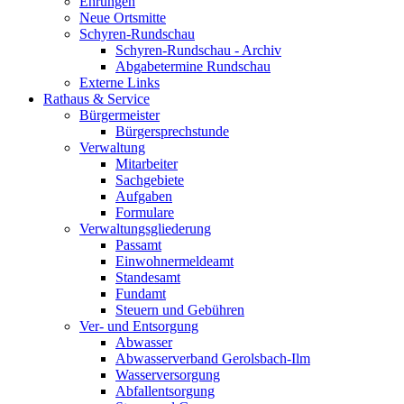
Ehrungen
Neue Ortsmitte
Schyren-Rundschau
Schyren-Rundschau - Archiv
Abgabetermine Rundschau
Externe Links
Rathaus & Service
Bürgermeister
Bürgersprechstunde
Verwaltung
Mitarbeiter
Sachgebiete
Aufgaben
Formulare
Verwaltungsgliederung
Passamt
Einwohnermeldeamt
Standesamt
Fundamt
Steuern und Gebühren
Ver- und Entsorgung
Abwasser
Abwasserverband Gerolsbach-Ilm
Wasserversorgung
Abfallentsorgung