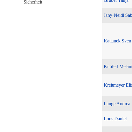
Gruber Tanja
Jany-Neidl Sab
Kattanek Sven
Knöferl Melan
Kreitmeyer Eli
Lange Andrea
Loos Daniel