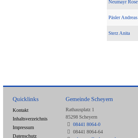
Neumayr Rose
Päsler Andreas
Sterz Anita
Quicklinks
Gemeinde Scheyern
Rathausplatz 1
Kontakt
85298 Scheyern
Inhaltsverzeichnis
08441 8064-0
Impressum
08441 8064-64
Datenschutz