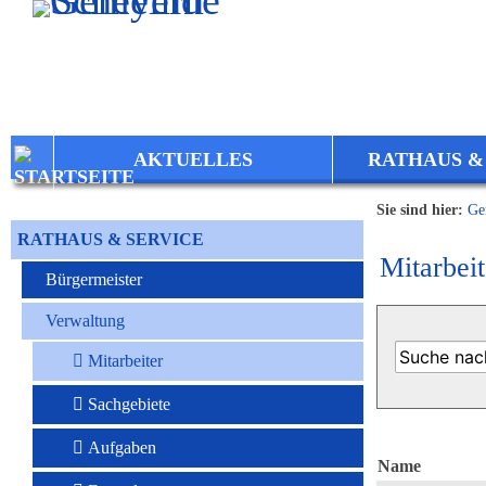
Zum Inhalt
,
zur Navigation
oder
zur Startseite
springen.
AKTUELLES
RATHAUS &
Sie sind hier:
Ge
RATHAUS & SERVICE
Mitarbeit
Bürgermeister
Verwaltung
Mitarbeiter
Sachgebiete
Aufgaben
Name